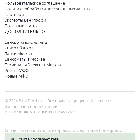
Пользовательское соглашение
Политика обработки персональных данных
Партнеры
Эксперты Банкпрофи
Полезные статьи
ДОПОЛНИТЕЛЬНО
Банкротство физ. лиц
Список банков
Банки Москва
Банкоматы в Москве
Терминалы Элекснет Москва
Реестр МФО
Новые МФО
© 2026 BankProfi.ru — Все права защищены. Не является
финансовой организацией.
ИП Бордиян А. С.
ИНН: 312181691267
Сервис не является кредитором или кредитным брокером и
работает в интересах представленных организаций. Информация
Наш сайт использует куки