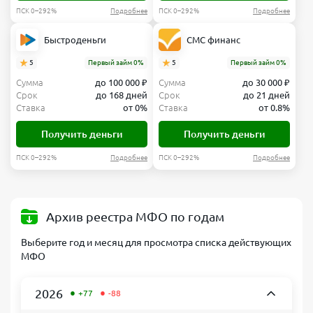
ПСК 0–292%
Подробнее
ПСК 0–292%
Подробнее
Быстроденьги
СМС финанс
5
Первый займ 0%
5
Первый займ 0%
Сумма
до 100 000 ₽
Сумма
до 30 000 ₽
Срок
до 168 дней
Срок
до 21 дней
Ставка
от 0%
Ставка
от 0.8%
Получить деньги
Получить деньги
ПСК 0–292%
Подробнее
ПСК 0–292%
Подробнее
Архив реестра МФО по годам
Выберите год и месяц для просмотра списка действующих
МФО
•
•
2026
+77
-88