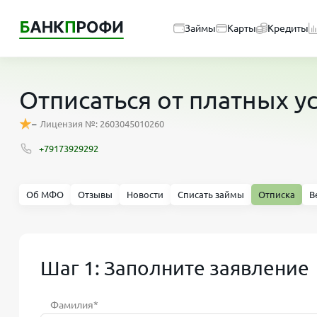
Займы
Карты
Кредиты
Отписаться от платных 
–
Лицензия №: 2603045010260
+79173929292
Об МФО
Отзывы
Новости
Списать займы
Отписка
В
Шаг 1: Заполните заявление
Фамилия*