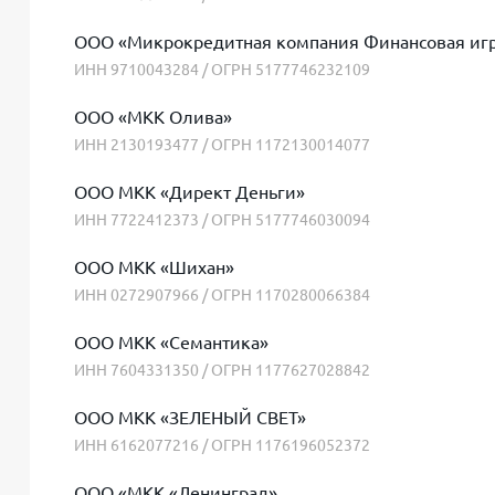
ООО «Микрокредитная компания Финансовая иг
ИНН 9710043284 / ОГРН 5177746232109
ООО «МКК Олива»
ИНН 2130193477 / ОГРН 1172130014077
ООО МКК «Директ Деньги»
ИНН 7722412373 / ОГРН 5177746030094
ООО МКК «Шихан»
ИНН 0272907966 / ОГРН 1170280066384
ООО МКК «Семантика»
ИНН 7604331350 / ОГРН 1177627028842
ООО МКК «ЗЕЛЕНЫЙ СВЕТ»
ИНН 6162077216 / ОГРН 1176196052372
ООО «МКК «Ленинград»