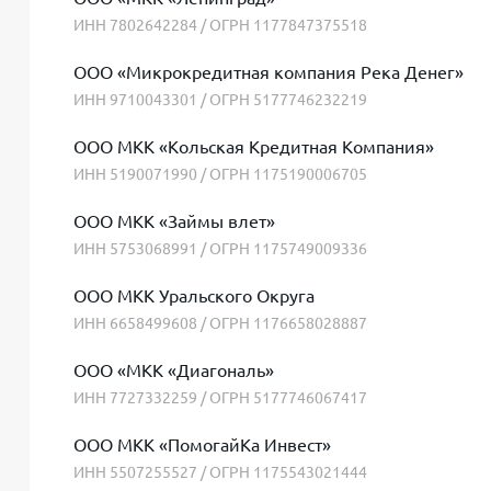
ИНН 7802642284 / ОГРН 1177847375518
ООО «Микрокредитная компания Река Денег»
ИНН 9710043301 / ОГРН 5177746232219
ООО МКК «Кольская Кредитная Компания»
ИНН 5190071990 / ОГРН 1175190006705
ООО МКК «Займы влет»
ИНН 5753068991 / ОГРН 1175749009336
ООО МКК Уральского Округа
ИНН 6658499608 / ОГРН 1176658028887
ООО «МКК «Диагональ»
ИНН 7727332259 / ОГРН 5177746067417
ООО МКК «ПомогайКа Инвест»
ИНН 5507255527 / ОГРН 1175543021444