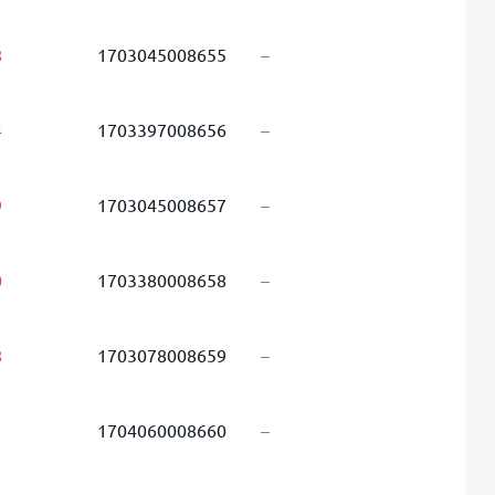
8
1703045008655
–
4
1703397008656
–
9
1703045008657
–
0
1703380008658
–
8
1703078008659
–
1
1704060008660
–