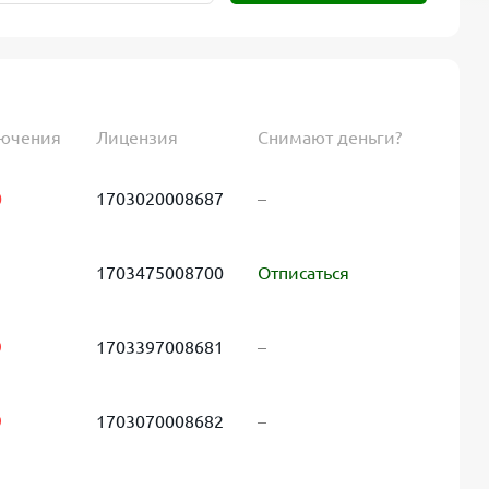
лючения
Лицензия
Снимают деньги?
0
1703020008687
–
1703475008700
Отписаться
9
1703397008681
–
9
1703070008682
–