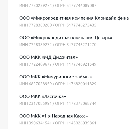
ИНН 7730239274 / ОГРН 5177746089087
ООО «Микрокредитная компания Клондайк фина
ИНН 7728389280 / ОГРН 5177746272435
ООО «Микрокредитная компания Цезарь»
ИНН 7728389272 / ОГРН 5177746271270
ООО МКК «МД Диджитал»
ИНН 7722409677 / ОГРН 1177746921549
ООО МКК «Мичуринские займы»
ИНН 6827028959 / ОГРН 1176820011829
ООО МКК «Ласточка»
ИНН 2317085991 / ОГРН 1172375068744
ООО МКК «1-я Народная Касса»
ИНН 3906341541 / ОГРН 1143926039861