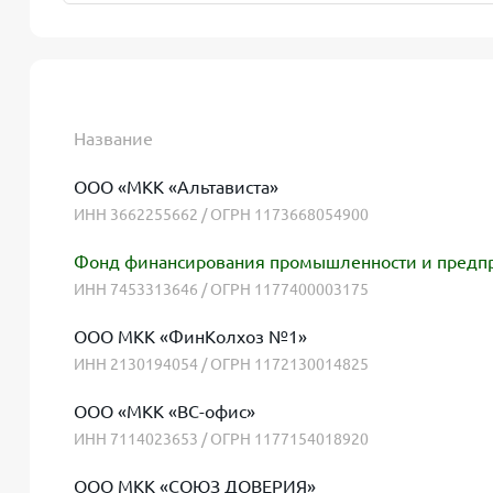
Название
ООО «МКК «Альтависта»
ИНН 3662255662 / ОГРН 1173668054900
Фонд финансирования промышленности и предпр
ИНН 7453313646 / ОГРН 1177400003175
ООО МКК «ФинКолхоз №1»
ИНН 2130194054 / ОГРН 1172130014825
ООО «МКК «ВС-офис»
ИНН 7114023653 / ОГРН 1177154018920
ООО МКК «СОЮЗ ДОВЕРИЯ»