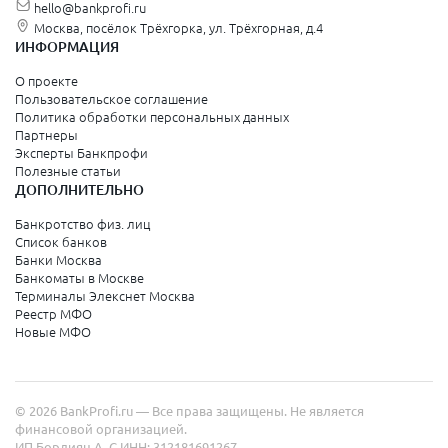
hello@bankprofi.ru
Москва, посёлок Трёхгорка, ул. Трёхгорная, д.4
ИНФОРМАЦИЯ
О проекте
Пользовательское соглашение
Политика обработки персональных данных
Партнеры
Эксперты Банкпрофи
Полезные статьи
ДОПОЛНИТЕЛЬНО
Банкротство физ. лиц
Список банков
Банки Москва
Банкоматы в Москве
Терминалы Элекснет Москва
Реестр МФО
Новые МФО
© 2026 BankProfi.ru — Все права защищены. Не является
финансовой организацией.
ИП Бордиян А. С.
ИНН: 312181691267