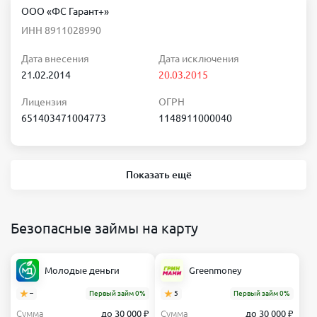
ООО «ФС Гарант+»
ИНН 8911028990
Дата внесения
Дата исключения
21.02.2014
20.03.2015
Лицензия
ОГРН
651403471004773
1148911000040
Показать ещё
Безопасные займы на карту
Молодые деньги
Greenmoney
–
Первый займ 0%
5
Первый займ 0%
Сумма
до 30 000 ₽
Сумма
до 30 000 ₽