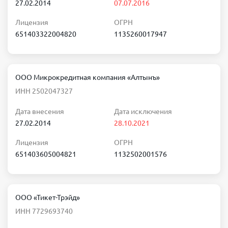
27.02.2014
07.07.2016
Лицензия
ОГРН
651403322004820
1135260017947
ООО Микрокредитная компания «Алтынъ»
ИНН 2502047327
Дата внесения
Дата исключения
27.02.2014
28.10.2021
Лицензия
ОГРН
651403605004821
1132502001576
ООО «Тикет-Трэйд»
ИНН 7729693740