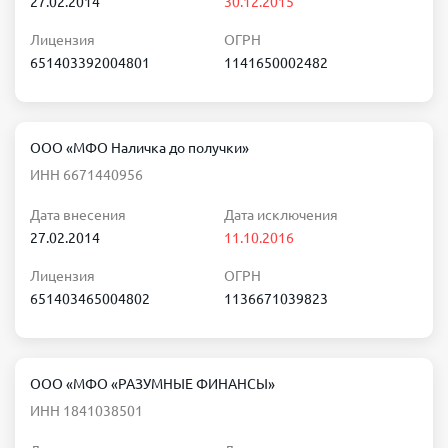
27.02.2014
30.12.2015
Лицензия
ОГРН
651403392004801
1141650002482
ООО «МФО Наличка до получки»
ИНН 6671440956
Дата внесения
Дата исключения
27.02.2014
11.10.2016
Лицензия
ОГРН
651403465004802
1136671039823
ООО «МФО «РАЗУМНЫЕ ФИНАНСЫ»
ИНН 1841038501