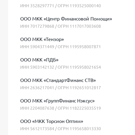
ИНН 3528297771 / ОГРН 1193525000140
ООО МКК «Центр Финансовой Помощи»
ИНН 7017279868 / ОГРН 1117017003608
ООО МКК «Тензор»
ИНН 5904371449 / ОГРН 1195958007871
ООО МКК «ПДБ»
ИНН 5903142132 / ОГРН 1195958021654
ООО МКК «СтандартФинанс СТВ»
ИНН 2636217041 / ОГРН 1192651012817
ООО МКК «ГруппФинанс Нэксус»
ИНН 2204087638 / ОГРН 1182225035519
ООО «МКК Торсион Оптим»
ИНН 5612173584 / ОГРН 1195658013330