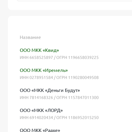
Название
ООО МКК «Квид»
ИНН 6658525897 / ОГРН 1196658039225
ООО МКК «Иремель»
ИНН 0278951584 / ОГРН 1190280049508
ООО «МКК «Деньги Будут»
ИНН 7814168326 / ОГРН 1157847011300
ООО «МКК «ЛОРД»
ИНН 6914020434 / ОГРН 1186952015250
ООО МКК «Раахе»