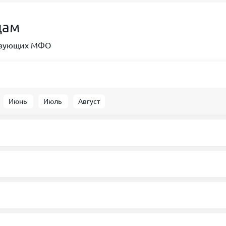
дам
ствующих МФО
Июнь
Июль
Август