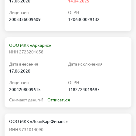
17.06.2020
14.04.2025
Лицензия
ОГРН
2003336009609
1206300029132
ООО МКК «Аркарис»
ИНН 2723201658
Дата внесения
Дата исключения
17.06.2020
-
Лицензия
ОГРН
2004208009615
1182724019697
Снимают деньги?
Отписаться
ООО МКК «ЛоанКар Финанс»
ИНН 9731014090