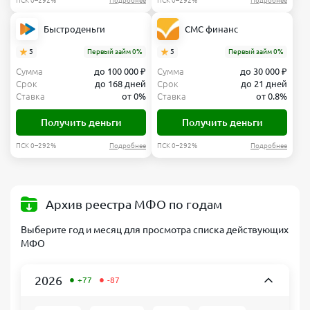
ПСК 0–292%
Подробнее
ПСК 0–292%
Подробнее
Быстроденьги
СМС финанс
5
Первый займ 0%
5
Первый займ 0%
Сумма
до 100 000 ₽
Сумма
до 30 000 ₽
Срок
до 168 дней
Срок
до 21 дней
Ставка
от 0%
Ставка
от 0.8%
Получить деньги
Получить деньги
ПСК 0–292%
Подробнее
ПСК 0–292%
Подробнее
Архив реестра МФО по годам
Выберите год и месяц для просмотра списка действующих
МФО
•
•
2026
+77
-87