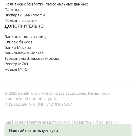
Политика обработки персональных данных
Партнеры
Эксперты Банкпрофи
Полезные статьи
ДОПОЛНИТЕЛЬНО
Банкротство физ. лиц
Список банков
Банки Москва
Банкоматы в Москве
Терминалы Элекснет Москва
Реестр МФО
Новые МФО
© 2026 BankProfi.ru — Все права защищены. Не является
финансовой организацией.
ИП Бордиян А. С.
ИНН: 312181691267
Сервис не является кредитором или кредитным брокером и
работает в интересах представленных организаций. Информация
Наш сайт использует куки
на сайте не является публичной офертой. Полные условия услуг