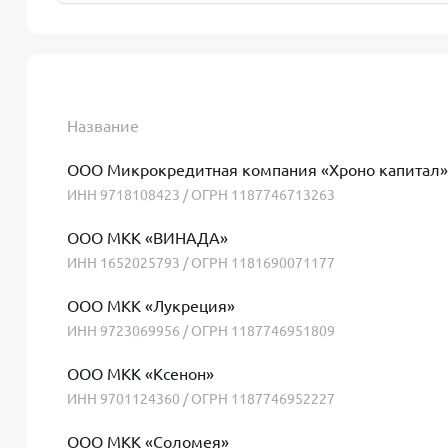
Название
ООО Микрокредитная компания «Хроно капитал»
ИНН 9718108423 / ОГРН 1187746713263
ООО МКК «ВИНАДА»
ИНН 1652025793 / ОГРН 1181690071177
ООО МКК «Лукреция»
ИНН 9723069956 / ОГРН 1187746951809
ООО МКК «Ксенон»
ИНН 9701124360 / ОГРН 1187746952227
ООО МКК «Соломея»