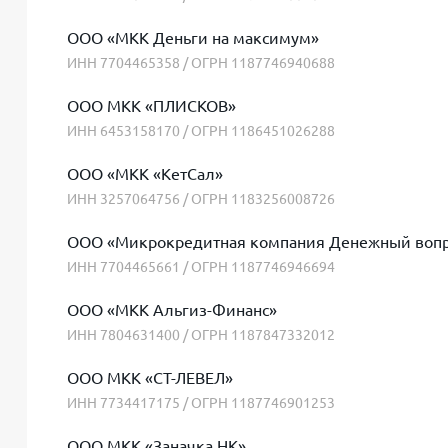
ООО «МКК Деньги на максимум»
ИНН 7704465358 / ОГРН 1187746940688
ООО МКК «ПЛИСКОВ»
ИНН 6453158170 / ОГРН 1186451026288
ООО «МКК «КетСал»
ИНН 3257064756 / ОГРН 1183256008726
ООО «Микрокредитная компания Денежный вопр
ИНН 7704465661 / ОГРН 1187746946694
ООО «МКК Альгиз-Финанс»
ИНН 7804631400 / ОГРН 1187847332012
ООО МКК «СТ-ЛЕВЕЛ»
ИНН 7734417175 / ОГРН 1187746901253
ООО МКК «Заначка НК»