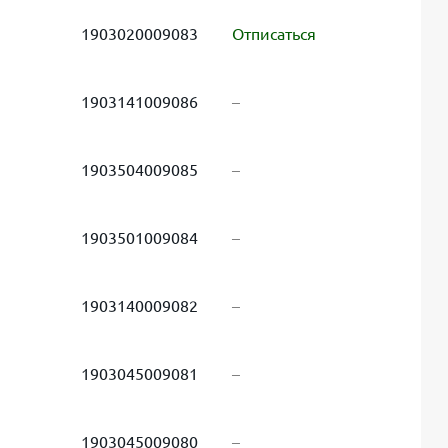
1903020009083
Отписаться
1903141009086
–
1903504009085
–
1903501009084
–
1903140009082
–
1903045009081
–
1903045009080
–