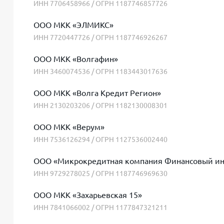
ИНН 7706458966 / ОГРН 1187746857726
ООО МКК «ЭЛМИКС»
ИНН 7720447726 / ОГРН 1187746926267
ООО МКК «Волгафин»
ИНН 3460074536 / ОГРН 1183443017636
ООО МКК «Волга Кредит Регион»
ИНН 2130203206 / ОГРН 1182130008301
ООО МКК «Верум»
ИНН 7536126294 / ОГРН 1127536002440
ООО «Микрокредитная компания Финансовый ин
ИНН 9729278025 / ОГРН 1187746969630
ООО МКК «Захарьевская 15»
ИНН 7841066002 / ОГРН 1177847321211