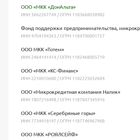
ООО «МКК «ДонАльта»
ИНН 3662267749 / ОГРН 1183668038982
Фонд поддержки предпринимательства, микрокр
ИНН 4704104363 / ОГРН 1184700001727
ООО МКК «Тотем»
ИНН 2464141414 / ОГРН 1182468005719
ООО «МКК «КС-Финанс»
ИНН 2210010680 / ОГРН 1182225032604
ООО «Микрокредитная компания Налик»
ИНН 7807216498 / ОГРН 1187847345916
ООО «МКК «Серебряные горы»
ИНН 7734418147 / ОГРН 1187746967968
ООО МКК «РОЯЛСЕЙФ»