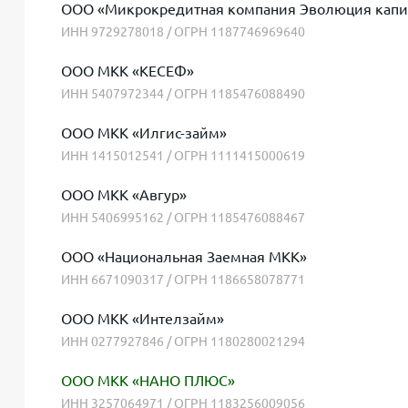
ООО «Микрокредитная компания Эволюция капи
ИНН 9729278018 / ОГРН 1187746969640
ООО МКК «КЕСЕФ»
ИНН 5407972344 / ОГРН 1185476088490
ООО МКК «Илгис-займ»
ИНН 1415012541 / ОГРН 1111415000619
ООО МКК «Авгур»
ИНН 5406995162 / ОГРН 1185476088467
ООО «Национальная Заемная МКК»
ИНН 6671090317 / ОГРН 1186658078771
ООО МКК «Интелзайм»
ИНН 0277927846 / ОГРН 1180280021294
ООО МКК «НАНО ПЛЮС»
ИНН 3257064971 / ОГРН 1183256009056