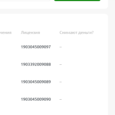
ючения
Лицензия
Снимают деньги?
1903045009097
–
1903392009088
–
1903045009089
–
1903045009090
–