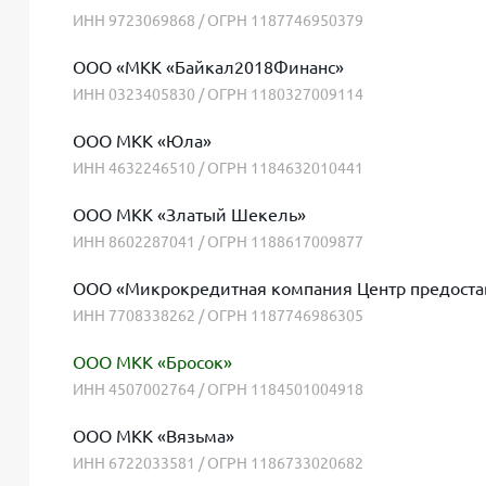
ИНН 9723069868 / ОГРН 1187746950379
ООО «МКК «Байкал2018Финанс»
ИНН 0323405830 / ОГРН 1180327009114
ООО МКК «Юла»
ИНН 4632246510 / ОГРН 1184632010441
ООО МКК «Златый Шекель»
ИНН 8602287041 / ОГРН 1188617009877
ООО «Микрокредитная компания Центр предоста
ИНН 7708338262 / ОГРН 1187746986305
ООО МКК «Бросок»
ИНН 4507002764 / ОГРН 1184501004918
ООО МКК «Вязьма»
ИНН 6722033581 / ОГРН 1186733020682