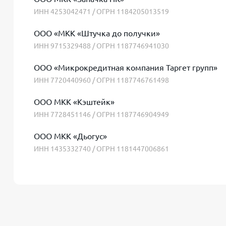
ИНН 4253042471 / ОГРН 1184205013519
ООО «МКК «Штучка до получки»
ИНН 9715329488 / ОГРН 1187746941030
ООО «Микрокредитная компания Таргет групп»
ИНН 7720440960 / ОГРН 1187746761498
ООО МКК «Кэштейк»
ИНН 7728451146 / ОГРН 1187746904949
ООО МКК «Дьогус»
ИНН 1435332740 / ОГРН 1181447006861