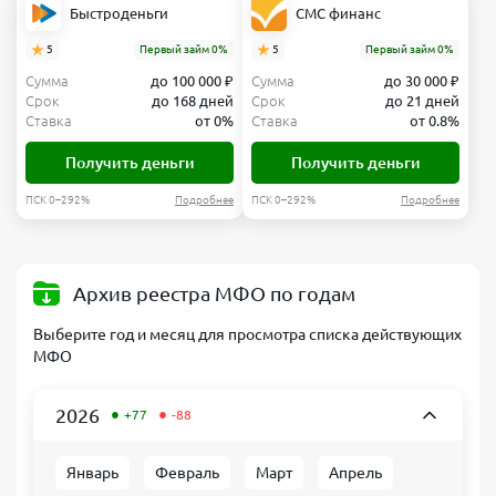
Быстроденьги
СМС финанс
5
Первый займ 0%
5
Первый займ 0%
Сумма
до 100 000 ₽
Сумма
до 30 000 ₽
Срок
до 168 дней
Срок
до 21 дней
Ставка
от 0%
Ставка
от 0.8%
Получить деньги
Получить деньги
ПСК 0–292%
Подробнее
ПСК 0–292%
Подробнее
Архив реестра МФО по годам
Выберите год и месяц для просмотра списка действующих
МФО
•
•
2026
+77
-88
Январь
Февраль
Март
Апрель