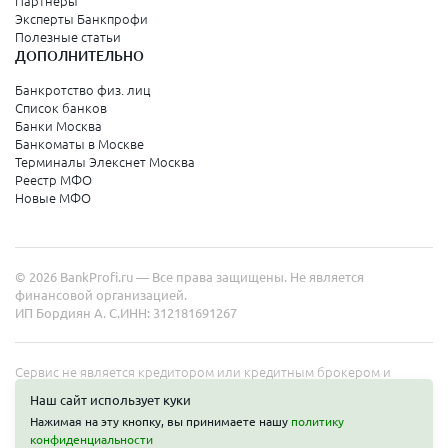
Партнеры
Эксперты Банкпрофи
Полезные статьи
ДОПОЛНИТЕЛЬНО
Банкротство физ. лиц
Список банков
Банки Москва
Банкоматы в Москве
Терминалы Элекснет Москва
Реестр МФО
Новые МФО
© 2026 BankProfi.ru — Все права защищены. Не является
финансовой организацией.
ИП Бордиян А. С.
ИНН: 312181691267
Сервис не является кредитором или кредитным брокером и
работает в интересах представленных организаций. Информация
Наш сайт использует куки
на сайте не является публичной офертой. Полные условия услуг
Нажимая на эту кнопку, вы принимаете нашу
политику
уточняйте на сайте организаций.
конфиденциальности