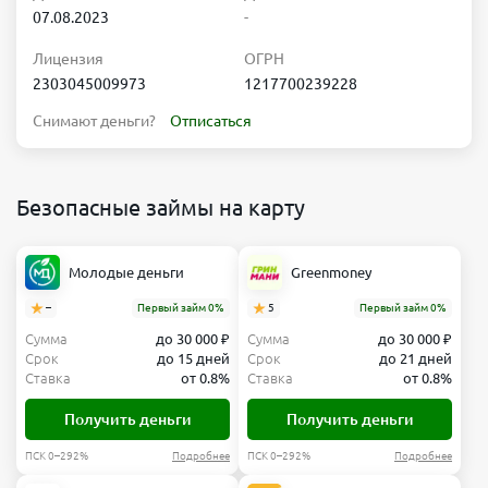
07.08.2023
-
Лицензия
ОГРН
2303045009973
1217700239228
Снимают деньги?
Отписаться
Безопасные займы на карту
Молодые деньги
Greenmoney
–
Первый займ 0%
5
Первый займ 0%
Сумма
до 30 000 ₽
Сумма
до 30 000 ₽
Срок
до 15 дней
Срок
до 21 дней
Ставка
от 0.8%
Ставка
от 0.8%
Получить деньги
Получить деньги
ПСК 0–292%
Подробнее
ПСК 0–292%
Подробнее