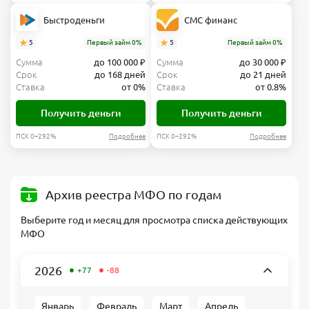
Быстроденьги
СМС финанс
5
Первый займ 0%
5
Первый займ 0%
Сумма
до 100 000 ₽
Сумма
до 30 000 ₽
Срок
до 168 дней
Срок
до 21 дней
Ставка
от 0%
Ставка
от 0.8%
Получить деньги
Получить деньги
ПСК 0–292%
Подробнее
ПСК 0–292%
Подробнее
Архив реестра МФО по годам
Выберите год и месяц для просмотра списка действующих
МФО
•
•
2026
+77
-88
Январь
Февраль
Март
Апрель