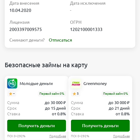
Дата внесения
Дата исключения
10.04.2020
-
Лицензия
ОГРН
2003397009575
1202100001333
Снимают деньги?
Отписаться
Безопасные займы на карту
Молодые деньги
Greenmoney
–
Первый займ 0%
5
Первый займ 0%
Сумма
до 30 000 ₽
Сумма
до 30 000 ₽
Срок
до 15 дней
Срок
до 21 дней
Ставка
от 0.8%
Ставка
от 0.8%
Получить деньги
Получить деньги
ПСК 0–292%
Подробнее
ПСК 0–292%
Подробнее