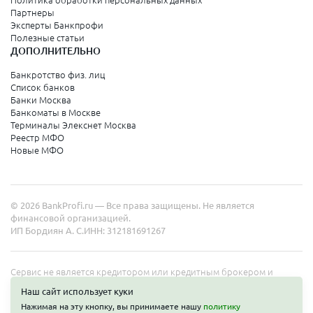
Политика обработки персональных данных
Партнеры
Эксперты Банкпрофи
Полезные статьи
ДОПОЛНИТЕЛЬНО
Банкротство физ. лиц
Список банков
Банки Москва
Банкоматы в Москве
Терминалы Элекснет Москва
Реестр МФО
Новые МФО
© 2026 BankProfi.ru — Все права защищены. Не является
финансовой организацией.
ИП Бордиян А. С.
ИНН: 312181691267
Сервис не является кредитором или кредитным брокером и
работает в интересах представленных организаций. Информация
Наш сайт использует куки
на сайте не является публичной офертой. Полные условия услуг
Нажимая на эту кнопку, вы принимаете нашу
политику
уточняйте на сайте организаций.