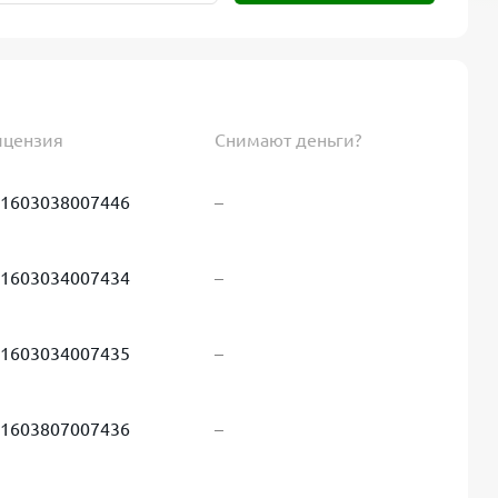
ицензия
Снимают деньги?
1603038007446
–
1603034007434
–
1603034007435
–
1603807007436
–