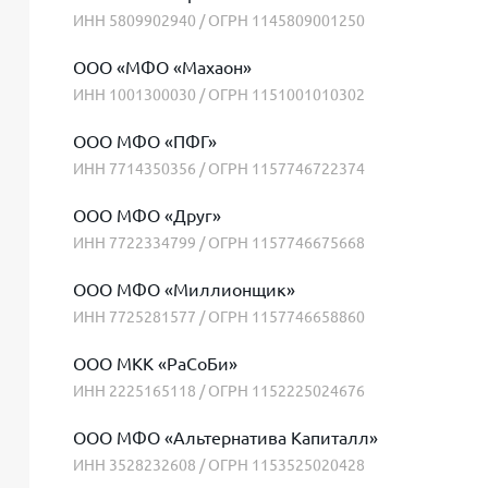
ИНН 5809902940 / ОГРН 1145809001250
ООО «МФО «Махаон»
ИНН 1001300030 / ОГРН 1151001010302
ООО МФО «ПФГ»
ИНН 7714350356 / ОГРН 1157746722374
ООО МФО «Друг»
ИНН 7722334799 / ОГРН 1157746675668
ООО МФО «Миллионщик»
ИНН 7725281577 / ОГРН 1157746658860
ООО МКК «РаСоБи»
ИНН 2225165118 / ОГРН 1152225024676
ООО МФО «Альтернатива Капиталл»
ИНН 3528232608 / ОГРН 1153525020428