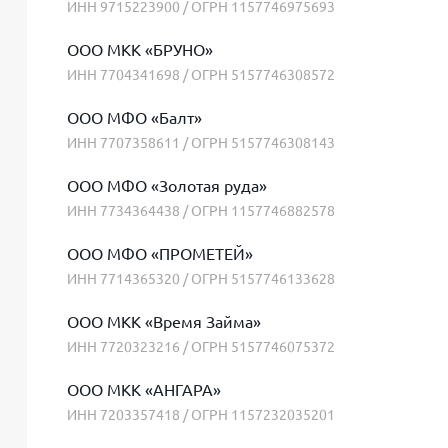
ИНН 9715223900 / ОГРН 1157746975693
ООО МКК «БРУНО»
ИНН 7704341698 / ОГРН 5157746308572
ООО МФО «Балт»
ИНН 7707358611 / ОГРН 5157746308143
ООО МФО «Золотая руда»
ИНН 7734364438 / ОГРН 1157746882578
ООО МФО «ПРОМЕТЕЙ»
ИНН 7714365320 / ОГРН 5157746133628
ООО МКК «Время Займа»
ИНН 7720323216 / ОГРН 5157746075372
ООО МКК «АНГАРА»
ИНН 7203357418 / ОГРН 1157232035201