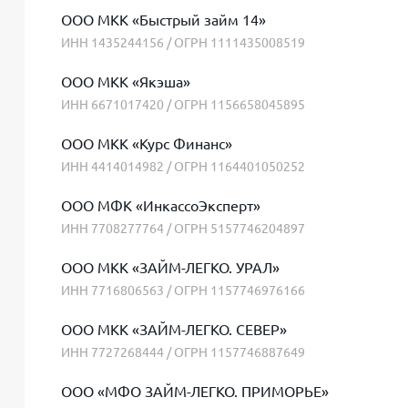
ООО МКК «Быстрый займ 14»
ИНН 1435244156 / ОГРН 1111435008519
ООО МКК «Якэша»
ИНН 6671017420 / ОГРН 1156658045895
ООО МКК «Курс Финанс»
ИНН 4414014982 / ОГРН 1164401050252
ООО МФК «ИнкассоЭксперт»
ИНН 7708277764 / ОГРН 5157746204897
ООО МКК «ЗАЙМ-ЛЕГКО. УРАЛ»
ИНН 7716806563 / ОГРН 1157746976166
ООО МКК «ЗАЙМ-ЛЕГКО. СЕВЕР»
ИНН 7727268444 / ОГРН 1157746887649
ООО «МФО ЗАЙМ-ЛЕГКО. ПРИМОРЬЕ»