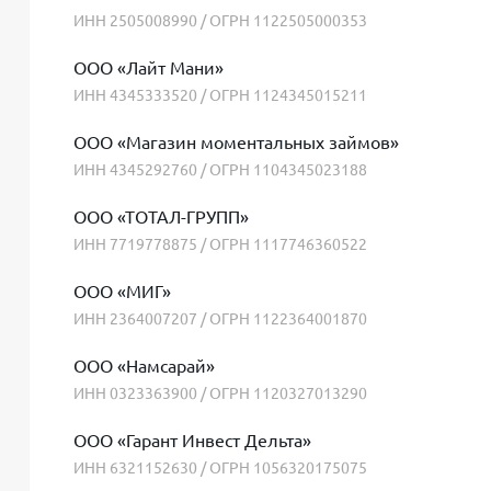
ИНН 2505008990 / ОГРН 1122505000353
ООО «Лайт Мани»
ИНН 4345333520 / ОГРН 1124345015211
ООО «Магазин моментальных займов»
ИНН 4345292760 / ОГРН 1104345023188
ООО «ТОТАЛ-ГРУПП»
ИНН 7719778875 / ОГРН 1117746360522
ООО «МИГ»
ИНН 2364007207 / ОГРН 1122364001870
ООО «Намсарай»
ИНН 0323363900 / ОГРН 1120327013290
ООО «Гарант Инвест Дельта»
ИНН 6321152630 / ОГРН 1056320175075