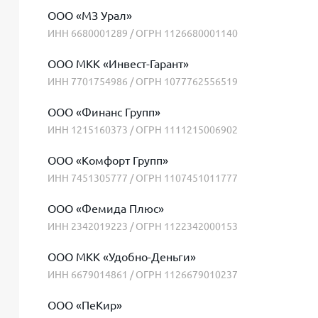
ООО «МЗ Урал»
ИНН 6680001289 / ОГРН 1126680001140
ООО МКК «Инвест-Гарант»
ИНН 7701754986 / ОГРН 1077762556519
ООО «Финанс Групп»
ИНН 1215160373 / ОГРН 1111215006902
ООО «Комфорт Групп»
ИНН 7451305777 / ОГРН 1107451011777
ООО «Фемида Плюс»
ИНН 2342019223 / ОГРН 1122342000153
ООО МКК «Удобно-Деньги»
ИНН 6679014861 / ОГРН 1126679010237
ООО «ПеКир»