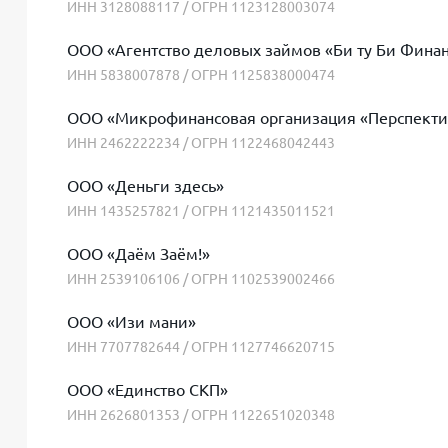
ИНН 3128088117 / ОГРН 1123128003074
ООО «Агентство деловых займов «Би ту Би Финан
ИНН 5838007878 / ОГРН 1125838000474
ООО «Микрофинансовая организация «Перспекти
ИНН 2462222234 / ОГРН 1122468042443
ООО «Деньги здесь»
ИНН 1435257821 / ОГРН 1121435011521
ООО «Даём Заём!»
ИНН 2539106106 / ОГРН 1102539002466
ООО «Изи мани»
ИНН 7707782644 / ОГРН 1127746620715
ООО «Единство СКП»
ИНН 2626801353 / ОГРН 1122651020348