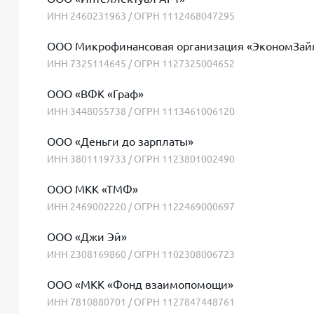
ИНН 2460231963 / ОГРН 1112468047295
ООО Микрофинансовая организация «ЭкономЗай
ИНН 7325114645 / ОГРН 1127325004652
ООО «ВФК «Граф»
ИНН 3448055738 / ОГРН 1113461006120
ООО «Деньги до зарплаты»
ИНН 3801119733 / ОГРН 1123801002490
ООО МКК «ТМФ»
ИНН 2469002220 / ОГРН 1122469000697
ООО «Джи Эй»
ИНН 2308169860 / ОГРН 1102308006723
ООО «МКК «Фонд взаимопомощи»
ИНН 7810880701 / ОГРН 1127847448761