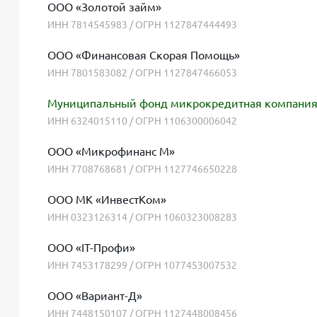
ООО «Золотой займ»
ИНН 7814545983 / ОГРН 1127847444493
ООО «Финансовая Скорая Помощь»
ИНН 7801583082 / ОГРН 1127847466053
Муниципальный фонд микрокредитная компания г
ИНН 6324015110 / ОГРН 1106300006042
ООО «Микрофинанс М»
ИНН 7708768681 / ОГРН 1127746650228
ООО МК «ИнвестКом»
ИНН 0323126314 / ОГРН 1060323008283
ООО «IT-Профи»
ИНН 7453178299 / ОГРН 1077453007532
ООО «Вариант-Д»
ИНН 7448150107 / ОГРН 1127448008456