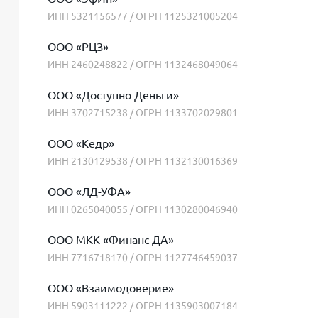
ИНН 5321156577 / ОГРН 1125321005204
ООО «РЦЗ»
ИНН 2460248822 / ОГРН 1132468049064
ООО «Доступно Деньги»
ИНН 3702715238 / ОГРН 1133702029801
ООО «Кедр»
ИНН 2130129538 / ОГРН 1132130016369
ООО «ЛД-УФА»
ИНН 0265040055 / ОГРН 1130280046940
ООО МКК «Финанс-ДА»
ИНН 7716718170 / ОГРН 1127746459037
ООО «Взаимодоверие»
ИНН 5903111222 / ОГРН 1135903007184