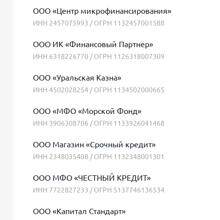
ООО «Центр микрофинансирования»
ИНН 2457075993 / ОГРН 1132457001588
ООО ИК «Финансовый Партнер»
ИНН 6318226770 / ОГРН 1126318007309
ООО «Уральская Казна»
ИНН 4502028254 / ОГРН 1134502000665
ООО «МФО «Морской Фонд»
ИНН 3906308706 / ОГРН 1133926041468
ООО Магазин «Срочный кредит»
ИНН 2348035408 / ОГРН 1132348001301
ООО МФО «ЧЕСТНЫЙ КРЕДИТ»
ИНН 7722827233 / ОГРН 5137746136534
ООО «Капитал Стандарт»