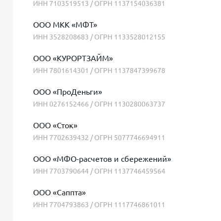
ИНН 7103519513 / ОГРН 1137154036381
ООО МКК «МФТ»
ИНН 3528208683 / ОГРН 1133528012155
ООО «КУРОРТЗАЙМ»
ИНН 7801614301 / ОГРН 1137847399678
ООО «ПроДеньги»
ИНН 0276152466 / ОГРН 1130280063737
ООО «Сток»
ИНН 7702639432 / ОГРН 5077746694911
ООО «МФО-расчетов и сбережений»
ИНН 7703790644 / ОГРН 1137746459564
ООО «Саппта»
ИНН 7704793863 / ОГРН 1117746861011