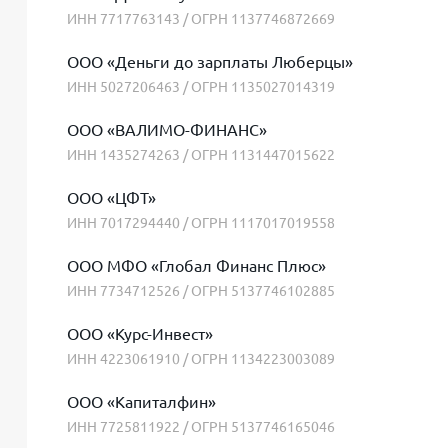
ИНН 7717763143 / ОГРН 1137746872669
ООО «Деньги до зарплаты Люберцы»
ИНН 5027206463 / ОГРН 1135027014319
ООО «ВАЛИМО-ФИНАНС»
ИНН 1435274263 / ОГРН 1131447015622
ООО «ЦФТ»
ИНН 7017294440 / ОГРН 1117017019558
ООО МФО «Глобал Финанс Плюс»
ИНН 7734712526 / ОГРН 5137746102885
ООО «Курс-Инвест»
ИНН 4223061910 / ОГРН 1134223003089
ООО «Капиталфин»
ИНН 7725811922 / ОГРН 5137746165046