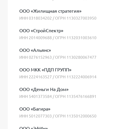
ООО «Жилищная стратегия»
ИНН 0318034202 / ОГРН 1130327003950
ООО «СтройСпектр»
ИНН 2014009688 / ОГРН 1132031003610
ООО «Альянс»
ИНН 0276152963 / ОГРН 1130280067477
ООО МКК «ПДП ГРУПП»
ИНН 2224163527 / ОГРН 1132224006914
ООО «Деньги На Дом»
ИНН 5401373584 / ОГРН 1135476166891
ООО «Багира»
ИНН 5012077303 / ОГРН 1135012000650
ООО «ЭфИн»