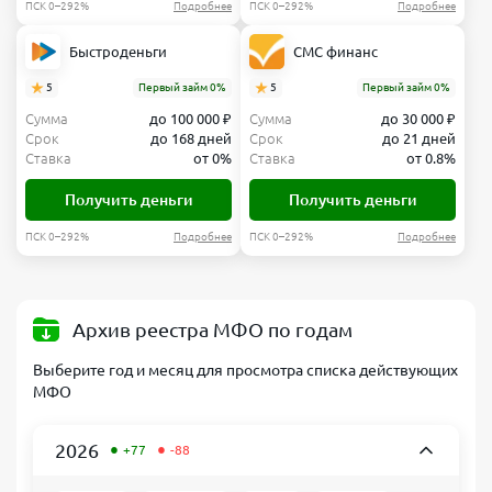
ПСК 0–292%
Подробнее
ПСК 0–292%
Подробнее
Быстроденьги
СМС финанс
5
Первый займ 0%
5
Первый займ 0%
Сумма
до 100 000 ₽
Сумма
до 30 000 ₽
Срок
до 168 дней
Срок
до 21 дней
Ставка
от 0%
Ставка
от 0.8%
Получить деньги
Получить деньги
ПСК 0–292%
Подробнее
ПСК 0–292%
Подробнее
Архив реестра МФО по годам
Выберите год и месяц для просмотра списка действующих
МФО
•
•
2026
+77
-88