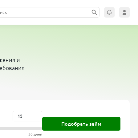
ожения и
ребования
Подобрать займ
30 дней