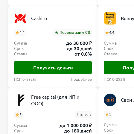
Cashiro
Bunny
4.4
🔥 Первый займ 0%
4.4
до 30 000 ₽
Сумма
Сумма
до 30 дней
Срок
Срок
от 0.8%
Ставка
Ставка
Получить деньги
Полу
ПСК 0–292%
Подробнее
ПСК 0–292%
Free capital (для ИП и
Свои
ООО)
5
5
1 отзыв
Сумма
до 1 000 000 ₽
Сумма
Срок
до 180 дней
Срок