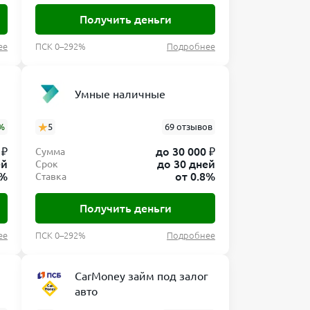
Получить деньги
ее
ПСК 0–292%
Подробнее
Умные наличные
%
5
69 отзывов
 ₽
до 30 000 ₽
Сумма
ей
до 30 дней
Срок
8%
от 0.8%
Ставка
Получить деньги
ее
ПСК 0–292%
Подробнее
CarMoney займ под залог
авто