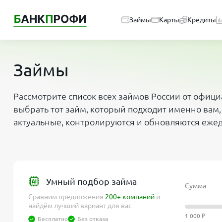
Займы
Карты
Кредиты
Займы
Рассмотрите список всех займов России от офиц
выбрать тот займ, который подходит именно вам,
актуальные, контролируются и обновляются еже
Умный подбор займа
Сумма
Сравним предложения
200+ компаний
и
найдём лучший вариант для вас
1 000 ₽
Бесплатно
Без отказа