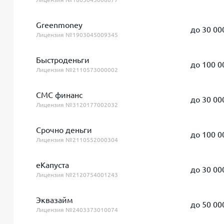
Greenmoney
до 30 00
Лицензия №1903045009345
Быстроденьги
до 100 0
Лицензия №2110573000002
СМС финанс
до 30 00
Лицензия №3120177002032
Срочно деньги
до 100 0
Лицензия №2110552000304
еКапуста
до 30 00
Лицензия №2120754001243
Эквазайм
до 50 00
Лицензия №2403373010074