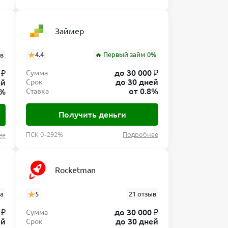
Займер
4.4
🔥 Первый займ 0%
ов
до 30 000 ₽
 ₽
Сумма
до 30 дней
ей
Срок
от 0.8%
8%
Ставка
Получить деньги
ПСК 0–292%
Подробнее
ее
Rocketman
ва
5
21 отзыв
 ₽
до 30 000 ₽
Сумма
ей
до 30 дней
Срок