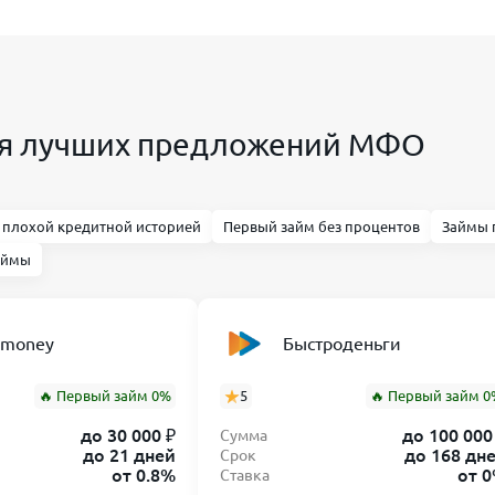
вия лучших предложений МФО
 плохой кредитной историей
Первый займ без процентов
Займы 
аймы
nmoney
Быстроденьги
🔥 Первый займ 0%
5
🔥 Первый займ 0
до 30 000 ₽
до 100 000
Сумма
до 21 дней
до 168 дн
Срок
от 0.8%
от 
Ставка