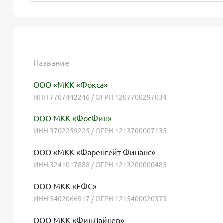
Название
ООО «МКК «Фокса»
ИНН 7707442246 / ОГРН 1207700297034
ООО МКК «ФосФин»
ИНН 3702259225 / ОГРН 1213700007135
ООО «МКК «Фаренгейт Финанс»
ИНН 3241017888 / ОГРН 1213200000485
ООО МКК «ЕФС»
ИНН 5402066917 / ОГРН 1215400020373
ООО МКК «ФинЛайнер»