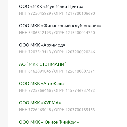
ООО «МКК «Мув Мани Центр»
ИНН 9725045929 / ОГРН 1217700106690
ООО МКК «Финансовый клуб онлайн»
ИНН 5406812193 / ОГРН 1215400014720
ООО МКК «Архимед»
ИНН 7203513113 / ОГРН 1207200020246
АО "МКК СТЭПМАНИ"
ИНН 6162091845 / ОГРН 1256100007371
ООО МКК «АвтоКэш»
ИНН 7725266466 / ОГРН 1157746237472
ООО МКК «ХУРМА»
ИНН 7726465048 / ОГРН 1207700185153
ООО МКК «ЮнионФинКом»