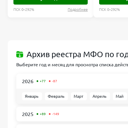
ПСК 0–292%
Подробнее
ПСК 0–292%
Архив реестра МФО по го
Выберите год и месяц для просмотра списка дей
•
•
2026
+77
-87
Январь
Февраль
Март
Апрель
Май
•
•
2025
+89
-149