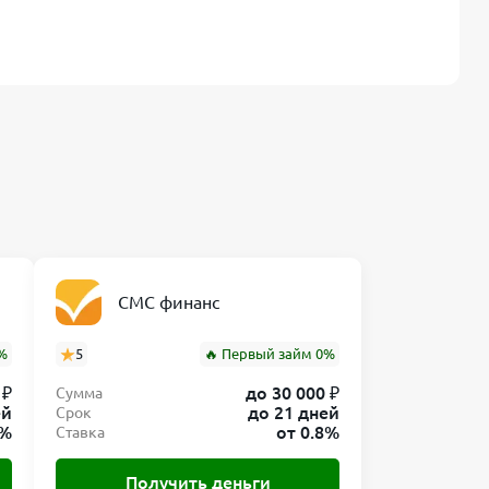
СМС финанс
%
5
🔥 Первый займ 0%
 ₽
до 30 000 ₽
Сумма
ей
до 21 дней
Срок
0%
от 0.8%
Ставка
Получить деньги