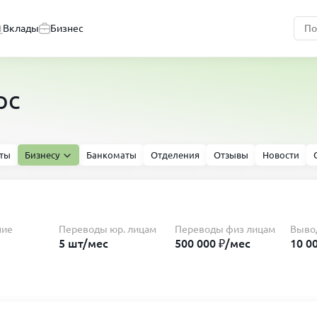
Вклады
Бизнес
рс
ты
Бизнесу
Банкоматы
Отделения
Отзывы
Новости
ние
Переводы юр. лицам
Переводы физ лицам
Выво
5 шт/мес
500 000 ₽/мес
10 0