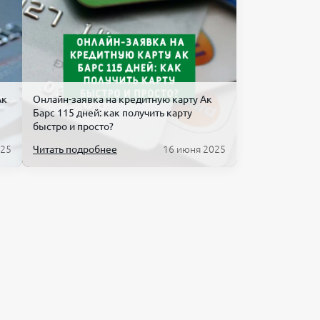
Выбрать тариф
Подробнее
Сравнить
ебе
Выбрать тариф
Подробнее
Сравнить
ебе
Выбрать тариф
Подробнее
Сравнить
Ак
Онлайн-заявка на кредитную карту Ак
Барс 115 дней: как получить карту
ебе
Выбрать тариф
быстро и просто?
Подробнее
Сравнить
025
Читать подробнее
16 июня 2025
ебе
Выбрать тариф