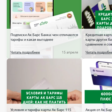
490 ₽/мес
10 шт/мес
Профи
Обслуживание
Переводы юр. лицам
1 500 ₽/мес
10 шт/мес
Деловой.Стандарт
Обслуживание
Переводы юр. лицам
1 500 ₽/мес
25 шт/мес
Максимум
Подписки Ак Барс Банка: чем отличаются
Кредитная карта
тарифы и какая выгоднее
карты других б
Обслуживание
Переводы юр. лицам
сравнение и со
5 000 ₽/мес
50 шт/мес
Деловой.Комплекс
Читать подробнее
15 апреля
Читать подробн
Обслуживание
Переводы юр. лицам
2 000 ₽/мес
40 шт/мес
Условия и тарифы карты Ак Барс 115
Акция от Ак Бар