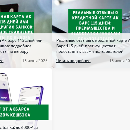
50 000 ₽/мес
500 000 ₽/мес
Переводы физ лицам
Вывод наличных с
Безлимит
Безлимит
Переводы физ лицам
Вывод наличных с
100 000 ₽/мес
300 000 ₽/мес
 Ак Барс 115 дней или
Реальные отзывы о кредитной карте 
анков: подробное
Барс 115 дней: преимущества и
Переводы физ лицам
Вывод наличных с
веты по выбору
недостатки глазами пользователей
Безлимит
Безлимит
ее
16 июня 2025
Читать подробнее
16 июня 2
Переводы физ лицам
Вывод наличных с
300 000 ₽/мес
300 000 ₽/мес
с Банка: до 6000₽ за