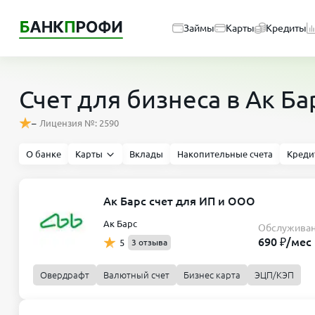
Займы
Карты
Кредиты
Счет для бизнеса в Ак Ба
–
Лицензия №: 2590
О банке
Карты
Вклады
Накопительные счета
Креди
Ак Барс счет для ИП и ООО
Ак Барс
Обслужива
690 ₽/мес
5
3 отзыва
Овердрафт
Валютный счет
Бизнес карта
ЭЦП/КЭП
Первый шаг