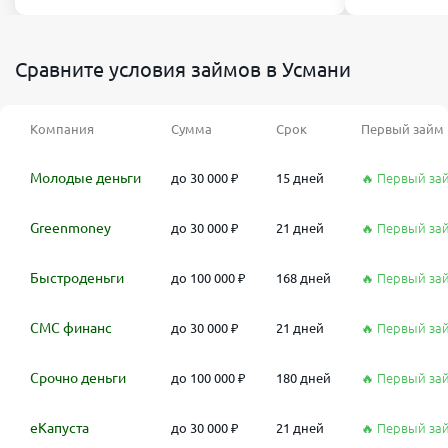
Сравните условия займов в Усмани
Компания
Сумма
Срок
Первый займ
Молодые деньги
до 30 000 ₽
15 дней
🔥 Первый за
Greenmoney
до 30 000 ₽
21 дней
🔥 Первый за
Быстроденьги
до 100 000 ₽
168 дней
🔥 Первый за
СМС финанс
до 30 000 ₽
21 дней
🔥 Первый за
Срочно деньги
до 100 000 ₽
180 дней
🔥 Первый за
еКапуста
до 30 000 ₽
21 дней
🔥 Первый за