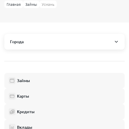
Главная
Займы
Усмань
Города
Липецкая область
Грязи
Данков
Задонск
Лебедянь
Займы
Усмань
Чаплыгин
Карты
Микрозаймы в других городах России
Кредиты
Абаза
Абинск
Вклады
Авдеевка