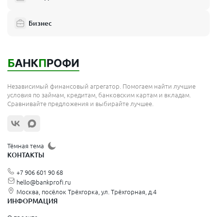
Агидель
Агрыз
Бизнес
Адыгейск
Ак-Довурак
Аксай
Алагир
Алатырь
Алдан
Алейск
Александров
Независимый финансовый агрегатор. Помогаем найти лучшие
Александровск
условия по займам, кредитам, банковским картам и вкладам.
Александровск
Сравнивайте предложения и выбирайте лучшее.
Александровск-Сахалинский
Алексеевка
Алексин
Алешки
Тёмная тема
Алзамай
КОНТАКТЫ
Алупка
Амурск
+7 906 601 90 68
Анадырь
Андреаполь
hello@bankprofi.ru
Апрелевка
Москва, посёлок Трёхгорка, ул. Трёхгорная, д.4
Арамиль
ИНФОРМАЦИЯ
Аргун
Ардатов