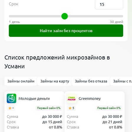
Срок
1 день
30 дней
Найти займ без процентов
Список предложений микрозаймов в
Усмани
Займы онлайн
Займы на карту
Займы без отказа
Займы с п
Молодые деньги
Greenmoney
–
Первый займ 0%
5
Первый займ 0%
Сумма
до 30 000 ₽
Сумма
до 30 000 ₽
Срок
до 15 дней
Срок
до 21 дней
Ставка
от 0.8%
Ставка
от 0.8%