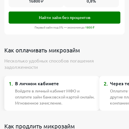
16800
₽
0,8%
Найти займ без процентов
Первый займ под 0% — экономия до
1800
₽
Как оплачивать микрозайм
Несколько удобных способов погашения
задолженности
1.
2.
В личном кабинете
Через т
Войдите в личный кабинет МФО и
Оплатите
оплатите займ банковской картой онлайн.
другие п
Мгновенное зачисление.
компании
Как продлить микрозайм