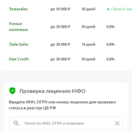
Эквазайм
до 50 000 ₽
30 дней
🔥 Первый за
Умные
до 30 000 ₽
30 дней
0.8%
наличные
ЛайкЗайм
до 30 000 ₽
16 дней
0.8%
Max Credit
до 30 000 ₽
30 дней
0.8%
Проверка лицензии МФО
Введите ИНН, ОГРН или номер лицензии для проверки
статуса в реестре ЦБ РФ
×