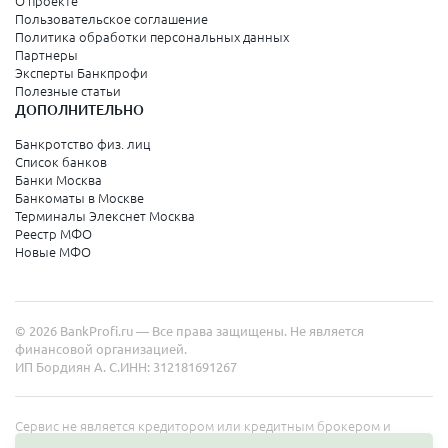
О проекте
Арзамас
Пользовательское соглашение
Аркадак
Политика обработки персональных данных
Арсеньев
Партнеры
Артемовск
Эксперты Банкпрофи
Асино
Полезные статьи
Аша
ДОПОЛНИТЕЛЬНО
Бабаево
Бабушкин
Банкротство физ. лиц
Багратионовск
Список банков
Баксан
Банки Москва
Балабаново
Банкоматы в Москве
Балей
Терминалы Элекснет Москва
Барыш
Реестр МФО
Белая Холуница
Новые МФО
Белинский
Беломорск
Белоярский
Бердянск
© 2026 BankProfi.ru — Все права защищены. Не является
Благодарный
финансовой организацией.
Бобров
ИП Бордиян А. С.
ИНН: 312181691267
Бокситогорск
Болотное
Болхов
Сервис не является кредитором или кредитным брокером и
Брянск
работает в интересах представленных организаций. Информация