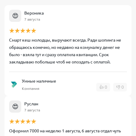
Вероника
😍
7 августа
Смарт кеш молодцы, выручают всегда. Ради шопинга не
обращаюсь конечно, но недавно на комуналку денег не
было - взяла тут и сразу оплатила квитанции. Срок
закладываю побольше чтоб не опоздать с оплатой.
Умные наличные
👍
0
👎
0
Компания
Руслан
😍
7 августа
Оформил 7000 на неделю 1 августа, 6 августа отдал чуть