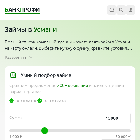
Займы в
Усмани
Полный список компаний, где вы можете взять займ в Усмани
на карту онлайн. Выберите нужную сумму, сравните условия.
Многие организации проводят акции — первый займ без
Развернуть
процентов для новых клиентов. Компании работают
круглосуточно по всему региону, одобряют займ денег
мгновенно, перевод на карту за 5 минут. Сравни банки и выбери
Умный подбор займа
лучшее предложение от официальных компаний без проверки
Сравним предложения
200+ компаний
и найдём лучший
кредитной истории, без отказов и без справок.
вариант для вас
Бесплатно
Без отказа
Сумма
1 000 ₽
50 000 ₽