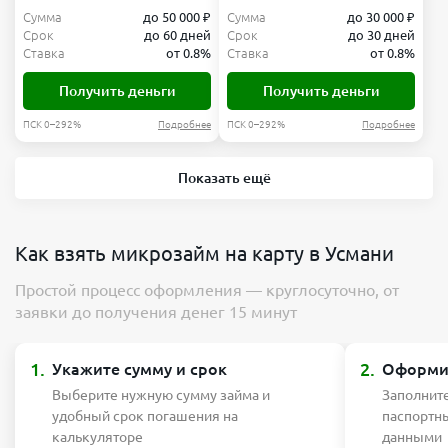
Сумма
до 50 000 ₽
Сумма
до 30 000 ₽
Срок
до 60 дней
Срок
до 30 дней
Ставка
от 0.8%
Ставка
от 0.8%
Получить деньги
Получить деньги
ПСК 0–292%
Подробнее
ПСК 0–292%
Подробнее
Показать ещё
Как взять микрозайм на карту в Усмани
Простой процесс оформления — круглосуточно, от
заявки до получения денег 15 минут
1.
2.
Укажите сумму и срок
Оформит
Выберите нужную сумму займа и
Заполните
удобный срок погашения на
паспортн
калькуляторе
данными