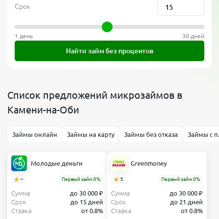
Срок
1 день
30 дней
Найти займ без процентов
Список предложений микрозаймов в
Камени-на-Оби
Займы онлайн
Займы на карту
Займы без отказа
Займы с п
Молодые деньги
Greenmoney
–
Первый займ 0%
5
Первый займ 0%
Сумма
до 30 000 ₽
Сумма
до 30 000 ₽
Срок
до 15 дней
Срок
до 21 дней
Ставка
от 0.8%
Ставка
от 0.8%