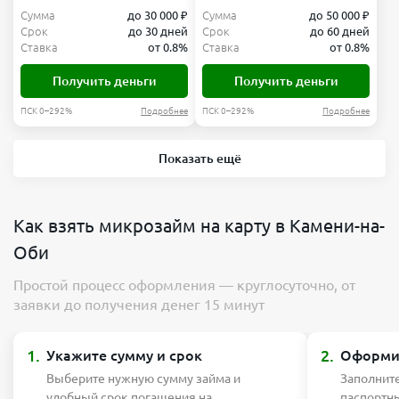
Сумма
до 30 000 ₽
Сумма
до 50 000 ₽
Срок
до 30 дней
Срок
до 60 дней
Ставка
от 0.8%
Ставка
от 0.8%
Получить деньги
Получить деньги
ПСК 0–292%
Подробнее
ПСК 0–292%
Подробнее
Показать ещё
Как взять микрозайм на карту в Камени-на-
Оби
Простой процесс оформления — круглосуточно, от
заявки до получения денег 15 минут
1.
2.
Укажите сумму и срок
Оформит
Выберите нужную сумму займа и
Заполните
удобный срок погашения на
паспортн