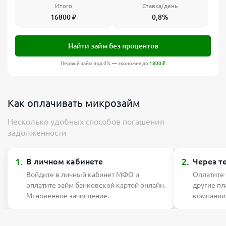
Итого
Ставка/день
16800
₽
0,8%
Найти займ без процентов
Первый займ под 0% — экономия до
1800
₽
Как оплачивать микрозайм
Несколько удобных способов погашения
задолженности
1.
2.
В личном кабинете
Через т
Войдите в личный кабинет МФО и
Оплатите
оплатите займ банковской картой онлайн.
другие п
Мгновенное зачисление.
компании