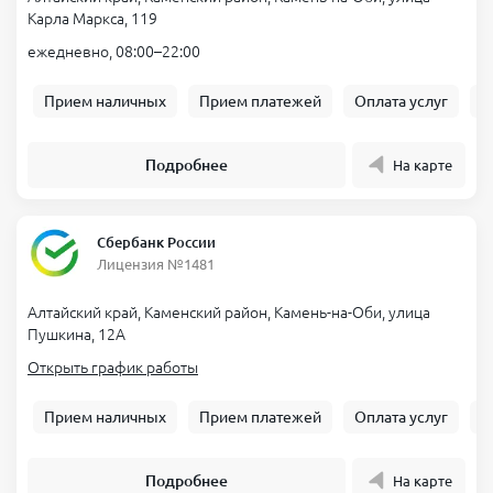
Карла Маркса, 119
Круглосуточная обработка заявок и моментальная выдача на
ежедневно, 08:00–22:00
карту.
Проверенные кредиторы, понятные тарифы, без скрытых
Прием наличных
Прием платежей
Оплата услуг
Б
комиссий.
Есть раздел «
займ Камень-на-Оби отзывы
»: мнения реальных
заёмщиков.
Подробнее
На карте
Деньги приходят на карту любого банка РФ, без посещения
офисов.
Сбербанк России
Как взять займ в Камень-на-Оби
Лицензия №1481
Выберите предложение и укажите сумму с желаемым сроком.
Алтайский край, Каменский район, Камень-на-Оби, улица
Заполните короткую анкету: паспортные данные, телефон,
Пушкина, 12А
номер карты.
Открыть график работы
Подтвердите личность через фото и СМС-код.
Ознакомьтесь с договором и подпишите его электронным
Прием наличных
Прием платежей
Оплата услуг
Б
кодом.
Дождитесь решения — обычно 5–15 минут, деньги зачисляются
Подробнее
На карте
сразу.