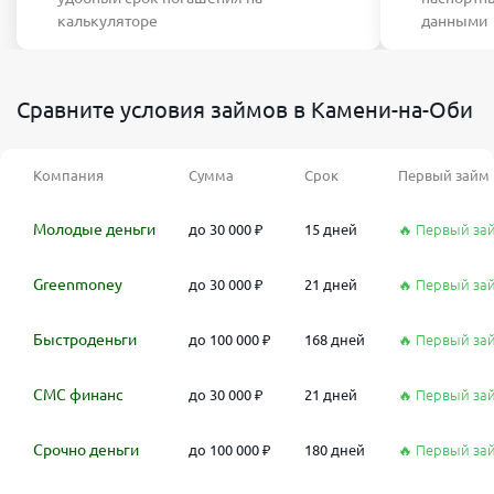
калькуляторе
данными
Сравните условия займов в Камени-на-Оби
Компания
Сумма
Срок
Первый займ
Молодые деньги
до 30 000 ₽
15 дней
🔥 Первый за
Greenmoney
до 30 000 ₽
21 дней
🔥 Первый за
Быстроденьги
до 100 000 ₽
168 дней
🔥 Первый за
СМС финанс
до 30 000 ₽
21 дней
🔥 Первый за
Срочно деньги
до 100 000 ₽
180 дней
🔥 Первый за