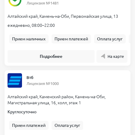
уже прямо сейчас через пару минут, даже ночью.
Лицензия №1481
Алтайский край, Камень-на-Оби, Первомайская улица, 13
Материал подготовлен финансовым экспертом сервиса
Банкпрофи ру
ежедневно, 08:00–22:00
Сергеева Марина Александровна
Прием наличных
Прием платежей
Оплата услуг
Б
Эксперт по микрозаймам и МФО
Посмотреть все публикации
Подробнее
На карте
Список предложений актуален на
07.08.2026
. Все компании
работают по лицензии ЦБ РФ. Внимательно читайте условия
договора, рассчитывайте свою финансовую нагрузку и
учитывайте риски. Можете проверить компанию в
реестре ЦБ
Втб
РФ
.
Лицензия №1000
Алтайский край, Каменский район, Камень-на-Оби,
Магистральная улица, 16, холл, этаж 1
Круглосуточно
Прием платежей
Оплата услуг