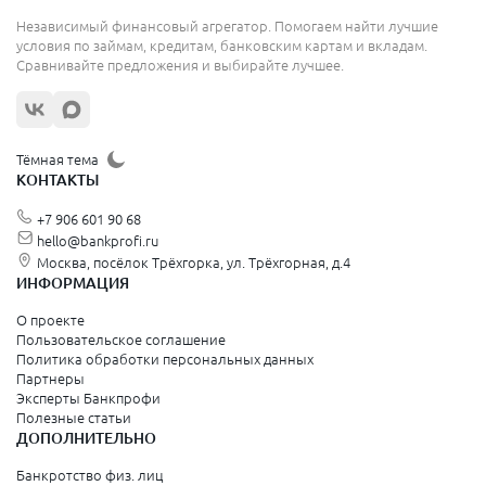
Адыгейск
Ак-Довурак
Независимый финансовый агрегатор. Помогаем найти лучшие
Аксай
условия по займам, кредитам, банковским картам и вкладам.
Алагир
Сравнивайте предложения и выбирайте лучшее.
Алатырь
Алдан
Алейск
Александров
Тёмная тема
Александровск
КОНТАКТЫ
Александровск
Александровск-Сахалинский
+7 906 601 90 68
Алексеевка
Алексин
hello@bankprofi.ru
Алешки
Москва, посёлок Трёхгорка, ул. Трёхгорная, д.4
Алзамай
ИНФОРМАЦИЯ
Алупка
Амурск
О проекте
Анадырь
Пользовательское соглашение
Андреаполь
Политика обработки персональных данных
Апрелевка
Партнеры
Арамиль
Эксперты Банкпрофи
Аргун
Полезные статьи
Ардатов
ДОПОЛНИТЕЛЬНО
Арзамас
Аркадак
Банкротство физ. лиц