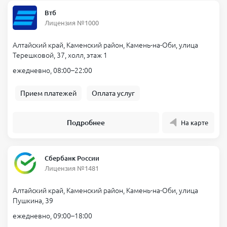
или услуги
Втб
50000 рублей и 100000 рублей — оптимальное решение для
Лицензия №1000
крупных покупок, когда не хочется переплачивать банку
Алтайский край, Каменский район, Камень-на-Оби, улица
Условия получения
Терешковой, 37, холл, этаж 1
Вы сами определяете комфортную сумму.
ежедневно, 08:00–22:00
Чтобы не было навязанных страховок или скрытых комиссий
— отмените их при оформлении договора.
Прием платежей
Оплата услуг
Оформить можно за 5 минут, круглосуточно через сайт на
телефоне.
Подробнее
На карте
Без выходных, по паспорту или через Госуслуги подайте
заявку в МФО, всё происходит онлайн без залога.
На одобрение уходит меньше минуты и вы получаете
Сбербанк России
мгновенный перевод на карту без проверки кредитной
Лицензия №1481
истории и без справок.
Удобные сроки: на неделю, месяц и до
Алтайский край, Каменский район, Камень-на-Оби, улица
Пушкина, 39
зарплаты
ежедневно, 09:00–18:00