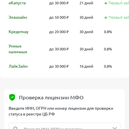
еКапуста
до 30 000 ₽
21 дней
🔥 Первый за
Эквазайм
до 50 000 ₽
30 дней
🔥 Первый за
Кредитнау
до 20 000 ₽
30 дней
0.8%
Умные
до 30 000 ₽
30 дней
0.8%
наличные
ЛайкЗайм
до 30 000 ₽
16 дней
0.8%
Проверка лицензии МФО
Введите ИНН, ОГРН или номер лицензии для проверки
статуса в реестре ЦБ РФ
×