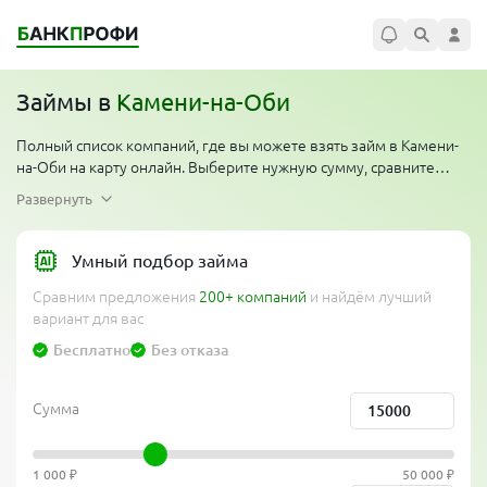
Займы в
Камени-на-Оби
Полный список компаний, где вы можете взять займ в Камени-
на-Оби на карту онлайн. Выберите нужную сумму, сравните
условия. Многие организации проводят акции — первый займ
Развернуть
без процентов для новых клиентов. Компании работают
круглосуточно по всему региону, одобряют займ денег
мгновенно, перевод на карту за 5 минут. Сравни банки и выбери
Умный подбор займа
лучшее предложение от официальных компаний без проверки
Сравним предложения
200+ компаний
и найдём лучший
кредитной истории, без отказов и без справок.
вариант для вас
Бесплатно
Без отказа
Сумма
1 000 ₽
50 000 ₽