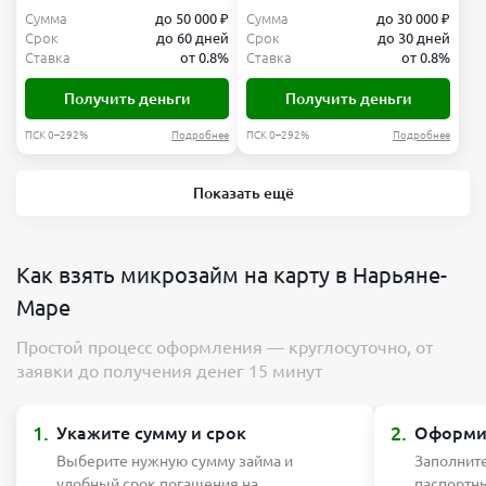
Сумма
до 50 000 ₽
Сумма
до 30 000 ₽
Срок
до 60 дней
Срок
до 30 дней
Ставка
от 0.8%
Ставка
от 0.8%
Получить деньги
Получить деньги
ПСК 0–292%
Подробнее
ПСК 0–292%
Подробнее
Показать ещё
Как взять микрозайм на карту в Нарьяне-
Маре
Простой процесс оформления — круглосуточно, от
заявки до получения денег 15 минут
1.
2.
Укажите сумму и срок
Оформит
Выберите нужную сумму займа и
Заполните
удобный срок погашения на
паспортн