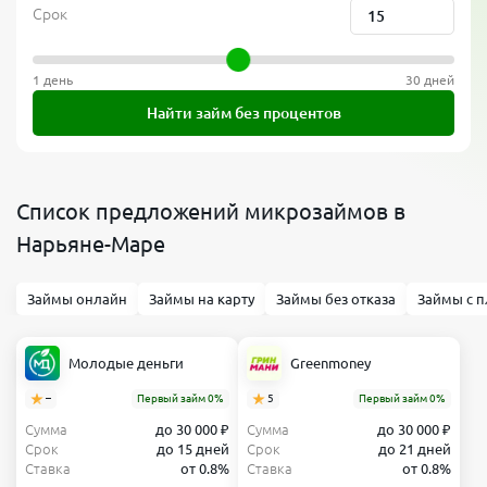
Срок
1 день
30 дней
Найти займ без процентов
Список предложений микрозаймов в
Нарьяне-Маре
Займы онлайн
Займы на карту
Займы без отказа
Займы с п
Молодые деньги
Greenmoney
–
Первый займ 0%
5
Первый займ 0%
Сумма
до 30 000 ₽
Сумма
до 30 000 ₽
Срок
до 15 дней
Срок
до 21 дней
Ставка
от 0.8%
Ставка
от 0.8%