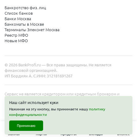
Балей
Барыш
Банкротство физ. лиц
Белая Холуница
Список банков
Белинский
Банки Москва
Беломорск
Банкоматы в Москве
Белоярский
Терминалы Элекснет Москва
Бердянск
Реестр МФО
Благодарный
Новые МФО
Бобров
Бокситогорск
Болотное
Болхов
© 2026 BankProfi.ru — Все права защищены. Не является
Брянск
финансовой организацией.
Буй
ИП Бордиян А. С.
ИНН: 312181691267
Буйнакск
Валдай
Велиж
Сервис не является кредитором или кредитным брокером и
Вельск
работает в интересах представленных организаций. Информация
Вилючинск
Наш сайт использует куки
на сайте не является публичной офертой. Полные условия услуг
Волжск
Нажимая на эту кнопку, вы принимаете нашу
политику
уточняйте на сайте организаций.
Воркута
конфиденциальности
Воткинск
Гаврилов Посад
Принимаю
Гаврилов-Ям
Займы
Гаджиево
Карты
Кредиты
Вклады
Бизнес