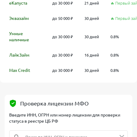
еКапуста
до 30 000 ₽
21 дней
🔥 Первый за
Эквазайм
до 50 000 ₽
30 дней
🔥 Первый за
Умные
до 30 000 ₽
30 дней
0.8%
наличные
ЛайкЗайм
до 30 000 ₽
16 дней
0.8%
Max Credit
до 30 000 ₽
30 дней
0.8%
Проверка лицензии МФО
Введите ИНН, ОГРН или номер лицензии для проверки
статуса в реестре ЦБ РФ
×