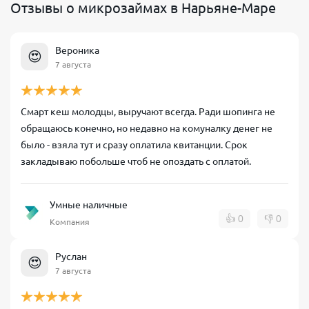
Отзывы о микрозаймах в Нарьяне-Маре
Вероника
😍
7 августа
Смарт кеш молодцы, выручают всегда. Ради шопинга не
обращаюсь конечно, но недавно на комуналку денег не
было - взяла тут и сразу оплатила квитанции. Срок
закладываю побольше чтоб не опоздать с оплатой.
Умные наличные
👍
0
👎
0
Компания
Руслан
😍
7 августа