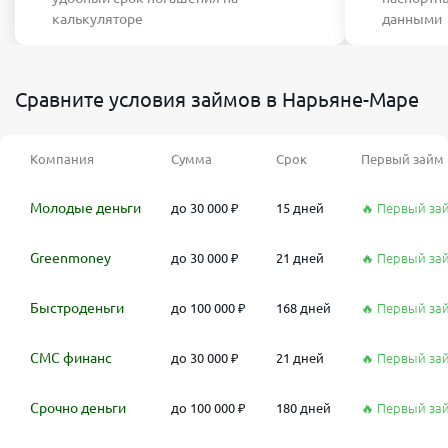
калькуляторе
данными
Сравните условия займов в Нарьяне-Маре
Компания
Сумма
Срок
Первый займ
Молодые деньги
до 30 000 ₽
15 дней
🔥 Первый за
Greenmoney
до 30 000 ₽
21 дней
🔥 Первый за
Быстроденьги
до 100 000 ₽
168 дней
🔥 Первый за
СМС финанс
до 30 000 ₽
21 дней
🔥 Первый за
Срочно деньги
до 100 000 ₽
180 дней
🔥 Первый за