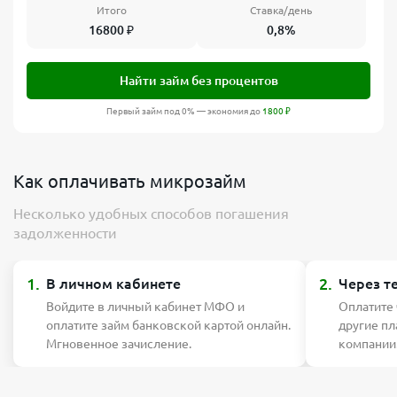
Итого
Ставка/день
16800
₽
0,8%
Найти займ без процентов
Первый займ под 0% — экономия до
1800
₽
Как оплачивать микрозайм
Несколько удобных способов погашения
задолженности
1.
2.
В личном кабинете
Через т
Войдите в личный кабинет МФО и
Оплатите
оплатите займ банковской картой онлайн.
другие п
Мгновенное зачисление.
компании