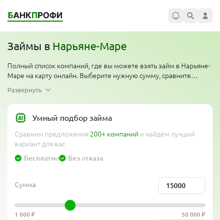
Займы в
Нарьяне-Маре
Полный список компаний, где вы можете взять займ в Нарьяне-
Маре на карту онлайн. Выберите нужную сумму, сравните
условия. Многие организации проводят акции — первый займ
Развернуть
без процентов для новых клиентов. Компании работают
круглосуточно по всему региону, одобряют займ денег
мгновенно, перевод на карту за 5 минут. Сравни банки и выбери
Умный подбор займа
лучшее предложение от официальных компаний без проверки
Сравним предложения
200+ компаний
и найдём лучший
кредитной истории, без отказов и без справок.
вариант для вас
Бесплатно
Без отказа
Сумма
1 000 ₽
50 000 ₽