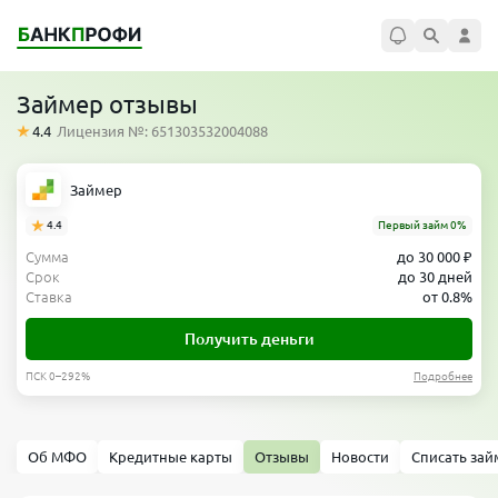
Займер отзывы
4.4
Лицензия №: 651303532004088
Займер
4.4
Первый займ 0%
Сумма
до 30 000 ₽
Срок
до 30 дней
Ставка
от 0.8%
Получить деньги
ПСК 0–292%
Подробнее
Об МФО
Кредитные карты
Отзывы
Новости
Списать за