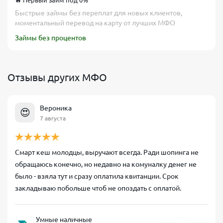
🔥 Первый займ под 0%
Быстрые займы без переплат для новых клиентов,
моментальный перевод на карту от лучших МФО
Займы без процентов
Отзывы других МФО
Вероника
😍
7 августа
Смарт кеш молодцы, выручают всегда. Ради шопинга не
обращаюсь конечно, но недавно на комуналку денег не
было - взяла тут и сразу оплатила квитанции. Срок
закладываю побольше чтоб не опоздать с оплатой.
Умные наличные