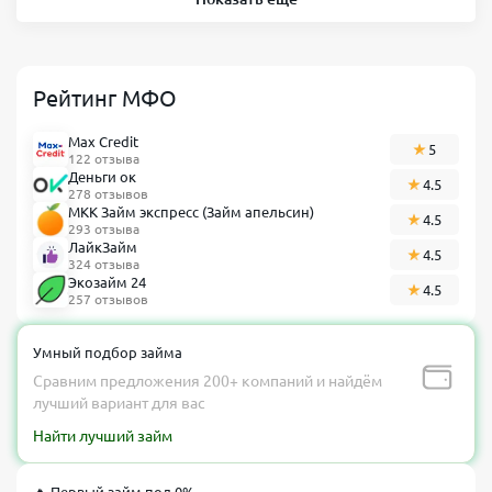
Рейтинг МФО
Max Credit
5
122 отзыва
Деньги ок
4.5
278 отзывов
МКК Займ экспресс (Займ апельсин)
4.5
293 отзыва
ЛайкЗайм
4.5
324 отзыва
Экозайм 24
4.5
257 отзывов
Умный подбор займа
Сравним предложения 200+ компаний и найдём
лучший вариант для вас
Найти лучший займ