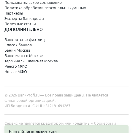
Пользовательское соглашение
Политика обработки персональных данных
Партнеры
Эксперты Банкпрофи
Полезные статьи
ДОПОЛНИТЕЛЬНО
Банкротство физ. лиц
Список банков
Банки Москва
Банкоматы в Москве
Терминалы Элекснет Москва
Реестр МФО
Новые МФО
© 2026 BankProfi.ru — Все права защищены. Не является
финансовой организацией.
ИП Бордиян А. С.
ИНН: 312181691267
Сервис не является кредитором или кредитным брокером и
работает в интересах представленных организаций. Информация
Наш сайт использует куки