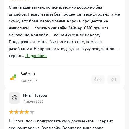
Ставка адекватная, погасить можно досрочно без
штрафов. Первый займ без процентов, вернул ровно ту же
сумму, что брал. Вернул раньше срока, процентов не
начислили — приятно удивлён. Займер. СМС пришла
мгновенно, код ввёл — деньги уже шли на карту.
Поддержка ответила быстро и вежливо, помогли
разобраться. Не пришлось подгружать кучу документов —
сервис...
Подробнее
Займер
👍
0
👎
0
Компания
Илья Петров
🙂
7 июля 2025
НН пришлосьь подгружаать кучу документов — сервис
экономит время. Взял займ. Вернул раньше срока,