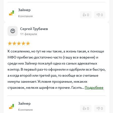
Займер
👍
0
👎
0
Компания
Сергей Трубачев
😍
11 февраля
К сожалению, но тут не мы такие, а жизнь такая, к помощи
МФО прибегаю достаточно часто (гашу все вовремя) и
среди них Займер пожалуй одна из самых адекватных
контор. В первый раз-то оформили и одобрили все быстро,
а когда второй или третий раз, то вообще все считаные
минуты занимает. Условия прозрачные, никаких
страховок, мелких шрифтов и прочее. Гасить...
Подробнее
Займер
👍
0
👎
0
Компания