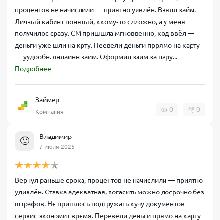
процентов не начислили — приятно уивлён. Взялл займ.
Личный кабинт понятый, ккому‑то слложно, а у меня
получилос сразу. СМ пришшла мгноввенно, код ввёл —
деньги уже шли на крту. Пеевели деньги пррямо на карту
— уудообн. онлайнн займ. Оформил займ за пару...
Подробнее
Займер
👍
0
👎
0
Компания
Владимир
🙂
7 июля 2025
Вернул раньше срока, процентов не начислили — приятно
удивлён. Ставка адекватная, погасить можно досрочно без
штрафов. Не пришлось подгружать кучу документов —
сервис экономит время. Перевели деньги прямо на карту