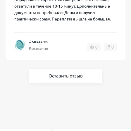
ответили в течение 10-15 минут. Дополнительные
ибки или опечатки могут привести к отказу в займе.
документы не требовали. Деньги получил
практически сразу. Переплата вышла не большая.
ь штрафов и дополнительных процентов.
 вовремя, воспользуйтесь опцией пролонгации, оплатив то
Эквазайм
👍
0
👎
0
Компания
ать необходимости срочно занимать деньги.
рмлении займа в Эквазайм?
Оставить отзыв
сть получения микрозаймов, существует ряд потенциальных
периода может привести к значительным переплатам.
 пеней, что увеличивает размер долга.
но повлиять на финансовое положение заемщика.