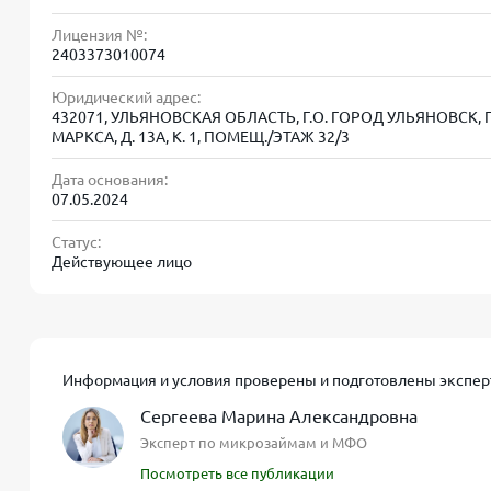
Первый займ без процентов: предоставляется на
Лицензия №:
2403373010074
Процентная ставка после льготного периода: 0,8
Юридический адрес:
Повторные займы: до 100 000 рублей на срок до
432071, УЛЬЯНОВСКАЯ ОБЛАСТЬ, Г.О. ГОРОД УЛЬЯНОВСК, 
МАРКСА, Д. 13А, К. 1, ПОМЕЩ./ЭТАЖ 32/3
Процесс получения займа осуществляется полност
Дата основания:
займа требуется только паспорт гражданина РФ и б
07.05.2024
Статус:
Преимущества компании Эк
Действующее лицо
Первый займ без процентов
. Это позволяет н
Удобный личный кабинет
. В личном кабинете 
Информация и условия проверены и подготовлены экспер
займ и получать все необходимые уведомления
Сергеева Марина Александровна
Высокий процент одобрения
. До 99% заявок 
Эксперт по микрозаймам и МФО
широкого круга клиентов.
Посмотреть все публикации