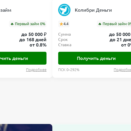
озайм
Колибри Деньги
я займа.
🔥 Первый займ 0%
4.4
🔥 Первый займ 0
озможности по своевременному возврату займа.
до 50 000 ₽
до 50 000
Сумма
до 168 дней
до 21 дн
Срок
вый инструмент.
от 0.8%
от 
Ставка
чить деньги
Получить деньги
эксперта Банкпрофи ру
Подробнее
ПСК 0–292%
Подробн
м получения микрозайма. Условия компании позволяют б
 займа без процентов делает предложение особенно прив
тобы получить до 15 000 рублей на 7 дней без процентов