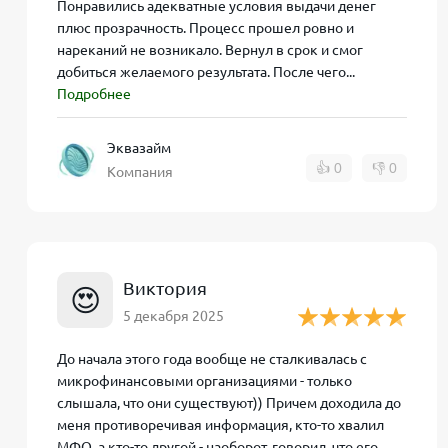
Понравились адекватные условия выдачи денег
Укажите реквизиты своей банковской карты (к
плюс прозрачность. Процесс прошел ровно и
нареканий не возникало. Вернул в срок и смог
Подтвердите свою заявку по SMS, получив код 
добиться желаемого результата. После чего...
Подробнее
После одобрения займа подпишите электронны
Деньги автоматически поступят на вашу банков
Эквазайм
👍
0
👎
0
Компания
Кому подойдет займ от Эквазайм?
Людям, которым срочно нужна небольшая сумма
Виктория
😍
Клиентам, которые хотят взять микрозайм на к
5 декабря 2025
Заемщикам с умеренно испорченной кредитной 
До начала этого года вообще не сталкивалась с
микрофинансовыми организациями - только
Советы и лайфхаки заемщикам Эквазай
слышала, что они существуют)) Причем доходила до
меня противоречивая информация, кто-то хвалил
Воспользуйтесь бесплатным периодом. Чтобы не 
МФО, а кто-то другой - наоборот, говорил, что его