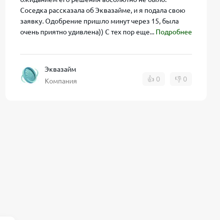
Соседка рассказала об Эквазайме, и я подала свою
заявку. Одобрение пришло минут через 15, была
очень приятно удивлена)) С тех пор еще...
Подробнее
лько проценты
Эквазайм
👍
0
👎
0
Компания
 рисков: