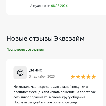
Быстрое оформление и выдача займа
. Время 
Актуально на
08.08.2026
мгновенно на карту.
Новые отзывы Эквазайм
Недостатки компании Эквазайм
Посмотреть все отзывы
Ограниченный лимит для новых клиентов
. Ма
Высокая процентная ставка после бесплатног
день, что может привести к значительной пере
Денис
😍
31 декабря 2025
Как оформить займ без проц
Не хватало части средств для важной покупки в
прошлом месяце. Стал искать решение на просторах
Перейдите на официальный сайт компании eqza
сети плюс спрашивать в своем кругу общения.
Заполните короткую анкету, указав личные дан
После пары дней в итоге обратился сюда.