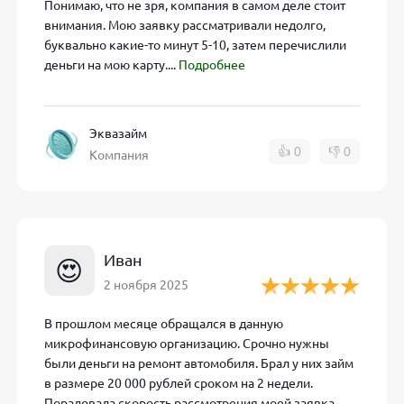
Понимаю, что не зря, компания в самом деле стоит
арта должна быть именной, с положительным балансом).
внимания. Мою заявку рассматривали недолго,
буквально какие-то минут 5-10, затем перечислили
на указанный номер телефона.
деньги на мою карту....
Подробнее
й договор путем ввода полученного SMS-кода.
скую карту в течение нескольких минут после подтвержде
Эквазайм
👍
0
👎
0
Компания
 денег до зарплаты.
Иван
😍
ороткий период без переплаты.
2 ноября 2025
историей, которым отказывают в банках.
В прошлом месяце обращался в данную
микрофинансовую организацию. Срочно нужны
м
были деньги на ремонт автомобиля. Брал у них займ
в размере 20 000 рублей сроком на 2 недели.
переплачивать, постарайтесь вернуть деньги в течение пе
Порадовала скорость рассмотрения моей заявка,