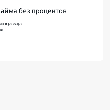
займа без процентов
я в реестре
на
ованиями и