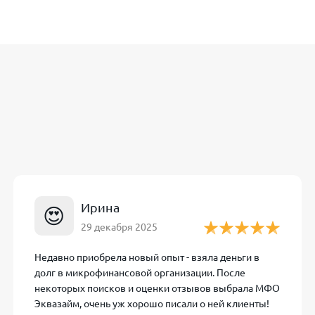
рассмотрения заявки не превышает 10 минут, деньги зачи
Эквазайм логотип
ксимальная сумма первого займа составляет всего 50 000 
о периода
. После 7-дневного льготного периода ставка ста
плате при длительном пользовании займом.
Ирина
😍
29 декабря 2025
ентов в Эквазайм – пошаговая ин
Недавно приобрела новый опыт - взяла деньги в
долг в микрофинансовой организации. После
im.ru и нажмите кнопку «Получить деньги».
некоторых поисков и оценки отзывов выбрала МФО
ные, контакты и паспортные сведения.
Эквазайм, очень уж хорошо писали о ней клиенты!