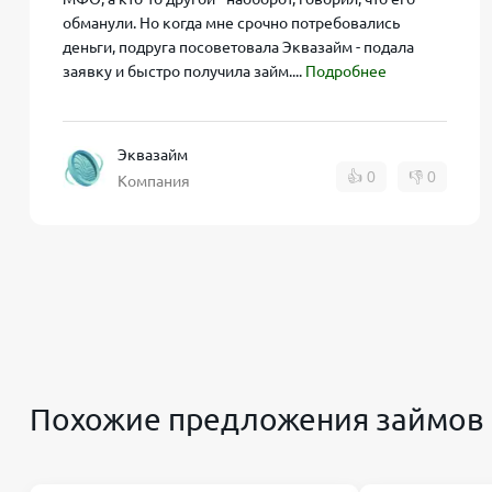
обманули. Но когда мне срочно потребовались
Проверяйте данные перед отправкой анкеты. Ош
деньги, подруга посоветовала Эквазайм - подала
заявку и быстро получила займ....
Подробнее
Своевременно вносите платежи, чтобы избежат
Если понимаете, что не успеваете вернуть займ
за использованные дни.
Эквазайм
👍
0
👎
0
Компания
Планируйте свои расходы заранее, чтобы избеж
Какие риски могут возникнуть при офо
Важно помнить, что несмотря на удобство и скоро
Высокая процентная ставка после бесплатного 
Похожие предложения займов
Просрочка выплат влечет начисление штрафов и
Злоупотребление микрозаймами может негатив