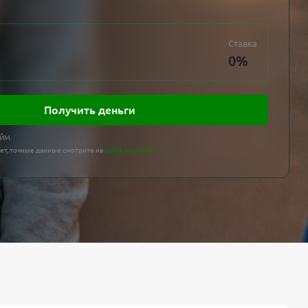
Ставка
0
%
Получить деньги
АЙМ
ет, точные данные смотрите на
сайте компании