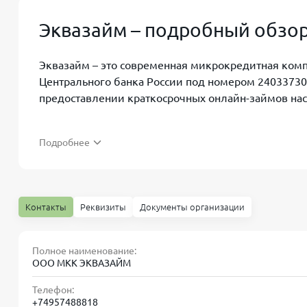
Эквазайм – подробный обзор
Эквазайм – это современная микрокредитная комп
Центрального банка России под номером 24033730
предоставлении краткосрочных онлайн-займов нас
Подробнее
Основные условия займа от Эквазай
Контакты
Реквизиты
Документы организации
Эквазайм предоставляет онлайн-займы физическим
высокой скоростью обработки заявок:
Полное наименование:
ООО МКК ЭКВАЗАЙМ
Размер первого займа: от 3 000 до 50 000 рубле
Телефон:
Срок первого займа: от 7 до 21 дня;
+74957488818