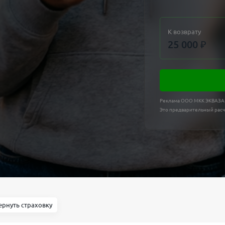
К возврату
25 000
₽
Реклама ООО МКК ЭКВАЗ
Это предварительный расч
ернуть страховку