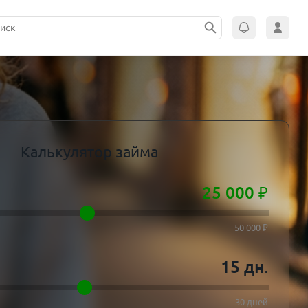
Калькулятор займа
25 000
₽
50 000 ₽
15
дн.
30 дней