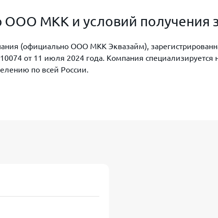
 ООО МКК и условий получения 
ания (официально ООО МКК Эквазайм), зарегистрированна
10074 от 11 июля 2024 года. Компания специализируется 
елению по всей России.
Эквазайм обзор МКК
м
 лицам в возрасте от 18 до 65 лет с минимальными треб
й;