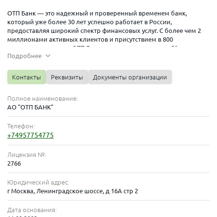
ОТП Банк — это надежный и проверенный временем банк,
который уже более 30 лет успешно работает в России,
предоставляя широкий спектр финансовых услуг. С более чем 2
миллионами активных клиентов и присутствием в 800
населенных пунктах, ОТП Банк занимает место среди 50
Подробнее
крупнейших банков России. В этой статье мы расскажем о
преимуществах ОТП Банка, его уникальных предложениях и
сервисах, а также почему стоит выбрать именно его для решения
Контакты
Реквизиты
Документы организации
ваших финансовых задач.
Преимущества ОТП Банка
Полное наименование:
АО "ОТП БАНК"
1. Надежность и Аккредитация
Телефон:
ОТП Банк обладает аккредитацией на участие в конкурсах
+74957754775
Агентства по страхованию вкладов и входит в список банков,
поручительством которых могут быть обеспечены кредиты Банка
Лицензия №:
России. Это говорит о высокой надежности и устойчивости банка.
2766
2. Система Страхования Вкладов
Юридический адрес:
ОТП Банк участвует в системе страхования вкладов, что
г Москва, Ленинградское шоссе, д 16А стр 2
гарантирует безопасность ваших сбережений. Вы можете быть
уверены, что ваши деньги защищены на случай непредвиденных
Дата основания:
обстоятельств.