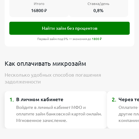
Итого
Ставка/день
16800
₽
0,8%
Найти займ без процентов
Первый займ под 0% — экономия до
1800
₽
Как оплачивать микрозайм
Несколько удобных способов погашения
задолженности
1.
2.
В личном кабинете
Через т
Войдите в личный кабинет МФО и
Оплатите
оплатите займ банковской картой онлайн.
другие п
Мгновенное зачисление.
компании