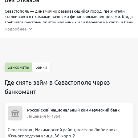
Севастополь — динамично развивающийся город, где жители
сталкиваются с самыми разными финансовыми вопросами. Когда
требуется быстрый приток наличных или перевод на карту, а банк
оказывается слишком медлителен,
займы
от микрофинансовых
Подробнее
организаций становятся отличным решением. Мы, эксперты
финансового сервиса
Банкпрофи ру
, предлагаем детальное
руководство по тому, как оформить займ в Севастополе, какие
требования выдвигают МФО (МФК, МКК), и как получить деньги на
карту в режиме онлайн без больших трудностей.
Банкоматы
Банки
Где снять займ в Севастополе через
банкомант
Российский национальный коммерческий банк
Лицензия №1354
Севастополь, Нахимовский район, посёлок Любимовка,
Преимущества займов в Севастополе
Южногородская улица, 36, корп. 2