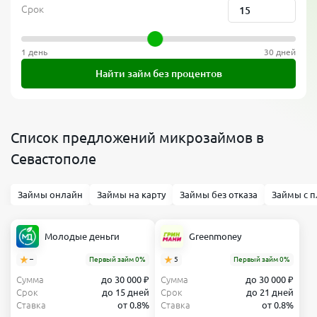
Срок
1 день
30 дней
Найти займ без процентов
Список предложений микрозаймов в
Севастополе
Займы онлайн
Займы на карту
Займы без отказа
Займы с п
Молодые деньги
Greenmoney
–
Первый займ 0%
5
Первый займ 0%
Сумма
до 30 000 ₽
Сумма
до 30 000 ₽
Срок
до 15 дней
Срок
до 21 дней
Ставка
от 0.8%
Ставка
от 0.8%