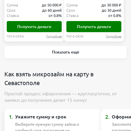
Сумма
до 50 000 ₽
Сумма
до 30 000 ₽
Срок
до 60 дней
Срок
до 30 дней
Ставка
от 0.8%
Ставка
от 0.8%
Получить деньги
Получить деньги
ПСК 0–292%
Подробнее
ПСК 0–292%
Подробнее
Показать ещё
Как взять микрозайм на карту в
Севастополе
Простой процесс оформления — круглосуточно, от
заявки до получения денег 15 минут
1.
2.
Укажите сумму и срок
Оформит
Выберите нужную сумму займа и
Заполните
удобный срок погашения на
паспортн