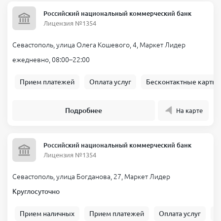
Высокий процент одобрения
. Возможны варианты без залога
и поручителей.
Российский национальный коммерческий банк
Лицензия №1354
Круглосуточный режим
. Можно подать заявку в любое время.
Севастополь, улица Олега Кошевого, 4, Маркет Лидер
Минусы
:
ежедневно, 08:00–22:00
Процентные ставки выше
, чем в банках.
Ограниченный лимит
. При первом обращении могут
Прием платежей
Оплата услуг
Бесконтактные карты
одобрить небольшую сумму.
Штрафы за просрочку
. В случае задержки платежей растет
Подробнее
На карте
итоговая переплата.
Российский национальный коммерческий банк
Лицензия №1354
Севастополь, улица Богданова, 27, Маркет Лидер
Круглосуточно
Прием наличных
Прием платежей
Оплата услуг
Б