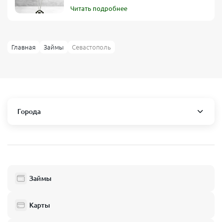
Запрашивайте умеренную сумму
, соответствующую вашей
Читать подробнее
кредитной истории.
Предоставляйте максимум информации
(прикрепляйте
дополнительные документы, подтверждающие личность или
доход).
Главная
Займы
Севастополь
Регулярно проверяйте кредитную историю
, чтобы вовремя
исправлять неточности или закрывать старые задолженности.
Убедитесь, что ваша карта активна и привязана к вашему
имени
(важно, чтобы она принадлежала именно заемщику).
Города
Республика Крым
Алупка
Алушта
Армянск
Балаклава
Займы
Бахчисарай
Белогорск
Джанкой
Карты
Евпатория
Инкерман