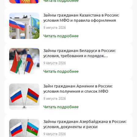
Читать подробнее
Займы гражданам Казахстана в России:
условия МФО и правила оформления
Суммы, которые чаще всего одобряют
9 августа 2026
Новым клиентам
: 1 000–15 000 рублей. При благоприятной
Читать подробнее
кредитной истории иногда до 30 000.
Повторным заемщикам
: 30 000–50 000 рублей, а в некоторых
Займы гражданам Беларуси в России:
случаях — 80 000–100 000.
условия, требования и порядок
оформления
9 августа 2026
При подтверждении доходов
: возможны суммы и свыше 100
000 рублей, но это уже ближе к условиям банковского
Читать подробнее
кредитования.
Займ гражданам Армении в России:
Как получить займ без отказа на карту
условия получения и список МФО
онлайн
9 августа 2026
Читать подробнее
Чтобы повысить шансы на одобрение, следуйте простым
рекомендациям:
Займы гражданам Азербайджана в России:
Заполняйте анкету без ошибок
. Любая несостыковка данных
условия, документы и риски
может вызвать недоверие.
9 августа 2026