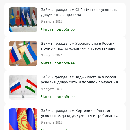
Выберите способ получения средств
Займы гражданам СНГ в Москве: условия,
Обычно самый быстрый вариант — перевод на карту. МФО
документы и правила
могут предлагать также электронные кошельки, счет в банке,
9 августа 2026
наличные в офисе.
Читать подробнее
Получите уведомление
После проверки система (иногда автоматическая) пришлет
Займы гражданам Узбекистана в России:
SMS или письмо на e-mail о решении. Если займ одобрен, вы
полный гид по условиям и требованиям
увидите лимит, ставку и сроки.
9 августа 2026
Подтвердите и получите деньги
Читать подробнее
Введите код, который пришел в SMS, чтобы подтвердить свое
согласие с условиями, и дождитесь зачисления средств на
карту.
Займы гражданам Таджикистана в России:
условия, документы и порядок получения
9 августа 2026
Читать подробнее
Займы гражданам Киргизии в России:
условия выдачи, документы и требования
МФО
9 августа 2026