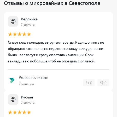
Отзывы о микрозаймах в Севастополе
Вероника
😍
7 августа
Смарт кеш молодцы, выручают всегда. Ради шопинга не
обращаюсь конечно, но недавно на комуналку денег не
было - взяла тут и сразу оплатила квитанции. Срок
закладываю побольше чтоб не опоздать с оплатой.
Умные наличные
👍
0
👎
0
Компания
Руслан
😍
7 августа