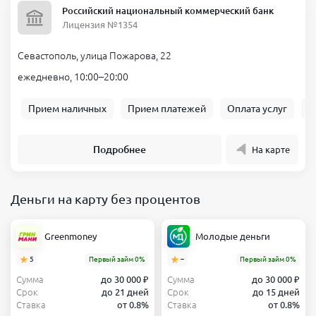
Хотя в Севастополе работают отделения некоторых банков и
Российский национальный коммерческий банк
микрофинансовых компаний, наиболее востребованным стал
Лицензия №1354
онлайн-формат. Почему?
Экономия времени
. Нет необходимости стоять в очередях,
Севастополь, улица Пожарова, 22
подписывать кипы бумаг.
ежедневно, 10:00–20:00
Доступ из любого района
. Будь вы в Нахимовском районе или
на окраине, доступ в интернет позволяет подать заявку
Прием наличных
Прием платежей
Оплата услуг
Б
моментально.
Круглосуточное обслуживание
. МФО обычно принимают
заявки 24/7, что особенно полезно при срочной нужде в
Подробнее
На карте
финансах.
Деньги на карту без процентов
Greenmoney
Молодые деньги
5
Первый займ 0%
–
Первый займ 0%
Сумма
до 30 000 ₽
Сумма
до 30 000 ₽
Срок
до 21 дней
Срок
до 15 дней
Ставка
от 0.8%
Ставка
от 0.8%