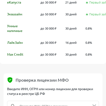
еКапуста
до 30 000 ₽
21 дней
🔥 Первый за
Эквазайм
до 50 000 ₽
30 дней
🔥 Первый за
Умные
до 30 000 ₽
30 дней
0.8%
наличные
ЛайкЗайм
до 30 000 ₽
16 дней
0.8%
Max Credit
до 30 000 ₽
30 дней
0.8%
Проверка лицензии МФО
Введите ИНН, ОГРН или номер лицензии для проверки
статуса в реестре ЦБ РФ
×