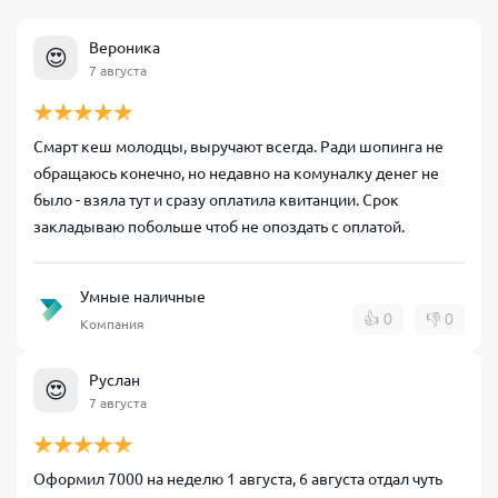
Вероника
😍
7 августа
Смарт кеш молодцы, выручают всегда. Ради шопинга не
обращаюсь конечно, но недавно на комуналку денег не
было - взяла тут и сразу оплатила квитанции. Срок
закладываю побольше чтоб не опоздать с оплатой.
Умные наличные
👍
0
👎
0
Компания
Руслан
😍
7 августа
Оформил 7000 на неделю 1 августа, 6 августа отдал чуть