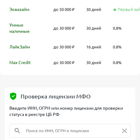
Эквазайм
до 50 000 ₽
30 дней
🔥 Первый за
Умные
до 30 000 ₽
30 дней
0.8%
наличные
ЛайкЗайм
до 30 000 ₽
16 дней
0.8%
Max Credit
до 30 000 ₽
30 дней
0.8%
Проверка лицензии МФО
Введите ИНН, ОГРН или номер лицензии для проверки
статуса в реестре ЦБ РФ
×