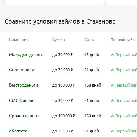
Сравните условия займов в Стаханове
Компания
Сумма
Срок
Первый займ
Молодые деньги
до 30 000 ₽
15 дней
🔥 Первый за
Greenmoney
до 30 000 ₽
21 дней
🔥 Первый за
Быстроденьги
до 100 000 ₽
168 дней
🔥 Первый за
СМС финанс
до 30 000 ₽
21 дней
🔥 Первый за
Срочно деньги
до 100 000 ₽
180 дней
🔥 Первый за
еКапуста
до 30 000 ₽
21 дней
🔥 Первый за