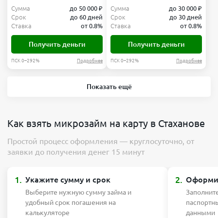
Сумма
до 50 000 ₽
Сумма
до 30 000 ₽
Срок
до 60 дней
Срок
до 30 дней
Ставка
от 0.8%
Ставка
от 0.8%
Получить деньги
Получить деньги
ПСК 0–292%
Подробнее
ПСК 0–292%
Подробнее
Показать ещё
Как взять микрозайм на карту в Стаханове
Простой процесс оформления — круглосуточно, от
заявки до получения денег 15 минут
1.
2.
Укажите сумму и срок
Оформит
Выберите нужную сумму займа и
Заполните
удобный срок погашения на
паспортн
калькуляторе
данными