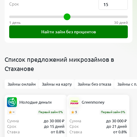
Срок
1 день
30 дней
Найти займ без процентов
Список предложений микрозаймов в
Стаханове
Займы онлайн
Займы на карту
Займы без отказа
Займы с п
Молодые деньги
Greenmoney
–
Первый займ 0%
5
Первый займ 0%
Сумма
до 30 000 ₽
Сумма
до 30 000 ₽
Срок
до 15 дней
Срок
до 21 дней
Ставка
от 0.8%
Ставка
от 0.8%