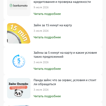
Определите оптимальную сумму и срок исходя из удобного
кредитования и проверка надежности
графика погашения.
9 июля 2026
Ориентируйтесь на разделы с рейтингами и «займ Стаханов
Читать подробнее
отзывы» — это помогает выбрать надёжного кредитора.
Как оформить займ
Займ за 15 минут на карту
3 июля 2026
Нажмите «Оформить», заполните анкету: ФИО, контакты,
Читать подробнее
паспортные данные.
Подтвердите телефон и электронную почту, при
необходимости загрузите фото документа.
Займы за 5 минут на карту и какие условия
Привяжите банковскую карту для зачисления и пройдите
таких предложений
проверку небольшой транзакцией.
3 июля 2026
Подпишите договор кодом из СМС в личном кабинете.
Читать подробнее
Как получить займ
Панда займ: что за сервис, условия и стоит
ли обращаться
Ожидайте решение — обычно это 1–15 минут, сервисы
работают 24/7 в Стаханове.
3 июля 2026
Читать подробнее
После одобрения деньги автоматически зачисляются на
привязанную карту.