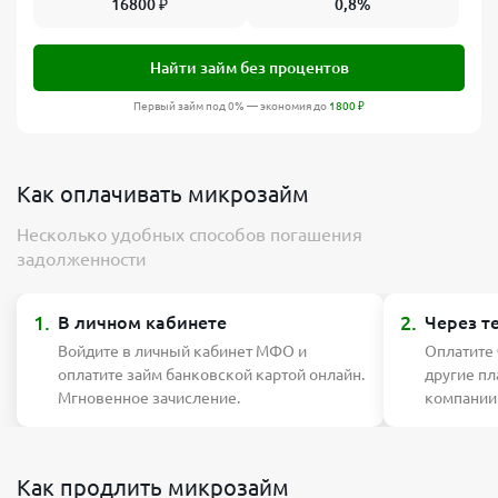
16800
₽
0,8%
Найти займ без процентов
Первый займ под 0% — экономия до
1800
₽
Как оплачивать микрозайм
Несколько удобных способов погашения
задолженности
1.
2.
В личном кабинете
Через т
Войдите в личный кабинет МФО и
Оплатите
оплатите займ банковской картой онлайн.
другие п
Мгновенное зачисление.
компании
Как продлить микрозайм