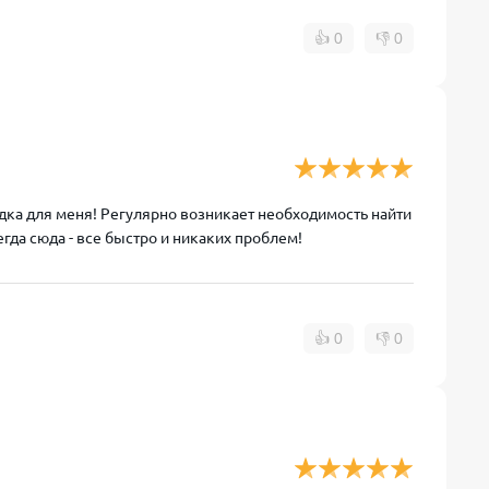
👍
0
👎
0
дка для меня! Регулярно возникает необходимость найти
да сюда - все быстро и никаких проблем!
👍
0
👎
0