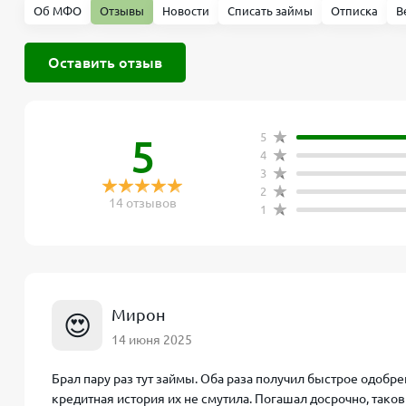
Об МФО
Отзывы
Новости
Списать займы
Отписка
В
Оставить отзыв
5
5
4
3
2
14 отзывов
1
Мирон
😍
14 июня 2025
Брал пару раз тут займы. Оба раза получил быстрое одобр
кредитная история их не смутила. Погашал досрочно, таков