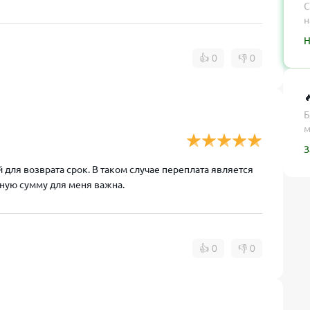
С
н
Н
👍
0
👎
0

Б
м
З
для возврата срок. В таком случае переплата является
ную сумму для меня важна.
👍
0
👎
0