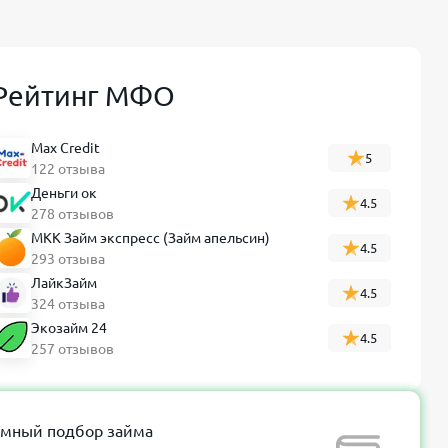
Рейтинг МФО
Max Credit
5
122 отзыва
Деньги ок
4.5
278 отзывов
МКК Займ экспресс (Займ апельсин)
4.5
293 отзыва
ЛайкЗайм
4.5
324 отзыва
Экозайм 24
4.5
257 отзывов
мный подбор займа