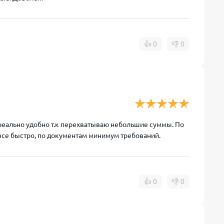
👍
0
👎
0
 реально удобно т.к перехватываю небольшие суммы. По
 все быстро, по документам минимум требований.
👍
0
👎
0