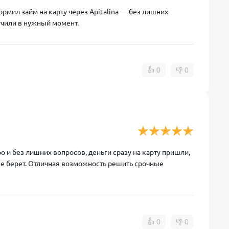
ормил займ на карту через Apitalina — без лишних
учили в нужный момент.
👍
0
👎
0
 и без лишних вопросов, деньги сразу на карту пришли,
ые берет. Отличная возможность решить срочные
👍
0
👎
0