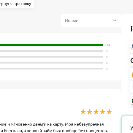
ернуть страховку
14
0
0
0
0
ение и мгновенно деньги на карту. Моя небезупречная
У
 и был план, а первый займ был вообще без процентов.