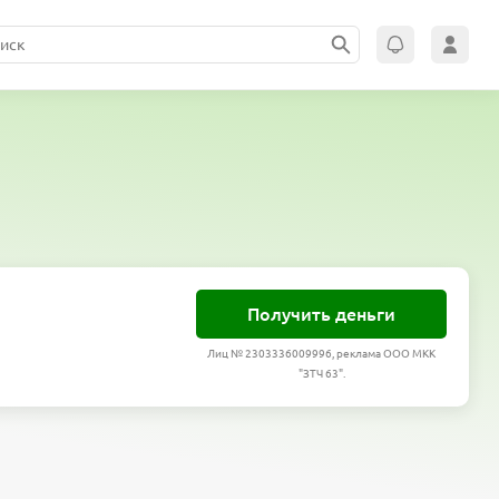
Получить деньги
Лиц № 2303336009996, реклама ООО МКК
"ЗТЧ 63".