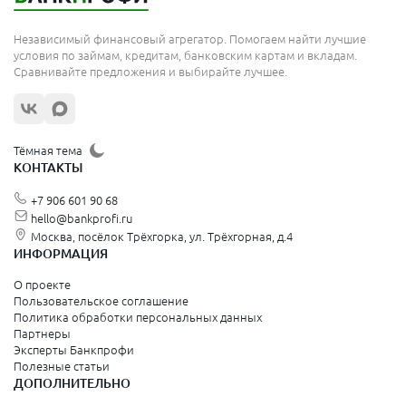
Александровск-Сахалинский
Алексеевка
Алексин
Независимый финансовый агрегатор. Помогаем найти лучшие
Алешки
условия по займам, кредитам, банковским картам и вкладам.
Алзамай
Сравнивайте предложения и выбирайте лучшее.
Алупка
Амурск
Анадырь
Андреаполь
Тёмная тема
Апрелевка
КОНТАКТЫ
Арамиль
Сканируйте qr и получите займ до 7 дней под ноль
Аргун
процентов
+7 906 601 90 68
Ардатов
Арзамас
hello@bankprofi.ru
Кто может получить займ: требования к
Аркадак
Москва, посёлок Трёхгорка, ул. Трёхгорная, д.4
заемщику
Арсеньев
ИНФОРМАЦИЯ
Артемовск
Хотя требования у разных МФО могут отличаться, есть базовые
Асино
О проекте
критерии для тех, кто планирует
взять займ в ЛНР
:
Аша
Пользовательское соглашение
Бабаево
Политика обработки персональных данных
Совершеннолетие
. Обычно от 18 лет (иногда верхняя планка
Бабушкин
Партнеры
65–70 лет).
Багратионовск
Эксперты Банкпрофи
Баксан
Полезные статьи
Действующий паспорт
. Главное – предоставить корректные
Балабаново
ДОПОЛНИТЕЛЬНО
данные для идентификации.
Балей