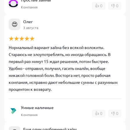
Простые займы
👍
0
👎
0
Компания
Олег
😍
3 августа
Нормальный вариант займа без всякой волокиты.
Стараюсь не злоупотреблять, но иногда обращаюсь. В
первый раз минут 15 ждал решения, потом быстрее.
Удобно - отправил, получил, гасить оналйн, вообще
никакой головной боли. Восторга нет, просто рабочая
компания, исправно дают небольшие суммы с разумным
процентом к возврату.
Умные наличные
👍
0
👎
0
Компания
Еще один одобренный займ