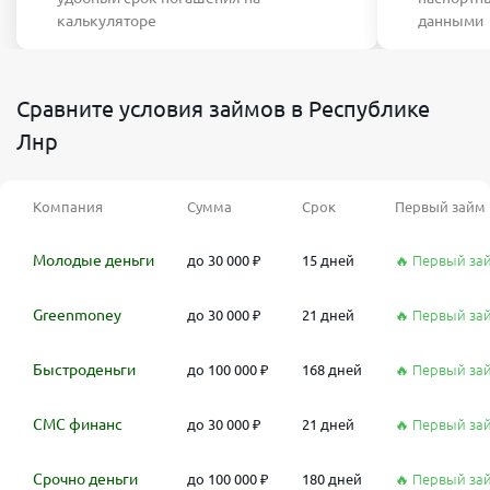
калькуляторе
данными
Сравните условия займов в Республике
Лнр
Компания
Сумма
Срок
Первый займ
Молодые деньги
до 30 000 ₽
15 дней
🔥 Первый за
Greenmoney
до 30 000 ₽
21 дней
🔥 Первый за
Быстроденьги
до 100 000 ₽
168 дней
🔥 Первый за
СМС финанс
до 30 000 ₽
21 дней
🔥 Первый за
Срочно деньги
до 100 000 ₽
180 дней
🔥 Первый за