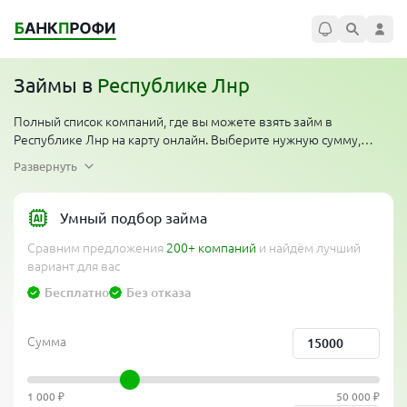
Займы в
Республике Лнр
Полный список компаний, где вы можете взять займ в
Республике Лнр на карту онлайн. Выберите нужную сумму,
сравните условия. Многие организации проводят акции —
Развернуть
первый займ без процентов для новых клиентов. Компании
работают круглосуточно по всему региону, одобряют займ
денег мгновенно, перевод на карту за 5 минут. Сравни банки и
Умный подбор займа
выбери лучшее предложение от официальных компаний без
Сравним предложения
200+ компаний
и найдём лучший
проверки кредитной истории, без отказов и без справок.
вариант для вас
Бесплатно
Без отказа
Сумма
1 000 ₽
50 000 ₽