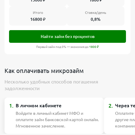
15000
₽
1800
₽
Итого
Ставка/день
16800
₽
0,8%
Найти займ без процентов
Первый займ под 0% — экономия до
1800
₽
Как оплачивать микрозайм
Несколько удобных способов погашения
задолженности
1.
2.
В личном кабинете
Через т
Войдите в личный кабинет МФО и
Оплатите
оплатите займ банковской картой онлайн.
другие п
Мгновенное зачисление.
компании