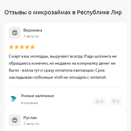
Отзывы о микрозаймах в Республике Лнр
Вероника
😍
7 августа
Смарт кеш молодцы, выручают всегда. Ради шопинга не
обращаюсь конечно, но недавно на комуналку денег не
было - взяла тут и сразу оплатила квитанции. Срок
закладываю побольше чтоб не опоздать с оплатой.
Умные наличные
👍
0
👎
0
Компания
Руслан
😍
7 августа