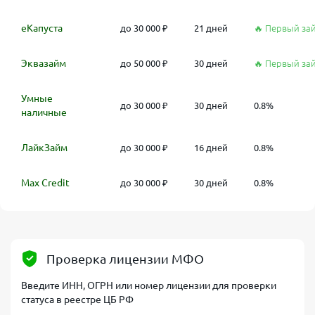
еКапуста
до 30 000 ₽
21 дней
🔥 Первый за
Эквазайм
до 50 000 ₽
30 дней
🔥 Первый за
Умные
до 30 000 ₽
30 дней
0.8%
наличные
ЛайкЗайм
до 30 000 ₽
16 дней
0.8%
Max Credit
до 30 000 ₽
30 дней
0.8%
Проверка лицензии МФО
Введите ИНН, ОГРН или номер лицензии для проверки
статуса в реестре ЦБ РФ