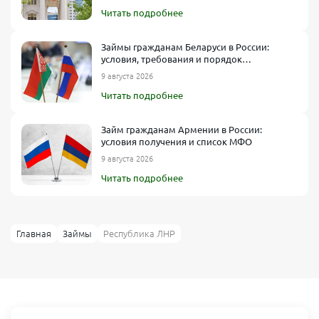
упрощённой системе скоринга, а значит, шанс получить
Читать подробнее
положительный ответ выше, чем в банках.
Основные виды микрофинансовых
Займы гражданам Беларуси в России:
организаций
условия, требования и порядок
оформления
9 августа 2026
Когда речь идёт о микрозаймах, важно понимать разницу между
Читать подробнее
двумя ключевыми типами компаний:
МФК (микрофинансовые компании).
Займ гражданам Армении в России:
Имеют крупный уставный капитал.
условия получения и список МФО
9 августа 2026
Подлежат строгому контролю со стороны регулятора.
Читать подробнее
Чаще предлагают более широкие лимиты и разнообразные
программы кредитования.
МКК (микрокредитные компании).
Главная
Займы
Республика ЛНР
Обычно меньшего масштаба.
Могут работать в определённом регионе, оказывая более
гибкую политику в отношении заёмщиков с невысоким
уровнем дохода или проблемной кредитной историей.