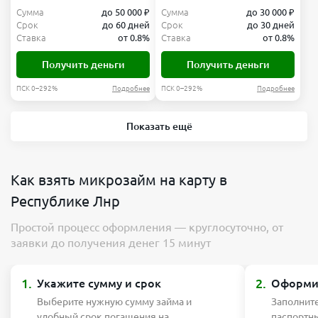
Сумма
до 50 000 ₽
Сумма
до 30 000 ₽
Срок
до 60 дней
Срок
до 30 дней
Ставка
от 0.8%
Ставка
от 0.8%
Получить деньги
Получить деньги
ПСК 0–292%
Подробнее
ПСК 0–292%
Подробнее
Показать ещё
Как взять микрозайм на карту в
Республике Лнр
Простой процесс оформления — круглосуточно, от
заявки до получения денег 15 минут
1.
2.
Укажите сумму и срок
Оформит
Выберите нужную сумму займа и
Заполните
удобный срок погашения на
паспортн