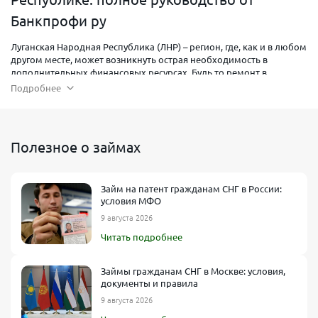
Банкпрофи ру
Луганская Народная Республика (ЛНР) – регион, где, как и в любом
другом месте, может возникнуть острая необходимость в
дополнительных финансовых ресурсах. Будь то ремонт в
квартире, оплата медицинских услуг, покрытие срочных долгов
Подробнее
или запуск собственного малого бизнеса, зачастую деньги нужны
быстро. В подобных ситуациях удобным инструментом
становятся
займы в ЛНР
, позволяющие получить средства на
карту в кратчайшие сроки и без визита в офис. Эксперты
Полезное о займах
финансового сервиса Банкпрофи ру подготовили развернутое
руководство: от выбора микрофинансовой организации (МФО,
МФК или МКК) до пошаговых инструкций по оформлению заявки.
Займ на патент гражданам СНГ в России:
условия МФО
9 августа 2026
Читать подробнее
Займы гражданам СНГ в Москве: условия,
документы и правила
9 августа 2026