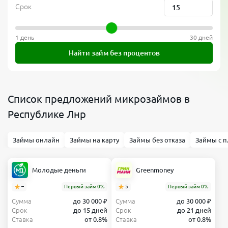
Срок
1 день
30 дней
Найти займ без процентов
Список предложений микрозаймов в
Республике Лнр
Займы онлайн
Займы на карту
Займы без отказа
Займы с п
Молодые деньги
Greenmoney
–
Первый займ 0%
5
Первый займ 0%
Сумма
до 30 000 ₽
Сумма
до 30 000 ₽
Срок
до 15 дней
Срок
до 21 дней
Ставка
от 0.8%
Ставка
от 0.8%