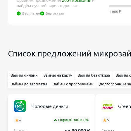
Сравним предложения
200+ компаний
и
найдём лучший вариант для вас
1 000 ₽
Бесплатно
Без отказа
Список предложений микрозай
Займы онлайн
Займы на карту
Займы без отказа
Займы с
Займы до зарплаты
Займы с просрочками
Долгосрочные з
Молодые деньги
Gree
–
🔥 Первый займ 0%
5
до 30 000 ₽
Сумма
Сумма