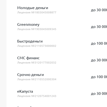
Молодые деньги
до 30 00
Лицензия №1803045008877
Greenmoney
до 30 00
Лицензия №1903045009345
Быстроденьги
до 100 0
Лицензия №2110573000002
СМС финанс
до 30 00
Лицензия №3120177002032
Срочно деньги
до 100 0
Лицензия №2110552000304
еКапуста
до 30 00
Лицензия №2120754001243