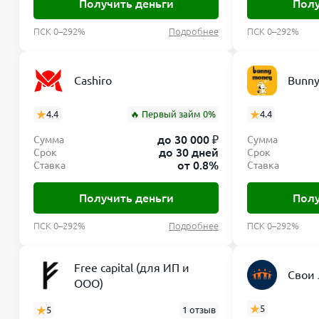
Получить деньги
Полу
ПСК 0–292%
Подробнее
ПСК 0–292%
Cashiro
Bunny
4.4
🔥 Первый займ 0%
4.4
до 30 000 ₽
Сумма
Сумма
до 30 дней
Срок
Срок
от 0.8%
Ставка
Ставка
Получить деньги
Полу
ПСК 0–292%
Подробнее
ПСК 0–292%
Free capital (для ИП и
Свои
ООО)
5
5
1 отзыв