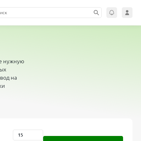
те нужную
вых
вод на
ки