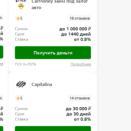
CarMoney займ под залог
авто
%
5
18 отзывов
 ₽
до 1 000 000 ₽
Сумма
ей
до 1440 дней
Срок
8%
от 0.8%
Ставка
Получить деньги
ее
ПСК 0–292%
Подробнее
Capitalina
%
5
14 отзывов
 ₽
до 30 000 ₽
Сумма
ей
до 30 дней
Срок
8%
от 0.8%
Ставка