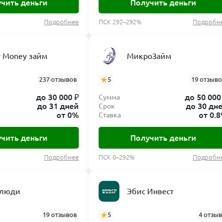
чить деньги
Получить деньги
Подробнее
ПСК 292–292%
Подробн
 Money займ
МикроЗайм
237 отзывов
5
19 отзыв
до 30 000 ₽
до 50 000
Сумма
до 31 дней
до 30 дн
Срок
от 0%
от 0.
Ставка
чить деньги
Получить деньги
Подробнее
ПСК 0–292%
Подробн
 люди
Эбис Инвест
19 отзывов
5
4 отзы