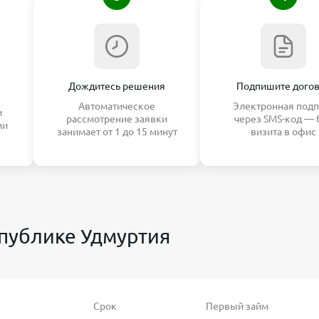
Дождитесь решения
Подпишите дого
Автоматическое
Электронная подп
и
рассмотрение заявки
через SMS-код — 
ми
занимает от 1 до 15 минут
визита в офис
спублике Удмуртия
Срок
Первый займ