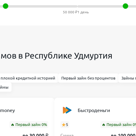
50 000 ₽
1 день
мов в Республике Удмуртия
 плохой кредитной историей
Первый займ без процентов
Займы 
аймы
nmoney
Быстроденьги
🔥 Первый займ 0%
5
🔥 Первый займ 0
до 30 000 ₽
до 100 000
Сумма