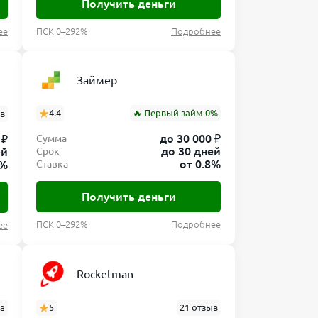
Получить деньги
ее
ПСК 0–292%
Подробнее
Займер
4.4
🔥 Первый займ 0%
ов
до 30 000 ₽
 ₽
Сумма
до 30 дней
ей
Срок
от 0.8%
8%
Ставка
Получить деньги
ПСК 0–292%
Подробнее
ее
Rocketman
ва
5
21 отзыв