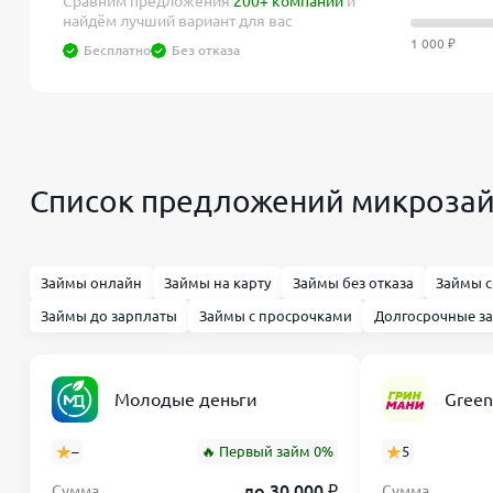
Сравним предложения
200+ компаний
и
найдём лучший вариант для вас
1 000 ₽
Бесплатно
Без отказа
Список предложений микрозай
Займы онлайн
Займы на карту
Займы без отказа
Займы с
Займы до зарплаты
Займы с просрочками
Долгосрочные з
Молодые деньги
Gree
–
🔥 Первый займ 0%
5
до 30 000 ₽
Сумма
Сумма