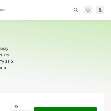
умму,
ентов.
у за 5
ной