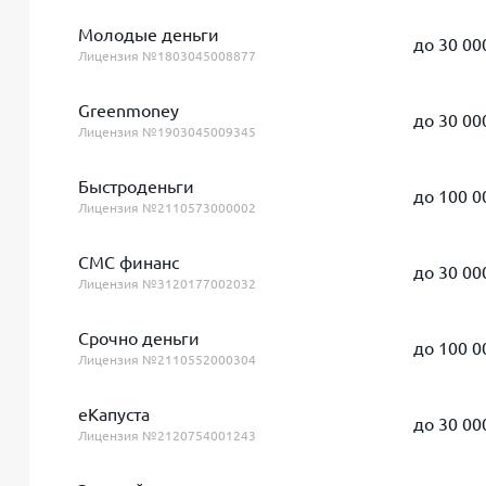
Молодые деньги
до 30 00
Лицензия №1803045008877
Greenmoney
до 30 00
Лицензия №1903045009345
Быстроденьги
до 100 0
Лицензия №2110573000002
СМС финанс
до 30 00
Лицензия №3120177002032
Срочно деньги
до 100 0
Лицензия №2110552000304
еКапуста
до 30 00
Лицензия №2120754001243