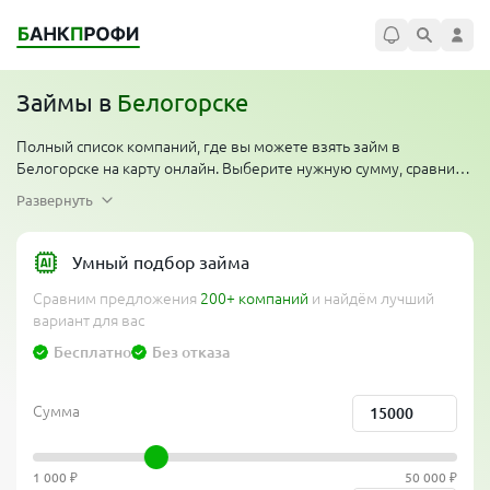
Займы в
Белогорске
Полный список компаний, где вы можете взять займ в
Белогорске на карту онлайн. Выберите нужную сумму, сравните
условия. Многие организации проводят акции — первый займ
Развернуть
без процентов для новых клиентов. Компании работают
круглосуточно по всему региону, одобряют займ денег
мгновенно, перевод на карту за 5 минут. Сравни банки и выбери
Умный подбор займа
лучшее предложение от официальных компаний без проверки
Сравним предложения
200+ компаний
и найдём лучший
кредитной истории, без отказов и без справок.
вариант для вас
Бесплатно
Без отказа
Сумма
1 000 ₽
50 000 ₽