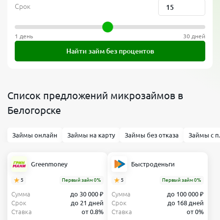
Срок
1 день
30 дней
Найти займ без процентов
Список предложений микрозаймов в
Белогорске
Займы онлайн
Займы на карту
Займы без отказа
Займы с п
Greenmoney
Быстроденьги
5
Первый займ 0%
5
Первый займ 0%
Сумма
до 30 000 ₽
Сумма
до 100 000 ₽
Срок
до 21 дней
Срок
до 168 дней
Ставка
от 0.8%
Ставка
от 0%