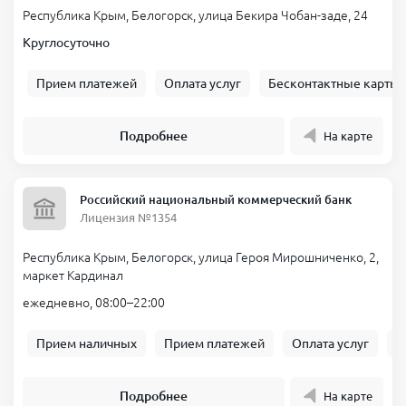
Решение по заявке за 5–15 минут, деньги — сразу на карту.
Республика Крым, Белогорск, улица Бекира Чобан-заде, 24
Минимум документов: паспорт, телефон, карта на ваше имя.
Круглосуточно
Прозрачные условия: без скрытых платежей и навязанных
услуг.
Прием платежей
Оплата услуг
Бесконтактные карты
Работают 24/7 в Белогорске, включая праздники и выходные.
Подробнее
Доступны микрозаймы Белогорск с гибким продлением при
На карте
необходимости.
Как взять займ в Белогорск
Российский национальный коммерческий банк
Лицензия №1354
Определите нужную сумму и срок — ориентируйтесь на
реальный бюджет.
Республика Крым, Белогорск, улица Героя Мирошниченко, 2,
Сравните предложения и прочитайте «займ Белогорск
маркет Кардинал
отзывы» в карточке сервиса.
ежедневно, 08:00–22:00
Уточните итоговую стоимость с учетом срока и возможного
продления.
Прием наличных
Прием платежей
Оплата услуг
Б
Выберите способ получения: на карту, счет, реже — на
кошелек.
Нажмите «Оформить» и заполните короткую анкету.
Подробнее
На карте