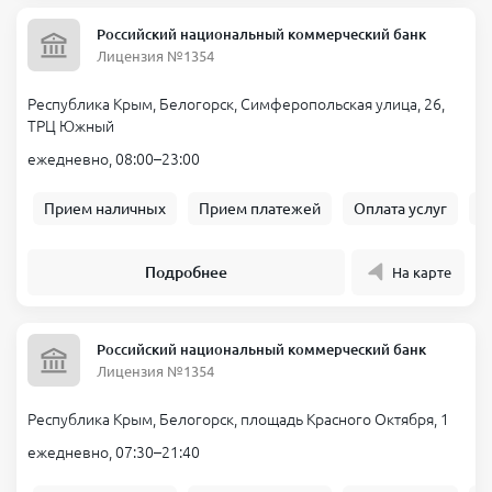
продления договора.
Российский национальный коммерческий банк
Лицензия №1354
Первый займ без процентов — реально!
Республика Крым, Белогорск, Симферопольская улица, 26,
А для новых клиентов многие организации практикуют займы
ТРЦ Южный
без процентов. Это означает, что если вы взяли 5000 рублей и
вернули их через 5–7 дней, переплата составит 0 рублей.
ежедневно, 08:00–23:00
Акция «Первый займ под 0%» действует во всех крупных сетях
микрозаймов, представленных в Белогорске.
Прием наличных
Прием платежей
Оплата услуг
Б
Получите деньги прямо сейчас
Подробнее
На карте
Без очередей, справок и визитов в офис.
Выбирайте удобную сумму, срок и получайте деньги на карту
уже прямо сейчас через пару минут, даже ночью.
Российский национальный коммерческий банк
Лицензия №1354
Материал подготовлен финансовым экспертом сервиса
Банкпрофи ру
Республика Крым, Белогорск, площадь Красного Октября, 1
ежедневно, 07:30–21:40
Сергеева Марина Александровна
Эксперт по микрозаймам и МФО