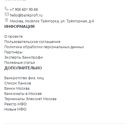
Аксай
+7 906 601 90 68
Алагир
Алатырь
hello@bankprofi.ru
Алдан
Москва, посёлок Трёхгорка, ул. Трёхгорная, д.4
Алейск
ИНФОРМАЦИЯ
Александров
Александровск
О проекте
Александровск
Пользовательское соглашение
Александровск-Сахалинский
Политика обработки персональных данных
Алексеевка
Партнеры
Алексин
Эксперты Банкпрофи
Алешки
Полезные статьи
Алзамай
ДОПОЛНИТЕЛЬНО
Алупка
Амурск
Банкротство физ. лиц
Анадырь
Список банков
Андреаполь
Банки Москва
Апрелевка
Банкоматы в Москве
Арамиль
Терминалы Элекснет Москва
Аргун
Реестр МФО
Ардатов
Новые МФО
Арзамас
Аркадак
Арсеньев
Артемовск