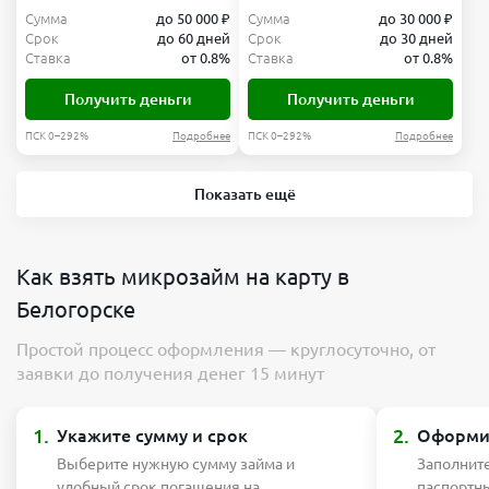
Сумма
до 50 000 ₽
Сумма
до 30 000 ₽
Срок
до 60 дней
Срок
до 30 дней
Ставка
от 0.8%
Ставка
от 0.8%
Получить деньги
Получить деньги
ПСК 0–292%
Подробнее
ПСК 0–292%
Подробнее
Показать ещё
Как взять микрозайм на карту в
Белогорске
Простой процесс оформления — круглосуточно, от
заявки до получения денег 15 минут
1.
2.
Укажите сумму и срок
Оформит
Выберите нужную сумму займа и
Заполните
удобный срок погашения на
паспортн