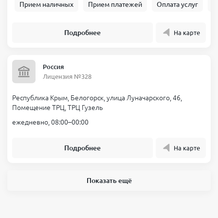
Прием наличных
Прием платежей
Оплата услуг
Б
Посмотреть все публикации
Список предложений актуален на
06.08.2026
. Все компании
Подробнее
На карте
работают по лицензии ЦБ РФ. Внимательно читайте условия
договора, рассчитывайте свою финансовую нагрузку и
учитывайте риски. Можете проверить компанию в
реестре ЦБ
РФ
.
Россия
Лицензия №328
Республика Крым, Белогорск, улица Луначарского, 46,
Помещение ТРЦ, ТРЦ Гузель
ежедневно, 08:00–00:00
Подробнее
На карте
Показать ещё