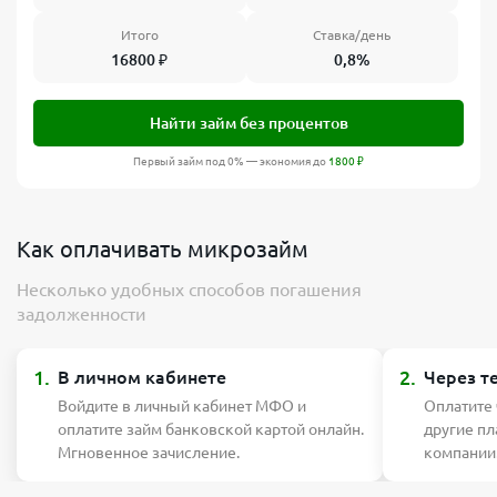
Итого
Ставка/день
16800
₽
0,8%
Найти займ без процентов
Первый займ под 0% — экономия до
1800
₽
Как оплачивать микрозайм
Несколько удобных способов погашения
задолженности
1.
2.
В личном кабинете
Через т
Войдите в личный кабинет МФО и
Оплатите
оплатите займ банковской картой онлайн.
другие п
Мгновенное зачисление.
компании