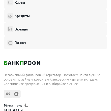
Джанкой
Карты
Евпатория
Инкерман
Керчь
Кредиты
Красноперекопск
Республика Крым
Саки
Вклады
Севастополь
Симферополь
Старый Крым
Бизнес
Судак
Феодосия
Щелкино
Ялта
Микрозаймы в других городах России
Независимый финансовый агрегатор. Помогаем найти лучшие
условия по займам, кредитам, банковским картам и вкладам.
Абаза
Сравнивайте предложения и выбирайте лучшее.
Абинск
Авдеевка
Агидель
Агрыз
Тёмная тема
Адыгейск
КОНТАКТЫ
Ак-Довурак