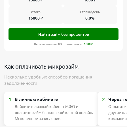
15000
₽
1800
₽
Итого
Ставка/день
16800
₽
0,8%
Найти займ без процентов
Первый займ под 0% — экономия до
1800
₽
Как оплачивать микрозайм
Несколько удобных способов погашения
задолженности
1.
2.
В личном кабинете
Через т
Войдите в личный кабинет МФО и
Оплатите
оплатите займ банковской картой онлайн.
другие п
Мгновенное зачисление.
компании