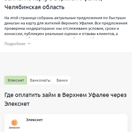
Челябинская область
На этой странице собраны актуальные предложения по быстрым
деньгам на карту для жителей Верхнего Уфалея. Все предложения
проверены модераторами: мы отслеживаем условия, сроки и
комиссии, публикуем реальные оценки и отзывы клиентов, а
партнеры работают круглосуточно в Верхнем Уфалее — подать
Подробнее
заявку можно в любое время, без визита в офис.
Если нужен срочный займ на карту Верхний Уфалей, вы найдете
варианты с моментальным решением и переводом на
банковскую карту. Подойдут как займы онлайн Верхний Уфалей
для повседневных расходов, так и микрозаймы Верхний Уфалей
на короткий срок. Среди подборки есть предложения для
клиентов с разной кредитной историей, лояльные требования и
Элекснет
Банкоматы
Банки
прозрачные тарифы.
Как взять займ в Верхний Уфалей
Где оплатить займ в Верхнем Уфалее через
Элекснет
Определите нужную сумму и срок — ориентируйтесь на
реальную способность вернуть долг вовремя.
Сравните условия: ставку, итоговую переплату, возможные
Элекснет
пролонгации и способ погашения.