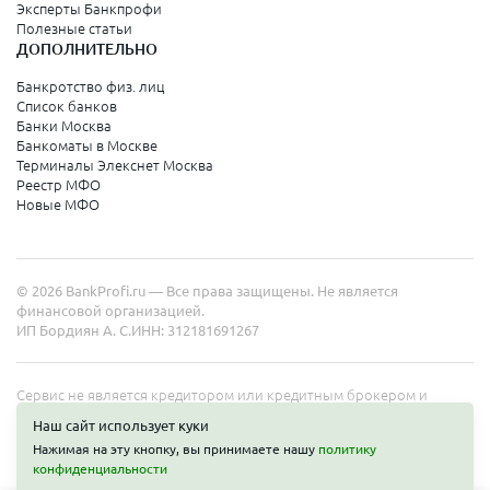
Аксай
Эксперты Банкпрофи
Алагир
Полезные статьи
Алатырь
ДОПОЛНИТЕЛЬНО
Алдан
Алейск
Банкротство физ. лиц
Александров
Список банков
Александровск
Банки Москва
Александровск
Банкоматы в Москве
Александровск-Сахалинский
Терминалы Элекснет Москва
Алексеевка
Реестр МФО
Алексин
Новые МФО
Алешки
Алзамай
Алупка
Амурск
© 2026 BankProfi.ru — Все права защищены. Не является
Анадырь
финансовой организацией.
Андреаполь
ИП Бордиян А. С.
ИНН: 312181691267
Апрелевка
Арамиль
Аргун
Сервис не является кредитором или кредитным брокером и
Ардатов
работает в интересах представленных организаций. Информация
Арзамас
Наш сайт использует куки
на сайте не является публичной офертой. Полные условия услуг
Аркадак
Нажимая на эту кнопку, вы принимаете нашу
политику
уточняйте на сайте организаций.
Арсеньев
конфиденциальности
Артемовск