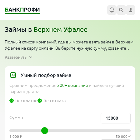
Займы в
Верхнем Уфалее
Полный список компаний, где вы можете взять займ в Верхнем
Уфалее на карту онлайн. Выберите нужную сумму, сравните
условия. Многие организации проводят акции — первый займ
Развернуть
без процентов для новых клиентов. Компании работают
круглосуточно по всему региону, одобряют займ денег
мгновенно, перевод на карту за 5 минут. Сравни банки и выбери
Умный подбор займа
лучшее предложение от официальных компаний без проверки
Сравним предложения
200+ компаний
и найдём лучший
кредитной истории, без отказов и без справок.
вариант для вас
Бесплатно
Без отказа
Сумма
1 000 ₽
50 000 ₽