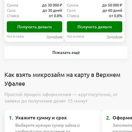
Сумма
до 30 000 ₽
Сумма
до 50 000 ₽
Срок
до 30 дней
Срок
до 60 дней
Ставка
от 0.8%
Ставка
от 0.8%
Получить деньги
Получить деньги
ПСК 0–292%
Подробнее
ПСК 0–292%
Подробнее
Показать ещё
Как взять микрозайм на карту в Верхнем
Уфалее
Простой процесс оформления — круглосуточно, от
заявки до получения денег 15 минут
1.
2.
Укажите сумму и срок
Оформит
Выберите нужную сумму займа и
Заполните
удобный срок погашения на
паспортн