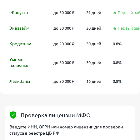
еКапуста
до 30 000 ₽
21 дней
🔥 Первый за
Эквазайм
до 50 000 ₽
30 дней
🔥 Первый за
Кредитнау
до 20 000 ₽
30 дней
0.8%
Умные
до 30 000 ₽
30 дней
0.8%
наличные
ЛайкЗайм
до 30 000 ₽
16 дней
0.8%
Проверка лицензии МФО
Введите ИНН, ОГРН или номер лицензии для проверки
статуса в реестре ЦБ РФ