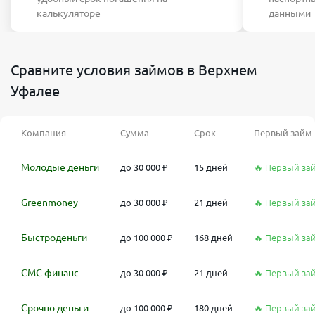
калькуляторе
данными
Сравните условия займов в Верхнем
Уфалее
Компания
Сумма
Срок
Первый займ
Молодые деньги
до 30 000 ₽
15 дней
🔥 Первый за
Greenmoney
до 30 000 ₽
21 дней
🔥 Первый за
Быстроденьги
до 100 000 ₽
168 дней
🔥 Первый за
СМС финанс
до 30 000 ₽
21 дней
🔥 Первый за
Срочно деньги
до 100 000 ₽
180 дней
🔥 Первый за