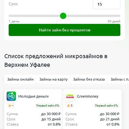
Срок
1 день
30 дней
Найти займ без процентов
Список предложений микрозаймов в
Верхнем Уфалее
Займы онлайн
Займы на карту
Займы без отказа
Займы с п
Молодые деньги
Greenmoney
–
Первый займ 0%
5
Первый займ 0%
Сумма
до 30 000 ₽
Сумма
до 30 000 ₽
Срок
до 15 дней
Срок
до 21 дней
Ставка
от 0.8%
Ставка
от 0.8%