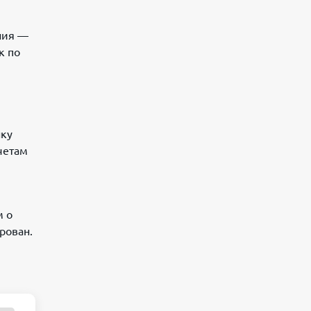
ния —
к по
нку
четам
м о
рован.