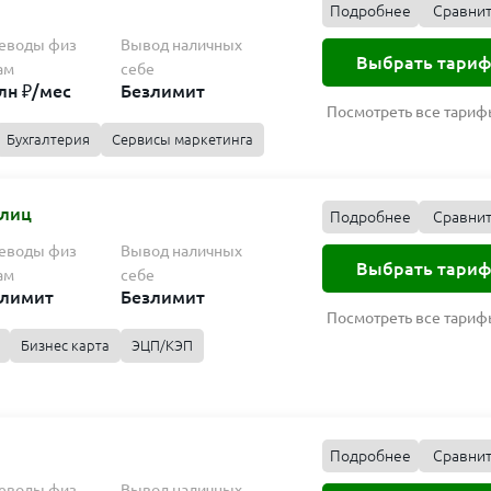
Подробнее
Сравни
еводы физ
Вывод наличных
Выбрать тариф
ам
себе
лн ₽/мес
Безлимит
Посмотреть все тариф
Бухгалтерия
Сервисы маркетинга
Подробнее
Сравнить
 лиц
Подробнее
Сравни
физ лицам
Вывод наличных себе
Выбрать тариф
мес
Безлимит
еводы физ
Вывод наличных
Выбрать тариф
ам
себе
злимит
Безлимит
Подробнее
Сравнить
Посмотреть все тариф
Бизнес карта
ЭЦП/КЭП
физ лицам
Вывод наличных себе
Выбрать тариф
мес
Безлимит
Подробнее
Сравнить
Подробнее
Сравнить
Подробнее
Сравни
физ лицам
Вывод наличных себе
физ лицам
Вывод наличных себе
Выбрать тариф
т
Безлимит
еводы физ
Вывод наличных