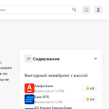
Содержание
,
Что будет, если ИП не платит налоги:
зможен
реальные последствия
е по
Выгодный эквайринг с кассой
вы не
Видеообзор о последствиях неуплаты
налогов
Альфа-Банк
4.8
Комиссия от 1,79%
Как развивается взыскание
Банк ВТБ
4.9
задолженности: пошагово
Комиссия от 1,3%
Этап 1. Просрочка и начисление
АО Кредит Европа Банк