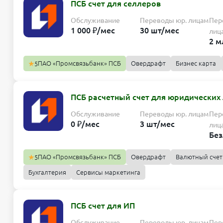
ПСБ счет для селлеров
Обслуживание
Переводы юр. лицам
Пер
1 000 ₽/мес
30 шт/мес
лиц
2 м
ПАО «Промсвязьбанк» ПСБ
Овердрафт
Бизнес карта
5
Старт
ПСБ расчетный счет для юридических
Обслуживание
Переводы юр. лицам
Переводы 
1 000 ₽/мес
30 шт/мес
2 млн ₽/
Обслуживание
Переводы юр. лицам
Пер
0 ₽/мес
3 шт/мес
лиц
Бе
Рост
ПАО «Промсвязьбанк» ПСБ
Овердрафт
Валютный счет
5
Обслуживание
Переводы юр. лицам
Переводы 
3 000 ₽/мес
100 шт/мес
8 млн ₽/
Бухгалтерия
Сервисы маркетинга
Старт
Профи
ПСБ счет для ИП
Обслуживание
Переводы юр. лицам
Переводы 
Обслуживание
Переводы юр. лицам
Переводы 
0 ₽/мес
3 шт/мес
Безлими
Обслуживание
Переводы юр. лицам
Пер