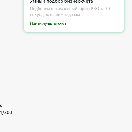
Умный подбор бизнес-счёта
Подберём оптимальный тариф РКО за 30
секунд по вашим задачам
Найти лучший счёт
к
 1/300