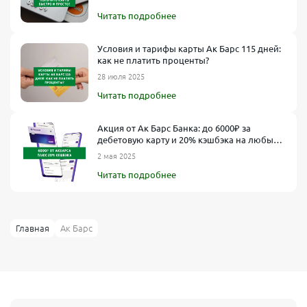
Барс Банка и станьте частью успешной и стабильной финансовой
экосистемы!
Читать подробнее
Условия и тарифы карты Ак Барс 115 дней:
как не платить проценты?
28 июля 2025
Читать подробнее
Акция от Ак Барс Банка: до 6000₽ за
дебетовую карту и 20% кэшбэка на любые
покупки
2 мая 2025
Читать подробнее
Главная
Ак Барс