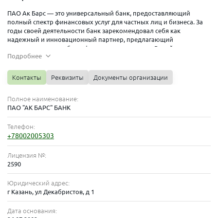
ПАО Ак Барс — это универсальный банк, предоставляющий
полный спектр финансовых услуг для частных лиц и бизнеса. За
годы своей деятельности банк зарекомендовал себя как
надежный и инновационный партнер, предлагающий
современные и удобные финансовые решения. В этой статье мы
Подробнее
расскажем о преимуществах Ак Барс Банка, его уникальных
предложениях и почему стоит выбрать именно его для решения
ваших финансовых задач.
Контакты
Реквизиты
Документы организации
Преимущества Ак Барс Банка
Полное наименование:
1. Надежность и Признание
ПАО "АК БАРС" БАНК
Ак Барс Банк является членом множества уважаемых ассоциаций
Телефон:
и организаций, что подчеркивает его статус и надежность:
+78002005303
Член Союза «Торгово-промышленная палата Республики
Лицензия №:
Татарстан»
2590
Член Ассоциации «Россия»
Юридический адрес:
Член саморегулируемой организации «Национальная
г Казань, ул Декабристов, д 1
ассоциация участников фондового рынка» (СРО «НАУФОР»)
Дата основания:
Член Ассоциации участников рынка платежных услуг