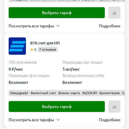
Выбрать тариф
Посмотреть все тарифы
Подробнее
Простой
Обслуживание
Переводы
ВТБ счет для ИП
юр.
490 ₽/
5
7 отзывов
лицам
мес
Безлимит
Обслуживание
Переводы юр. лицам
Переводы
Вывод
0 ₽/мес
5 шт/мес
физ
наличных
Переводы физ лицам
Вывод наличных себе
лицам
себе
Безлимит
Безлимит
1 млн
150
₽/мес
000 ₽/
Овердрафт
Валютный счет
Бизнес карта
ЭЦП/КЭП
Бухгалтерия
Сер
мес
Выбрать тариф
Выбрать
тариф
Посмотреть все тарифы
Подробнее
На старте