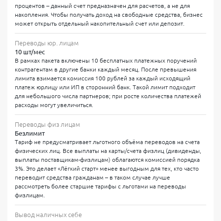
процентов – данный счет предназначен для расчетов, а не для
накопления. Чтобы получать доход на свободные средства, бизнес
может открыть отдельный накопительный счет или депозит.
Переводы юр. лицам
10 шт/мес
В рамках пакета включены 10 бесплатных платежных поручений
контрагентам в другие банки каждый месяц. После превышения
лимита взимается комиссия 100 рублей за каждый исходящий
платеж юрлицу или ИП в сторонний банк. Такой лимит подходит
для небольшого числа партнеров; при росте количества платежей
расходы могут увеличиться.
Переводы физ лицам
Безлимит
Тариф не предусматривает льготного объёма переводов на счета
физических лиц. Все выплаты на карты/счета физлиц (дивиденды,
выплаты поставщикам-физлицам) облагаются комиссией порядка
3%. Это делает «Лёгкий старт» менее выгодным для тех, кто часто
переводит средства гражданам – в таком случае лучше
рассмотреть более старшие тарифы с льготами на переводы
физлицам.
Вывод наличных себе