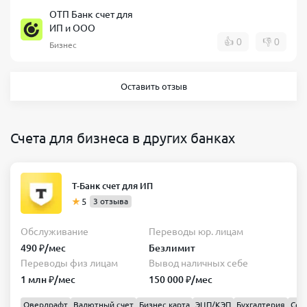
ОТП Банк счет для
ИП и ООО
👍
0
👎
0
Бизнес
Оставить отзыв
Счета для бизнеса в других банках
Т-Банк счет для ИП
5
3 отзыва
Обслуживание
Переводы юр. лицам
490 ₽/мес
Безлимит
Переводы физ лицам
Вывод наличных себе
1 млн ₽/мес
150 000 ₽/мес
Овердрафт
Валютный счет
Бизнес карта
ЭЦП/КЭП
Бухгалтерия
Сер