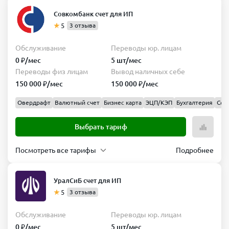
Обслуживание
Переводы
Совкомбанк счет для ИП
юр.
0 ₽/
5
3 отзыва
Продвинутый
лицам
мес
5 шт/
Обслуживание
Переводы
Обслуживание
Переводы юр. лицам
мес
юр.
1 990
0 ₽/мес
5 шт/мес
Переводы
Вывод
лицам
₽/мес
Переводы физ лицам
Вывод наличных себе
физ
наличных
Безлимит
150 000 ₽/мес
150 000 ₽/мес
лицам
себе
Переводы
Вывод
Безлимит
Безлимит
Овердрафт
Валютный счет
Бизнес карта
ЭЦП/КЭП
Бухгалтерия
Сер
физ
наличных
лицам
себе
Выбрать
Выбрать тариф
2 млн
300
тариф
₽/мес
000 ₽/
мес
Посмотреть все тарифы
Подробнее
Ноль на старте
Выбрать
Обслуживание
Переводы
УралСиБ счет для ИП
тариф
Простой
юр.
0 ₽/
5
3 отзыва
процент
лицам
мес
5 шт/
Обслуживание
Переводы
Обслуживание
Переводы юр. лицам
мес
юр.
0 ₽/
0 ₽/мес
5 шт/мес