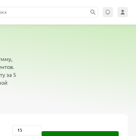
умму,
ентов.
у за 5
ной