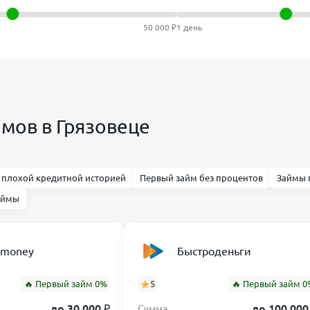
50 000 ₽
1 день
мов в Грязовеце
 плохой кредитной историей
Первый займ без процентов
Займы 
аймы
nmoney
Быстроденьги
🔥 Первый займ 0%
5
🔥 Первый займ 0
до 30 000 ₽
до 100 000
Сумма