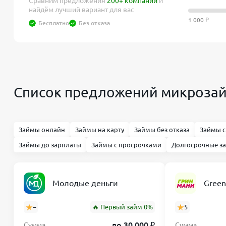
Сравним предложения
200+ компаний
и
найдём лучший вариант для вас
1 000 ₽
Бесплатно
Без отказа
Список предложений микрозай
Займы онлайн
Займы на карту
Займы без отказа
Займы с
Займы до зарплаты
Займы с просрочками
Долгосрочные з
Молодые деньги
Gree
–
🔥 Первый займ 0%
5
до 30 000 ₽
Сумма
Сумма