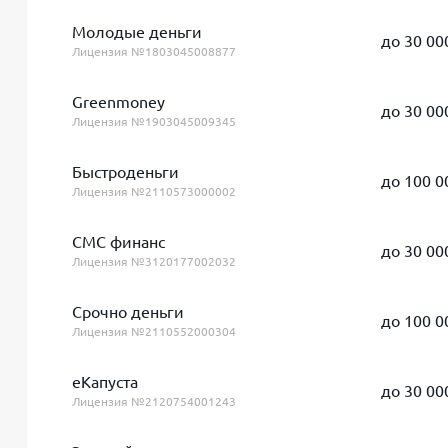
Молодые деньги
до 30 00
Лицензия №1803045008877
Greenmoney
до 30 00
Лицензия №1903045009345
Быстроденьги
до 100 0
Лицензия №2110573000002
СМС финанс
до 30 00
Лицензия №3120177002032
Срочно деньги
до 100 0
Лицензия №2110552000304
еКапуста
до 30 00
Лицензия №2120754001243