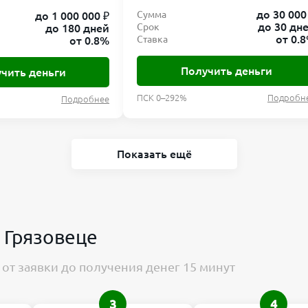
до 30 000
Сумма
до 1 000 000 ₽
до 30 дн
Срок
до 180 дней
от 0.
Ставка
от 0.8%
Получить деньги
чить деньги
ПСК 0–292%
Подробн
Подробнее
Показать ещё
в Грязовеце
от заявки до получения денег 15 минут
3
4