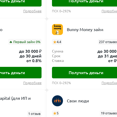
чить деньги
Получить деньги
Подробнее
ПСК 0–292%
Подробн
ro
Bunny Money займ
🔥 Первый займ 0%
4.4
237 отзыв
до 30 000 ₽
до 30 000
Сумма
до 30 дней
до 31 дн
Срок
от 0.8%
от 
Ставка
чить деньги
Получить деньги
Подробнее
ПСК 0–292%
Подробн
capital (для ИП и
Свои люди
5
19 отзыв
1 отзыв