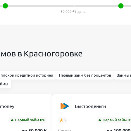
50 000 ₽
1 день
мов в Красногоровке
 плохой кредитной историей
Первый займ без процентов
Займы 
аймы
nmoney
Быстроденьги
🔥 Первый займ 0%
5
🔥 Первый займ 0
до 30 000 ₽
до 100 000
Сумма