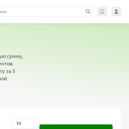
ую сумму,
ентов.
у за 5
ной