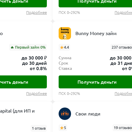
чить деньги
Получить деньги
Подробнее
ПСК 0–292%
Подробн
ro
Bunny Money займ
🔥 Первый займ 0%
4.4
237 отзыв
до 30 000 ₽
до 30 000
Сумма
до 30 дней
до 31 дн
Срок
от 0.8%
от 
Ставка
чить деньги
Получить деньги
Подробнее
ПСК 0–292%
Подробн
capital (для ИП и
Свои люди
5
19 отзыв
1 отзыв