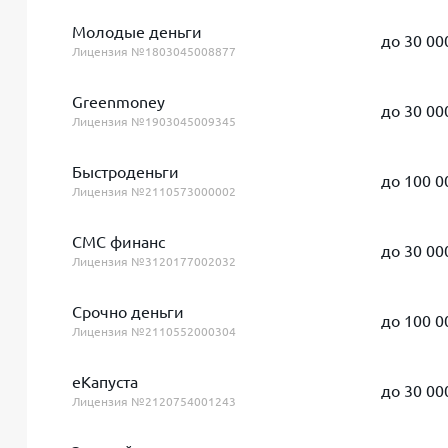
Молодые деньги
до 30 00
Лицензия №1803045008877
Greenmoney
до 30 00
Лицензия №1903045009345
Быстроденьги
до 100 0
Лицензия №2110573000002
СМС финанс
до 30 00
Лицензия №3120177002032
Срочно деньги
до 100 0
Лицензия №2110552000304
еКапуста
до 30 00
Лицензия №2120754001243