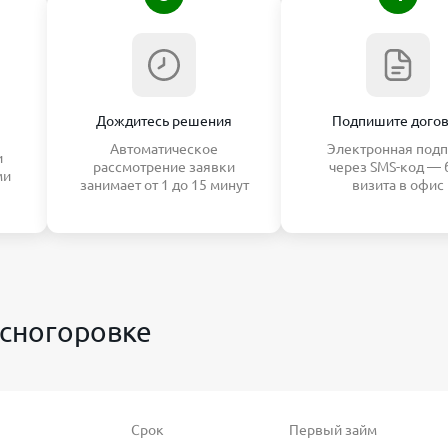
Дождитесь решения
Подпишите дого
Автоматическое
Электронная подп
и
рассмотрение заявки
через SMS-код — 
ми
занимает от 1 до 15 минут
визита в офис
асногоровке
Срок
Первый займ