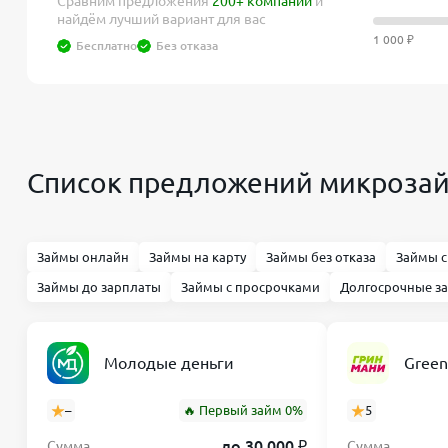
Сравним предложения
200+ компаний
и
найдём лучший вариант для вас
1 000 ₽
Бесплатно
Без отказа
Список предложений микрозай
Займы онлайн
Займы на карту
Займы без отказа
Займы с
Займы до зарплаты
Займы с просрочками
Долгосрочные з
Молодые деньги
Gree
–
🔥 Первый займ 0%
5
до 30 000 ₽
Сумма
Сумма