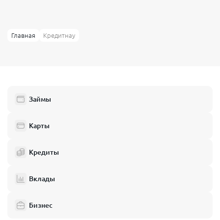
Госуслуги
Требования к заемщику
Главная
Кредитнау
МФО ООО МКК Кредитнау выдвигает стандартные для рынка
требования, направленные на подтверждение личности и
платежеспособности.
Возраст: От 18 лет (полная дееспособность).
Гражданство: Российская Федерация.
Займы
Регистрация: Постоянная прописка на территории РФ.
Карты
Документы: Паспорт гражданина РФ. Справки 2-НДФЛ или
копии трудовой книжки не требуются.
Кредиты
Кредитная история: Компания рассматривает заявки от
клиентов с разной кредитной историей, однако наличие
активных судебных приставов или банкротства может
Вклады
повлиять на решение.
Кредитнау что это за организация в плане лояльности? Это МФО,
Бизнес
которая использует скоринговые модели оценки, учитывая не
только КИ, но и поведенческие факторы, что повышает шансы на