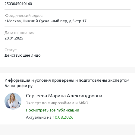
2503045010140
Проверка лицензии МФО
Юридический адрес:
Введите ИНН, ОГРН или номер лицензии для проверки
г Москва, Нижний Сусальный пер, д 5 стр 17
статуса в реестре ЦБ РФ
×
Дата основания:
20.01.2025
Статус:
Проверить
Действующее лицо
Официальная информация о компании
Информация и условия проверены и подготовлены экспертом
Банкпрофи ру
Для безопасности заемщика важно понимать, с кем заключается
Сергеева Марина Александровна
договор. МФО ООО МКК «Кредитнау» — это микрокредитная
Эксперт по микрозаймам и МФО
компания, действующая в правовом поле Российской Федерации.
Посмотреть все публикации
Полное наименование: Общество с ограниченной
ответственностью Микрокредитная компания «Кредитнау».
Актуально на
10.08.2026
Бренд: Creditnow (creditnow ru).