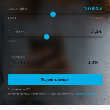
10 000
₽
Сумма займа
1 000 ₽
20 000 ₽
15
дн.
Срок (дней)
5 дней
30 дней
К возврату
Ставка
11 200
₽
0.8
%
Получить деньги
Одобрение до 98%
Это предварительный расчет, точные данные смотрите на
сайте компании