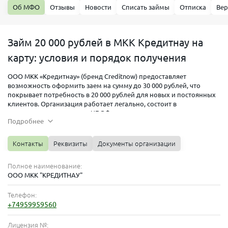
Об МФО
Отзывы
Новости
Списать займы
Отписка
Вер
Займ 20 000 рублей в МКК Кредитнау на
карту: условия и порядок получения
ООО МКК «Кредитнау» (бренд Creditnow) предоставляет
возможность оформить заем на сумму до 30 000 рублей, что
покрывает потребность в 20 000 рублей для новых и постоянных
клиентов. Организация работает легально, состоит в
государственном реестре ЦБ РФ и специализируется на выдаче
Подробнее
краткосрочных займов на банковские карты. Материал будет
полезен тем, кто сравнивает условия микрофинансовых
организаций и ищет надежного кредитора для решения срочных
Контакты
Реквизиты
Документы организации
финансовых вопросов.
Полное наименование:
Совет эксперта Банкпрофи.ру:
Перед подачей заявки всегда
ООО МКК "КРЕДИТНАУ"
проверяйте статус компании. Легальная МКК Кредитнау
обязана иметь действующую запись в реестре Банка
Телефон:
России. Это ваша главная защита от мошенников.
+74959959560
Лицензия №: