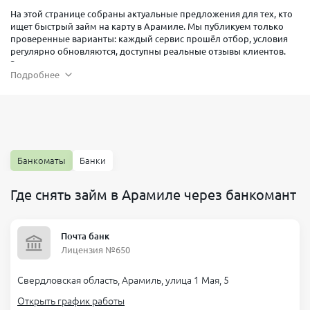
На этой странице собраны актуальные предложения для тех, кто
ищет быстрый займ на карту в Арамиле. Мы публикуем только
проверенные варианты: каждый сервис прошёл отбор, условия
регулярно обновляются, доступны реальные отзывы клиентов.
Заявки принимаются круглосуточно, поэтому получить деньги
Подробнее
можно в любое время суток — даже в выходные. Решение
приходит за несколько минут, а перевод зачисляется на карту
любого банка, выпущенную в Арамиле или в Свердловской
области.
Если вам нужны займы в Арамиль на прозрачных условиях,
изучайте параметры ставок, сроков и лимитов. На странице
представлены займы онлайн Арамиль и микрозаймы Арамиль —
Банкоматы
Банки
от коротких сумм «до зарплаты» до более длительных программ
с поэтапным погашением. Для новых клиентов часто действуют
Где снять займ в Арамиле через банкомант
акции, а при повторном обращении лимит растёт, а процесс
оформления становится ещё быстрее.
Как взять займ в Арамиль
Почта банк
Лицензия №650
Выберите подходящее предложение: сумма, срок, ставка,
требования к заемщику.
Свердловская область, Арамиль, улица 1 Мая, 5
Проверьте доступность перевода на вашу карту и способы
идентификации.
Открыть график работы