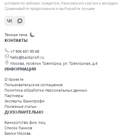
условия по займам, кредитам, банковским картам и вкладам.
Микрозаймы в других городах России
Сравнивайте предложения и выбирайте лучшее.
Абаза
Абинск
Авдеевка
Тёмная тема
Агидель
КОНТАКТЫ
Агрыз
Адыгейск
+7 906 601 90 68
Ак-Довурак
Аксай
hello@bankprofi.ru
Алагир
Москва, посёлок Трёхгорка, ул. Трёхгорная, д.4
Алатырь
ИНФОРМАЦИЯ
Алдан
Алейск
О проекте
Александров
Пользовательское соглашение
Александровск
Политика обработки персональных данных
Александровск
Партнеры
Александровск-Сахалинский
Эксперты Банкпрофи
Алексеевка
Полезные статьи
Алексин
ДОПОЛНИТЕЛЬНО
Алешки
Алзамай
Банкротство физ. лиц
Алупка
Список банков
Амурск
Банки Москва