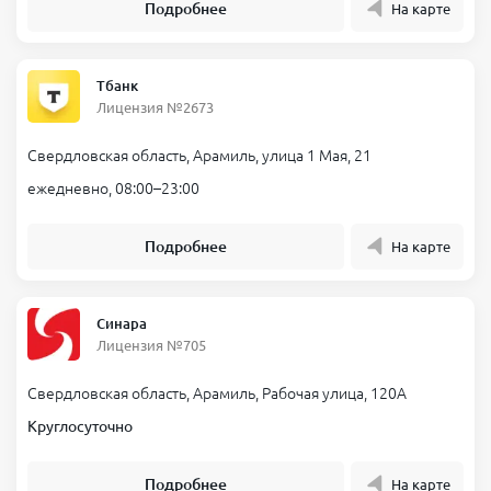
Подробнее
На карте
Выбирайте удобную сумму, срок и получайте деньги на карту
уже прямо сейчас через пару минут, даже ночью.
Тбанк
Лицензия №2673
Материал подготовлен финансовым экспертом сервиса
Банкпрофи ру
Свердловская область, Арамиль, улица 1 Мая, 21
Сергеева Марина Александровна
ежедневно, 08:00–23:00
Эксперт по микрозаймам и МФО
Посмотреть все публикации
Подробнее
На карте
Список предложений актуален на
06.08.2026
. Все компании
работают по лицензии ЦБ РФ. Внимательно читайте условия
договора, рассчитывайте свою финансовую нагрузку и
учитывайте риски. Можете проверить компанию в
реестре ЦБ
Синара
РФ
.
Лицензия №705
Свердловская область, Арамиль, Рабочая улица, 120А
Круглосуточно
Подробнее
На карте