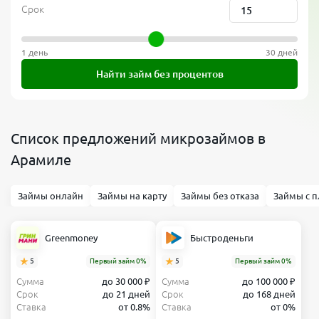
Срок
1 день
30 дней
Найти займ без процентов
Список предложений микрозаймов в
Арамиле
Займы онлайн
Займы на карту
Займы без отказа
Займы с п
Greenmoney
Быстроденьги
5
Первый займ 0%
5
Первый займ 0%
Сумма
до 30 000 ₽
Сумма
до 100 000 ₽
Срок
до 21 дней
Срок
до 168 дней
Ставка
от 0.8%
Ставка
от 0%