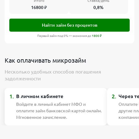
Итого
Ставка/день
16800
₽
0,8%
Найти займ без процентов
Первый займ под 0% — экономия до
1800
₽
Как оплачивать микрозайм
Несколько удобных способов погашения
задолженности
1.
2.
В личном кабинете
Через т
Войдите в личный кабинет МФО и
Оплатите
оплатите займ банковской картой онлайн.
другие п
Мгновенное зачисление.
компании