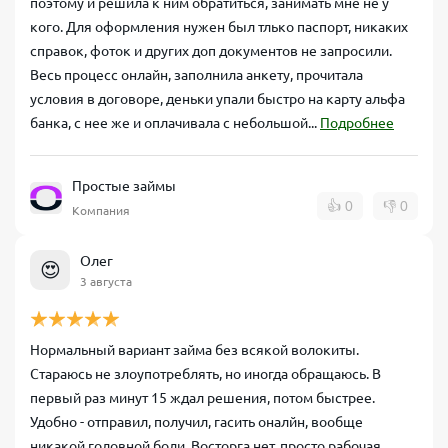
поэтому и решила к ним обратиться, занимать мне не у
кого. Для оформления нужен был тлько паспорт, никаких
справок, фоток и других доп документов не запросили.
Весь процесс онлайн, заполнила анкету, прочитала
условия в договоре, деньки упали быстро на карту альфа
банка, с нее же и оплачивала с небольшой...
Подробнее
Простые займы
👍
0
👎
0
Компания
Олег
😍
3 августа
Нормальный вариант займа без всякой волокиты.
Стараюсь не злоупотреблять, но иногда обращаюсь. В
первый раз минут 15 ждал решения, потом быстрее.
Удобно - отправил, получил, гасить оналйн, вообще
никакой головной боли. Восторга нет, просто рабочая