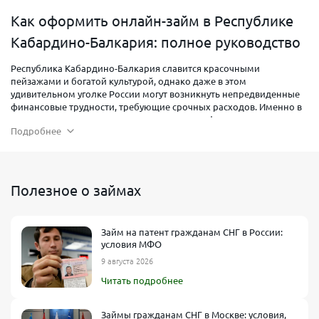
Как оформить онлайн-займ в Республике
Кабардино-Балкария: полное руководство
Республика Кабардино-Балкария славится красочными
пейзажами и богатой культурой, однако даже в этом
удивительном уголке России могут возникнуть непредвиденные
финансовые трудности, требующие срочных расходов. Именно в
такие моменты на помощь приходят микрофинансовые
Подробнее
организации (МФО), позволяющие быстро получить деньги на
карту без долгих очередей и строгих банковских проверок.
Эксперты финансового сервиса Банкпрофи ру подготовили
подробное руководство, как
взять займ в Кабардино-Балкарии
онлайн, чтобы вы смогли разобраться в требованиях, условиях и
Полезное о займах
нюансах оформления.
Займ на патент гражданам СНГ в России:
условия МФО
9 августа 2026
Читать подробнее
Займы гражданам СНГ в Москве: условия,