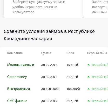
Выберите нужную сумму займа и
Заполните
удобный срок погашения на
паспортн
калькуляторе
данными
Сравните условия займов в Республике
Кабардино-Балкария
Компания
Сумма
Срок
Первый займ
Молодые деньги
до 30 000 ₽
15 дней
🔥 Первый за
Greenmoney
до 30 000 ₽
21 дней
🔥 Первый за
Быстроденьги
до 100 000 ₽
168 дней
🔥 Первый за
СМС финанс
до 30 000 ₽
21 дней
🔥 Первый за