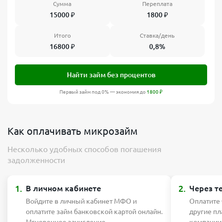
Сумма
Переплата
15000
₽
1800
₽
Итого
Ставка/день
16800
₽
0,8%
Найти займ без процентов
Первый займ под 0% — экономия до
1800
₽
Как оплачивать микрозайм
Несколько удобных способов погашения
задолженности
1.
2.
В личном кабинете
Через т
Войдите в личный кабинет МФО и
Оплатите
оплатите займ банковской картой онлайн.
другие п