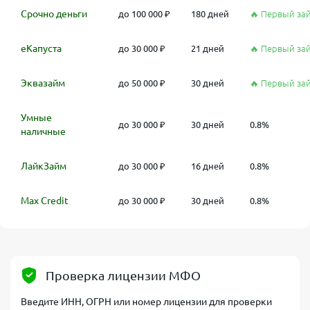
Срочно деньги
до 100 000 ₽
180 дней
🔥 Первый за
еКапуста
до 30 000 ₽
21 дней
🔥 Первый за
Эквазайм
до 50 000 ₽
30 дней
🔥 Первый за
Умные
до 30 000 ₽
30 дней
0.8%
наличные
ЛайкЗайм
до 30 000 ₽
16 дней
0.8%
Max Credit
до 30 000 ₽
30 дней
0.8%
Проверка лицензии МФО
Введите ИНН, ОГРН или номер лицензии для проверки