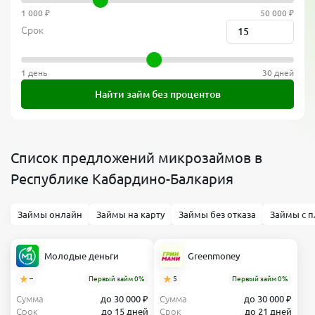
1 000 ₽
50 000 ₽
Срок
1 день
30 дней
Найти займ без процентов
Список предложений микрозаймов в
Республике Кабардино-Балкария
Займы онлайн
Займы на карту
Займы без отказа
Займы с п
Молодые деньги
Greenmoney
–
Первый займ 0%
5
Первый займ 0%
Сумма
до 30 000 ₽
Сумма
до 30 000 ₽
Срок
до 15 дней
Срок
до 21 дней