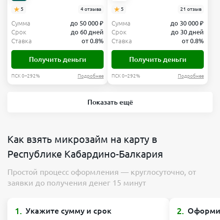
5
4 отзыва
5
21 отзыв
Сумма
до 50 000 ₽
Сумма
до 30 000 ₽
Срок
до 60 дней
Срок
до 30 дней
Ставка
от 0.8%
Ставка
от 0.8%
Получить деньги
Получить деньги
ПСК 0–292%
Подробнее
ПСК 0–292%
Подробнее
Показать ещё
Как взять микрозайм на карту в
Республике Кабардино-Балкария
Простой процесс оформления — круглосуточно, от
заявки до получения денег 15 минут
1.
2.
Укажите сумму и срок
Оформит