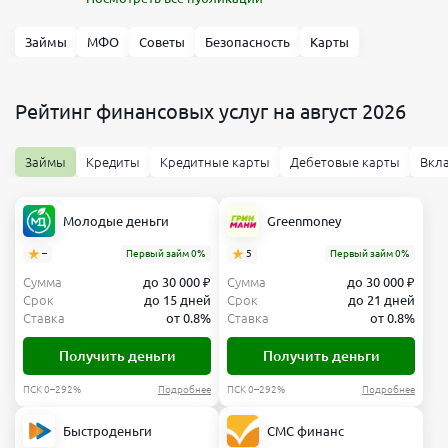
Займы
МФО
Советы
Безопасность
Карты
Рейтинг финансовых услуг на август 2026
Займы
Кредиты
Кредитные карты
Дебетовые карты
Вкл
Молодые деньги
Greenmoney
–
Первый займ 0%
5
Первый займ 0%
Сумма
до 30 000 ₽
Сумма
до 30 000 ₽
Срок
до 15 дней
Срок
до 21 дней
Ставка
от 0.8%
Ставка
от 0.8%
Получить деньги
Получить деньги
ПСК 0–292%
Подробнее
ПСК 0–292%
Подробнее
Быстроденьги
СМС финанс