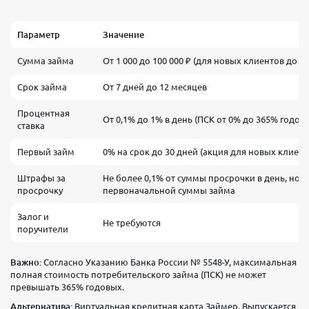
Параметр
Значение
Сумма займа
От 1 000 до 100 000 ₽ (для новых клиентов до 30
Срок займа
От 7 дней до 12 месяцев
Процентная
От 0,1% до 1% в день (ПСК от 0% до 365% годов
ставка
Первый займ
0% на срок до 30 дней (акция для новых клиент
Штрафы за
Не более 0,1% от суммы просрочки в день, но н
просрочку
первоначальной суммы займа
Залог и
Не требуются
поручители
Важно:
Согласно Указанию Банка России № 5548-У, максимальная
полная стоимость потребительского займа (ПСК) не может
превышать 365% годовых.
Альтернатива:
Виртуальная кредитная карта Займер. Выпускается