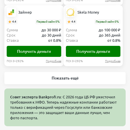
ПСК 0–292%
Подробнее
ПСК 0–292%
Подробнее
Займер
Skela Money
4.4
Первый займ 0%
4.4
Первый займ 0%
Сумма
до 30 000 ₽
Сумма
до 100 000 ₽
Срок
до 30 дней
Срок
до 365 дней
Ставка
от 0.8%
Ставка
от 0.8%
Получить деньги
Получить деньги
ПСК 0–292%
Подробнее
ПСК 0–292%
Подробнее
Показать ещё
Совет эксперта Bankprofi.ru:
С 2026 года ЦБ РФ ужесточил
требования к МФО. Теперь надежные компании работают
только с верификацией через Госуслуги или банковские
приложения — это защищает ваши данные лучше, чем
фото паспорта.