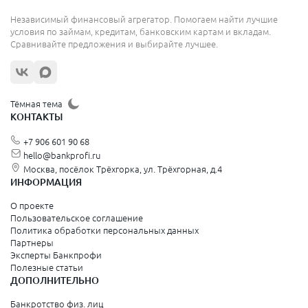
Александровск
Александровск
Независимый финансовый агрегатор. Помогаем найти лучшие
Александровск-Сахалинский
условия по займам, кредитам, банковским картам и вкладам.
Алексеевка
Сравнивайте предложения и выбирайте лучшее.
Алексин
Алешки
Алзамай
Алупка
Тёмная тема
Амурск
КОНТАКТЫ
Анадырь
Андреаполь
+7 906 601 90 68
Апрелевка
Арамиль
hello@bankprofi.ru
Аргун
Москва, посёлок Трёхгорка, ул. Трёхгорная, д.4
Ардатов
ИНФОРМАЦИЯ
Арзамас
Аркадак
О проекте
Арсеньев
Пользовательское соглашение
Артемовск
Политика обработки персональных данных
Асино
Партнеры
Аша
Эксперты Банкпрофи
Бабаево
Полезные статьи
Бабушкин
ДОПОЛНИТЕЛЬНО
Багратионовск
Баксан
Банкротство физ. лиц