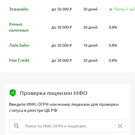
Эквазайм
до 50 000 ₽
30 дней
🔥 Первый за
Умные
до 30 000 ₽
30 дней
0.8%
наличные
ЛайкЗайм
до 30 000 ₽
16 дней
0.8%
Max Credit
до 30 000 ₽
30 дней
0.8%
Проверка лицензии МФО
Введите ИНН, ОГРН или номер лицензии для проверки
статуса в реестре ЦБ РФ
×