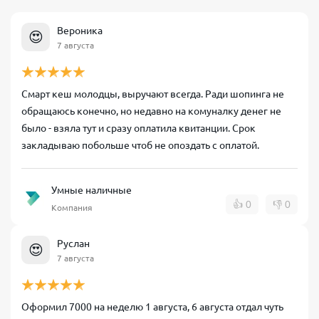
Вероника
😍
7 августа
Смарт кеш молодцы, выручают всегда. Ради шопинга не
обращаюсь конечно, но недавно на комуналку денег не
было - взяла тут и сразу оплатила квитанции. Срок
закладываю побольше чтоб не опоздать с оплатой.
Умные наличные
👍
0
👎
0
Компания
Руслан
😍
7 августа
Оформил 7000 на неделю 1 августа, 6 августа отдал чуть