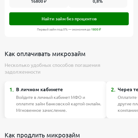
16800
₽
0,8%
Найти займ без процентов
Первый займ под 0% — экономия до
1800
₽
Как оплачивать микрозайм
Несколько удобных способов погашения
задолженности
1.
2.
В личном кабинете
Через т
Войдите в личный кабинет МФО и
Оплатите
оплатите займ банковской картой онлайн.
другие п
Мгновенное зачисление.
компании
Как продлить микрозайм