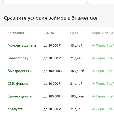
Сравните условия займов в Знаменске
Компания
Сумма
Срок
Первый займ
Молодые деньги
до 30 000 ₽
15 дней
🔥 Первый за
Greenmoney
до 30 000 ₽
21 дней
🔥 Первый за
Быстроденьги
до 100 000 ₽
168 дней
🔥 Первый за
СМС финанс
до 30 000 ₽
21 дней
🔥 Первый за
Срочно деньги
до 100 000 ₽
180 дней
🔥 Первый за
еКапуста
до 30 000 ₽
21 дней
🔥 Первый за