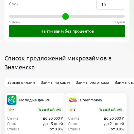
Срок
1 день
30 дней
Найти займ без процентов
Список предложений микрозаймов в
Знаменске
Займы онлайн
Займы на карту
Займы без отказа
Займы с п
Молодые деньги
Greenmoney
–
Первый займ 0%
5
Первый займ 0%
Сумма
до 30 000 ₽
Сумма
до 30 000 ₽
Срок
до 15 дней
Срок
до 21 дней
Ставка
от 0.8%
Ставка
от 0.8%