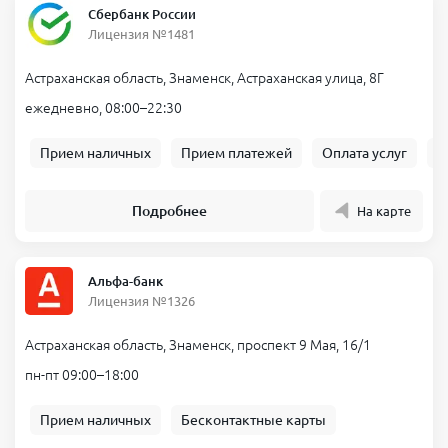
Сбербанк России
Акция «Первый займ под 0%» действует во всех крупных сетях
Лицензия №1481
микрозаймов, представленных в Знаменске.
Астраханская область, Знаменск, Астраханская улица, 8Г
Получите деньги прямо сейчас
ежедневно, 08:00–22:30
Без очередей, справок и визитов в офис.
Выбирайте удобную сумму, срок и получайте деньги на карту
Прием наличных
Прием платежей
Оплата услуг
Б
уже прямо сейчас через пару минут, даже ночью.
Подробнее
На карте
Материал подготовлен финансовым экспертом сервиса
Банкпрофи ру
Сергеева Марина Александровна
Альфа-банк
Эксперт по микрозаймам и МФО
Лицензия №1326
Посмотреть все публикации
Астраханская область, Знаменск, проспект 9 Мая, 16/1
Список предложений актуален на
08.08.2026
. Все компании
пн-пт 09:00–18:00
работают по лицензии ЦБ РФ. Внимательно читайте условия
договора, рассчитывайте свою финансовую нагрузку и
учитывайте риски. Можете проверить компанию в
реестре ЦБ
Прием наличных
Бесконтактные карты
РФ
.