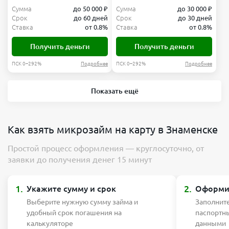
Сумма
до 50 000 ₽
Сумма
до 30 000 ₽
Срок
до 60 дней
Срок
до 30 дней
Ставка
от 0.8%
Ставка
от 0.8%
Получить деньги
Получить деньги
ПСК 0–292%
Подробнее
ПСК 0–292%
Подробнее
Показать ещё
Как взять микрозайм на карту в Знаменске
Простой процесс оформления — круглосуточно, от
заявки до получения денег 15 минут
1.
2.
Укажите сумму и срок
Оформит
Выберите нужную сумму займа и
Заполните
удобный срок погашения на
паспортн
калькуляторе
данными