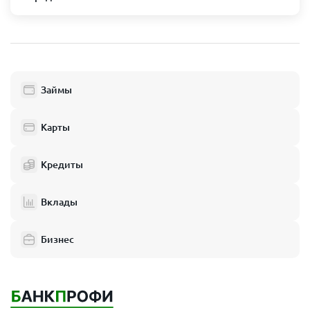
Астраханская область
Знаменск
Камызяк
Нариманов
Харабали
Займы
Микрозаймы в других городах России
Карты
Абаза
Кредиты
Абинск
Авдеевка
Агидель
Вклады
Агрыз
Адыгейск
Ак-Довурак
Бизнес
Аксай
Алагир
Алатырь
Алдан
Алейск
Александров