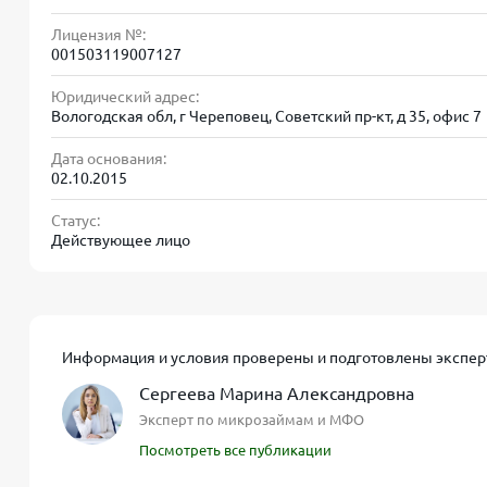
Лицензия №:
Процентная ставка
по микрозайму – до
0,8% в де
001503119007127
первый займ под 0%
переплаты (если вернуть ден
начисления процентов. При этом
отсутствуют скр
Юридический адрес:
фактическое время пользования деньгами. В случ
Вологодская обл, г Череповец, Советский пр-кт, д 35, офис 7
переплату.
Дата основания:
02.10.2015
Статус:
Действующее лицо
Процентные ставки и переплата
Стандартная ежедневная ставка в МКК «Эбис-Инве
пользования займом начисляется 0,8% от первонач
Информация и условия проверены и подготовлены экспер
примерно в 800 ₽ процентов при ставке 0,8%/день.
Сергеева Марина Александровна
вовсе – при условии своевременного возврата. По
Эксперт по микрозаймам и МФО
диапазоне до ~292% годовых, что соответствует 
Посмотреть все публикации