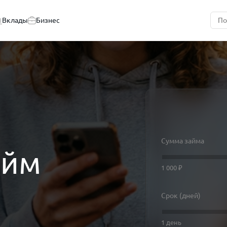
Вклады
Бизнес
Сумма займа
айм
1 000 ₽
Срок (дней)
1 день