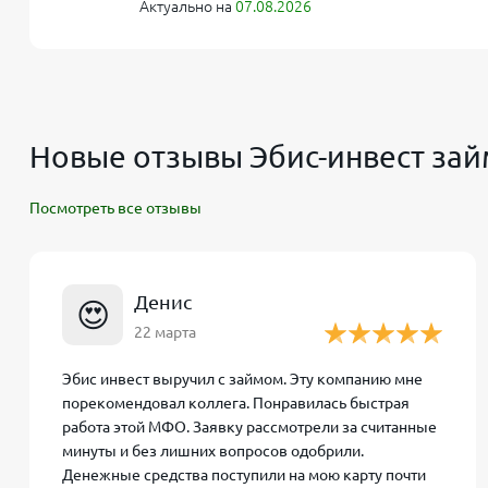
Актуально на
07.08.2026
При
просрочке платежа
заемщик должен быть гот
составляют до
0,05% в день
(примерно 20% годовых
законодательством – например, для небольших займ
Новые отзывы Эбис-инвест зай
неустойки 0,1% в день. Чтобы избежать лишних п
услугой продления срока займа (пролонгацией) до
Посмотреть все отзывы
Требования к заемщику
ООО МКК «Эбис-Инвест» предъявляет стандартны
Денис
😍
постоянной регистрацией на территории России. В
22 марта
кредитует пенсионеров старше 70 лет). Необход
СНИЛС
(страховой номер) – данные этих докумен
Эбис инвест выручил с займом. Эту компанию мне
трудоустройство и стабильный доход
являются о
порекомендовал коллега. Понравилась быстрая
стажем не менее 3 месяцев на текущем месте. Клие
работа этой МФО. Заявку рассмотрели за считанные
Инвест не сможет (организация лояльна только к
минуты и без лишних вопросов одобрили.
оформления займа не нужны поручители и залоги 
Денежные средства поступили на мою карту почти