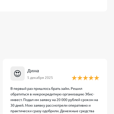
нвест
ограничен
ение
ользоваться
ажданин РФ
с
Дима
😍
а, компания не
5 декабря 2025
иской, а также
ьное
В первый раз пришлось брать займ. Решил
работу со
обратиться в микрокредитную организацию Эбис-
айм в Эбис-
инвест. Подал им заявку на 20 000 рублей сроком на
При этом для
30 дней. Мою заявку рассмотрели оперативно и
орта и
практически сразу одобрили. Денежные средства