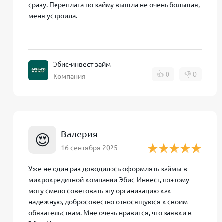
проверки платежеспособности заемщика.
сразу. Переплата по займу вышла не очень большая,
меня устроила.
Эбис-инвест займ
Как оплатить займ
👍
0
👎
0
Компания
Вернуть займ в Эбис-Инвест можно
несколькими 
кабинет онлайн
– такой платеж зачисляется мгнов
свой профиль на сайте и внести платеж с любой б
оплату по реквизитам
– клиент может погасить з
Валерия
😍
договоре) через кассу любого банка или онлайн-ба
16 сентября 2025
Адрес офиса Эбис-Инвест находится в г. Череповц
заемщиков из данного региона. Большинство клие
Уже не один раз доводилось оформлять займы в
поступившие средства сначала направляются на оп
микрокредитной компании Эбис-Инвест, поэтому
(стандартная процедура для микрозаймов).
могу смело советовать эту организацию как
надежную, добросовестно относящуюся к своим
обязательствам. Мне очень нравится, что заявки в