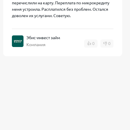
перечислили на карту. Переплата по микрокредиту
меня устроила. Расплатился без проблем. Остался
доволен их услугами. Советую.
Эбис-инвест займ
👍
0
👎
0
Компания
рез личный
точно войти в
я принимает
К (указан в
(касса МФО).
только для
е
ого долга