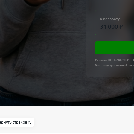
К возврату
31 000
₽
Реклама ООО МКК "ЭБИС -
Это предварительный расч
ернуть страховку