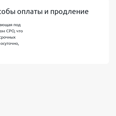
особы оплаты и продление
тающая под
ом СРО, что
осрочных
осуточно,
заявок) взять
оставляет
от
ериод (до 60