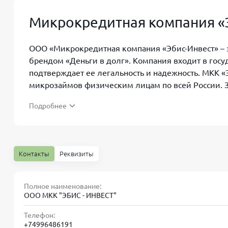
Микрокредитная компания «Э
ООО «Микрокредитная компания «Эбис-Инвест» – 
брендом «Деньги в долг». Компания входит в госу
подтверждает ее легальность и надежность. МКК 
микрозаймов физическим лицам по всей России. З
решение по займу обычно выносится в течение ~20
Подробнее
займ здесь может большинство обратившихся кли
Контакты
Реквизиты
Условия займа
Полное наименование:
ООО МКК "ЭБИС - ИНВЕСТ"
Микрокредитная компания Эбис-Инвест выдает з
нескольких дней до 60 дней
, при повторных обра
Телефон:
дней и при необходимости пролонгации) без ухуд
+74996486191