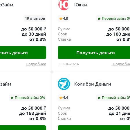
оЗайм
Юкки
 Эбис-Инвест предоставляет функциональный
личный каб
онлайн-заявки: потенциальный заемщик заполняет анкету,
19 отзывов
4.8
🔥 Первый займ 0
ес и прочую информацию. После одобрения заявки пользо
ичный кабинет
осуществляется по номеру телефона, указа
до 50 000 ₽
до 50 000
Сумма
вает самостоятельно. В персональном разделе клиент мо
до 30 дней
до 100 дн
Срок
от 0.8%
от 0.
Ставка
му к погашению с учетом процентов, а также
оплатить долг
ма
без визита в офис. Личный кабинет доступен 24/7 с лю
чить деньги
Получить деньги
воляет в любой момент управлять своим микрокредитом. П
ания не взимает плату за регистрацию, подачу заявки ил
Подробнее
ПСК 0–292%
Подробн
озайм
Колибри Деньги
Как оформить займ на сайте
🔥 Первый займ 0%
4.4
🔥 Первый займ 0
адежный сервис «быстрых денег». Благодаря прозрачным 
до 50 000 ₽
до 50 000
Сумма
, данная МКК предоставляет клиентам по всей России дос
до 168 дней
до 21 дн
Срок
от 0.8%
от 
Ставка