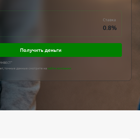
Ставка
0.8
%
Получить деньги
 ИНВЕСТ"
ет, точные данные смотрите на
сайте компании