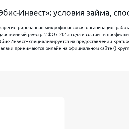
бис-Инвест»: условия займа, сп
зарегистрированная микрофинансовая организация, рабо
дарственный реестр МФО с 2015 года и состоит в профильн
«Эбис-Инвест» специализируется на предоставлении кратк
аявки принимаются онлайн на официальном сайте () кругл
 минут. Благодаря высокому проценту одобрения (до 95% 
ентов.
МКК Эбис инвест официальный сайт
аймы на
суммы от 15 000 до 50 000 ₽
. Срок займа обычно с
щениях возможно получение займа на более длительный п
шения условий.