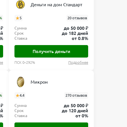
Деньги на дом Стандарт
инет
на сайте.
 указывая
%
5
20 отзывов
вателю
нному при
 ₽
до 50 000 ₽
Сумма
жет
ей
до 182 дней
Срок
8%
от 0.8%
Ставка
 онлайн
бого
Получить деньги
ользование
и
ее
ПСК 0–292%
Подробнее
Микрон
%
4.4
270 отзывов
условиям,
 ₽
до 50 000 ₽
Сумма
туп к срочным
ей
до 120 дней
Срок
0%
от 0%
Ставка