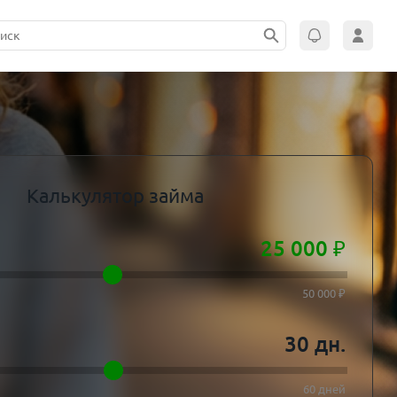
Калькулятор займа
25 000
₽
50 000 ₽
30
дн.
60 дней