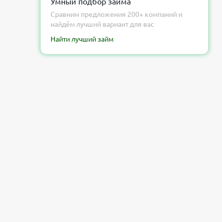
Умный подбор займа
займ?
Сравним предложения 200+ компаний и
Что такое «енот подбор займов»?
найдём лучший вариант для вас
Можно ли отменить подписку после
Найти лучший займ
первого списания?
Заключение от Банкпрофи ру