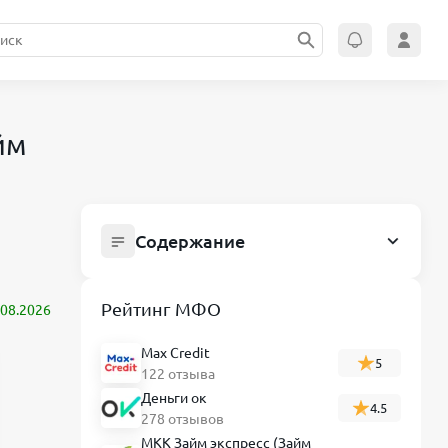
йм
Содержание
Займ Енот: что это за сервис и как
безопасно оформить микрозайм
Рейтинг МФО
.08.2026
Условия кредитования
Max Credit
Проверка компании на наличие
5
122 отзыва
лицензии ЦБ РФ
Деньги ок
4.5
Требования к заёмщику
278 отзывов
МКК Займ экспресс (Займ