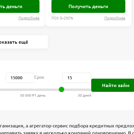
ть деньги
Получить деньги
Подробнее
ПСК 0–292%
Подробнее
оказать ещё
Срок
Найти займ
50 000 ₽
1 день
30 дней
рганизация, а агрегатор-сервис подбора кредитных предло
аправить заявку в несколько компаний одновременно. В с