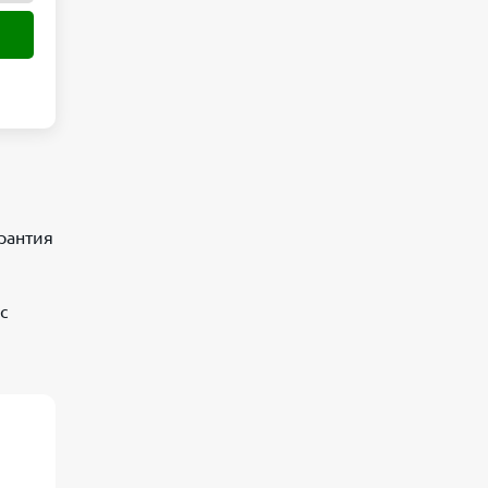
рантия
с