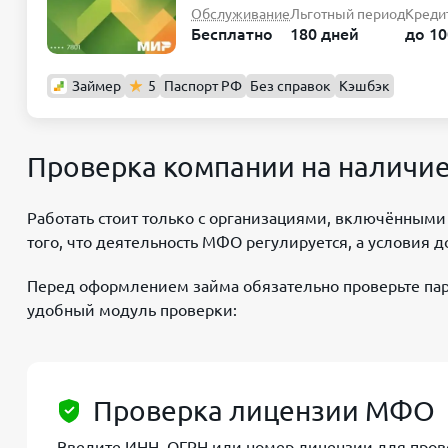
Обслуживание
Льготный период
Креди
Бесплатно
180 дней
до 10
Займер
5
Паспорт РФ
Без справок
Кэшбэк
Проверка компании на наличи
Работать стоит только с организациями, включёнными
того, что деятельность МФО регулируется, а условия д
Перед оформлением займа обязательно проверьте пар
удобный модуль проверки:
Проверка лицензии МФО
Введите ИНН, ОГРН или номер лицензии для прове