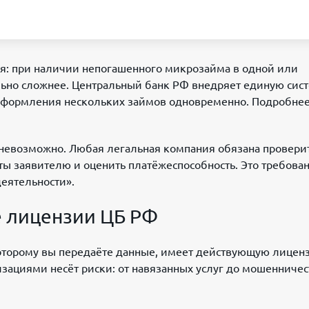
ния: при наличии непогашенного микрозайма в одной или
ьно сложнее. Центральный банк РФ внедряет единую сис
 оформления нескольких займов одновременно. Подробнее
к невозможно. Любая легальная компания обязана провери
ы заявителю и оценить платёжеспособность. Это требова
еятельности».
е лицензии ЦБ РФ
которому вы передаёте данные, имеет действующую лицен
зациями несёт риски: от навязанных услуг до мошенничес