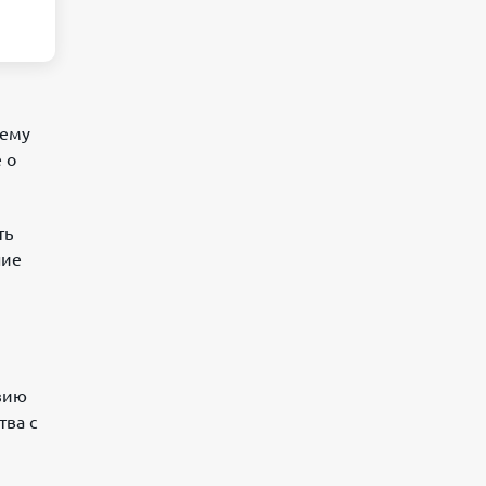
тему
 о
ть
ние
зию
тва с