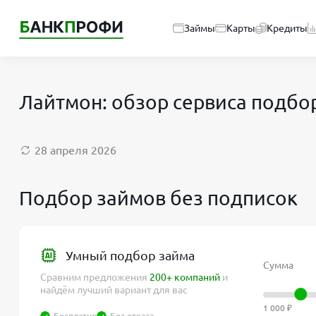
Займы
Карты
Кредиты
Лайтмон: обзор сервиса подбо
28 апреля 2026
Подбор займов без подписок
Умный подбор займа
Сумма
Сравним предложения
200+ компаний
и
найдём лучший вариант для вас
1 000 ₽
Бесплатно
Без отказа