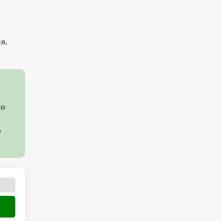
я.
до
ю