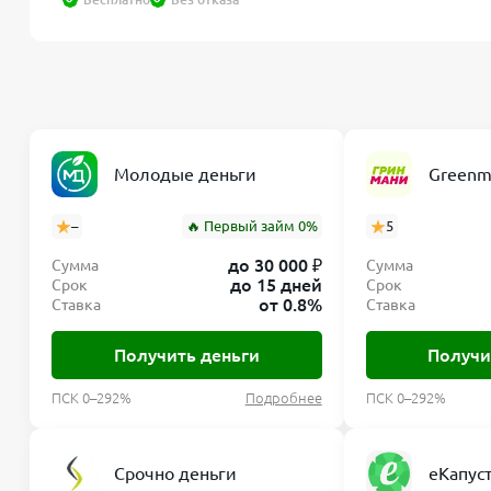
Молодые деньги
Greenm
–
🔥 Первый займ 0%
5
до 30 000 ₽
Сумма
Сумма
до 15 дней
Срок
Срок
от 0.8%
Ставка
Ставка
Получить деньги
Получи
ПСК 0–292%
Подробнее
ПСК 0–292%
Срочно деньги
еКапус