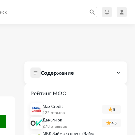
Содержание
Лайтмон: обзор сервиса подбора
микрозаймов и платных услуг
Рейтинг МФО
Условия кредитования у партнёров
Лайтмон
Max Credit
5
122 отзыва
Проверка компании на наличие
Деньги ок
4.5
лицензии ЦБ РФ
278 отзывов
Требования к заёмщику
МКК Займ экспресс (Займ