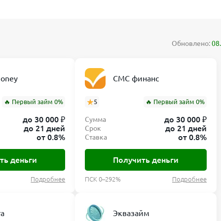
Обновлено:
08
oney
СМС финанс
🔥 Первый займ 0%
5
🔥 Первый займ 0%
до 30 000 ₽
до 30 000 ₽
Сумма
до 21 дней
до 21 дней
Срок
от 0.8%
от 0.8%
Ставка
ть деньги
Получить деньги
Подробнее
ПСК 0–292%
Подробнее
та
Эквазайм