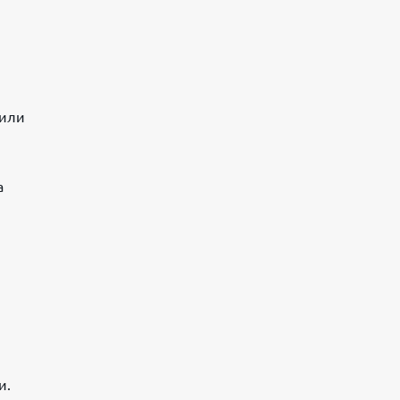
 или
а
и.