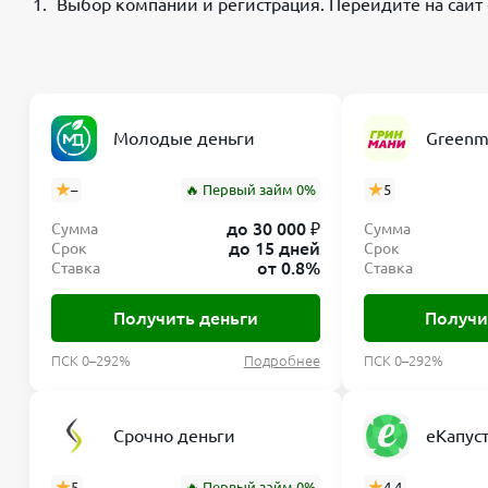
Выбор компании и регистрация. Перейдите на сайт 
Молодые деньги
Greenm
–
🔥 Первый займ 0%
5
до 30 000 ₽
Сумма
Сумма
до 15 дней
Срок
Срок
от 0.8%
Ставка
Ставка
Получить деньги
Получи
ПСК 0–292%
Подробнее
ПСК 0–292%
Срочно деньги
еКапус
5
🔥 Первый займ 0%
4.4