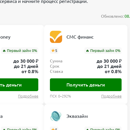
сервиса и начните процесс регистрации.
Обновлено:
08
oney
СМС финанс
🔥 Первый займ 0%
5
🔥 Первый займ 0%
до 30 000 ₽
до 30 000 ₽
Сумма
до 21 дней
до 21 дней
Срок
от 0.8%
от 0.8%
Ставка
ть деньги
Получить деньги
Подробнее
ПСК 0–292%
Подробнее
та
Эквазайм
🔥 Первый займ 0%
5
🔥 Первый займ 0%