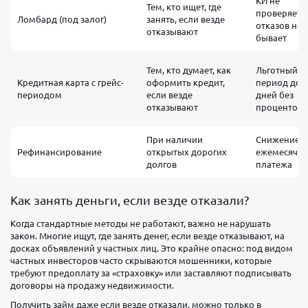
КИ не
Тем, кто ищет, где
проверяется
Ломбард (под залог)
занять, если везде
отказов не
отказывают
бывает
Тем, кто думает, как
Льготный
Кредитная карта с грейс-
оформить кредит,
период до 
периодом
если везде
дней без
отказывают
процентов
При наличии
Снижение
Рефинансирование
открытых дорогих
ежемесячно
долгов
платежа
Как занять деньги, если везде отказали?
Когда стандартные методы не работают, важно не нарушать
закон. Многие ищут, где занять денег, если везде отказывают, на
досках объявлений у частных лиц. Это крайне опасно: под видом
частных инвесторов часто скрываются мошенники, которые
требуют предоплату за «страховку» или заставляют подписывать
договоры на продажу недвижимости.
Получить займ даже если везде отказали, можно только в