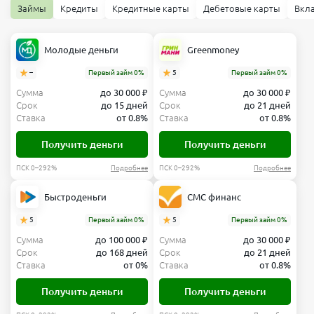
Займы
Кредиты
Кредитные карты
Дебетовые карты
Вкл
Молодые деньги
Greenmoney
–
Первый займ 0%
5
Первый займ 0%
Сумма
до 30 000 ₽
Сумма
до 30 000 ₽
Срок
до 15 дней
Срок
до 21 дней
Ставка
от 0.8%
Ставка
от 0.8%
Получить деньги
Получить деньги
ПСК 0–292%
Подробнее
ПСК 0–292%
Подробнее
Быстроденьги
СМС финанс
5
Первый займ 0%
5
Первый займ 0%
Сумма
до 100 000 ₽
Сумма
до 30 000 ₽
Срок
до 168 дней
Срок
до 21 дней
Ставка
от 0%
Ставка
от 0.8%
Получить деньги
Получить деньги