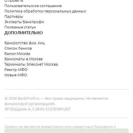
О проекте
Пользовательское соглашение
Политика обработки персональных данных
Партнеры
Эксперты Банкпрофи
Полезные статьи
ДОПОЛНИТЕЛЬНО
Банкротство физ. лиц
Список банков
Банки Москва
Банкоматы в Москве
Терминалы Элекснет Москва
Реестр МФО
Новые МФО
© 2026 BankProfi.ru — Все права защищены. Не является
финансовой организацией.
ИП Бордиян А. С.
ИНН: 312181691267
Сервис не является кредитором или кредитным брокером и
работает в интересах представленных организаций. Информация