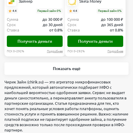
Займер
Skela Money
4.4
Первый займ 0%
4.4
Первый займ 0%
Сумма
до 30 000 ₽
Сумма
до 100 000 ₽
Срок
до 30 дней
Срок
до 365 дней
Ставка
от 0.8%
Ставка
от 0.8%
Получить деньги
Получить деньги
ПСК 0–292%
Подробнее
ПСК 0–292%
Подробнее
Показать ещё
Чирик Займ (chirik.su) — это агрегатор микрофинансовых
предложений, который автоматически подбирает МФО с
наибольшей вероятностью одобрения заявки. Сервис не выдает
деньги самостоятельно, а перенаправляет анкету пользователя в
партнерские организации. Статья предназначена для тех, кто
хочет понять реальные условия работы платформы, оценить
стоимость услуги и принять взвешенное решение. Важно: наличие
платной подписки не гарантирует одобрение займа, а получение
средств возможно только после прохождения проверки в МФО-
партнере.