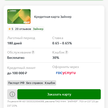
Кредитная карта Займер
5
20 отзывов
Займер
Льготный период
Ставка
180 дней
0.65 – 0.65%
Обслуживание
Кэшбэк
?
?
Бесплатно
30%
Оформить через
Кредитный лимит
до 100 000 ₽
Паспорт РФ
Без справок
Кэшбэк
Заказать карту
Лицензия №: 651303532004088, реклама ПАО МФК "ЗАЙМЕР". ПСК от 237.25 до
237.25%.