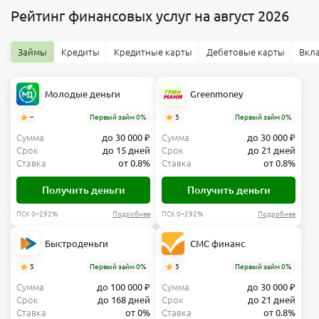
Рейтинг финансовых услуг на август 2026
Займы
Кредиты
Кредитные карты
Дебетовые карты
Вкл
Молодые деньги
Greenmoney
–
Первый займ 0%
5
Первый займ 0%
Сумма
до 30 000 ₽
Сумма
до 30 000 ₽
Срок
до 15 дней
Срок
до 21 дней
Ставка
от 0.8%
Ставка
от 0.8%
Получить деньги
Получить деньги
ПСК 0–292%
Подробнее
ПСК 0–292%
Подробнее
Быстроденьги
СМС финанс
5
Первый займ 0%
5
Первый займ 0%
Сумма
до 100 000 ₽
Сумма
до 30 000 ₽
Срок
до 168 дней
Срок
до 21 дней
Ставка
от 0%
Ставка
от 0.8%