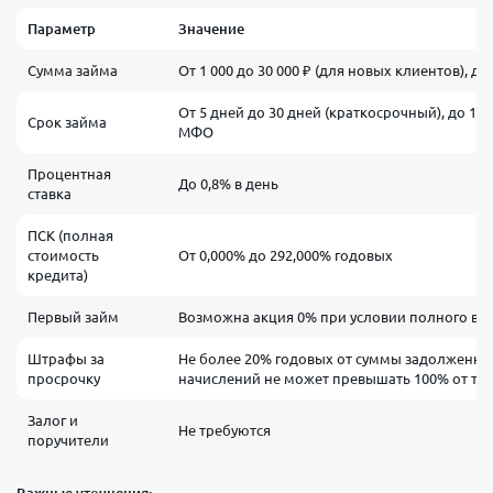
Параметр
Значение
Сумма займа
От 1 000 до 30 000 ₽ (для новых клиентов), д
От 5 дней до 30 дней (краткосрочный), до 12
Срок займа
МФО
Процентная
До 0,8% в день
ставка
ПСК (полная
стоимость
От 0,000% до 292,000% годовых
кредита)
Первый займ
Возможна акция 0% при условии полного воз
Штрафы за
Не более 20% годовых от суммы задолженно
просрочку
начислений не может превышать 100% от те
Залог и
Не требуются
поручители