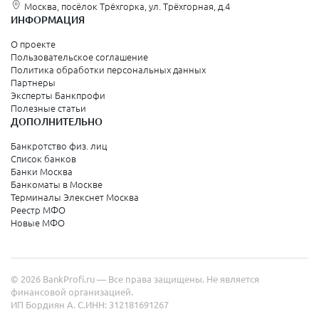
Москва, посёлок Трёхгорка, ул. Трёхгорная, д.4
ИНФОРМАЦИЯ
О проекте
Пользовательское соглашение
Политика обработки персональных данных
Партнеры
Эксперты Банкпрофи
Полезные статьи
ДОПОЛНИТЕЛЬНО
Банкротство физ. лиц
Список банков
Банки Москва
Банкоматы в Москве
Терминалы Элекснет Москва
Реестр МФО
Новые МФО
© 2026 BankProfi.ru — Все права защищены. Не является
финансовой организацией.
ИП Бордиян А. С.
ИНН: 312181691267