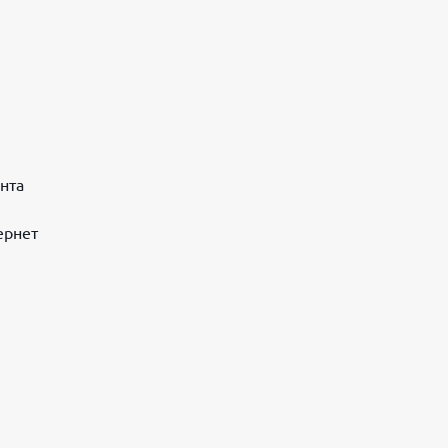
нта
ернет