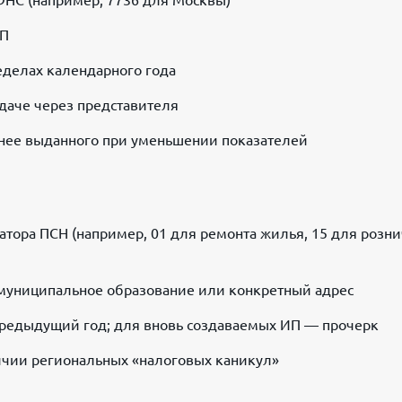
ФНС (например, 7736 для Москвы)
ИП
еделах календарного года
одаче через представителя
ранее выданного при уменьшении показателей
тора ПСН (например, 01 для ремонта жилья, 15 для розн
 муниципальное образование или конкретный адрес
предыдущий год; для вновь создаваемых ИП — прочерк
ичии региональных «налоговых каникул»