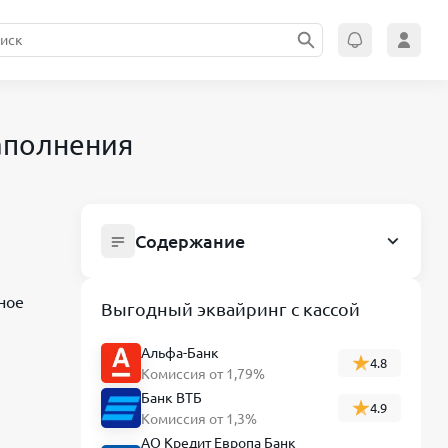
заполнения
Содержание
Заявление на получение патента 2026:
форма 26.5-1 и правила заполнения
вное
Выгодный эквайринг с кассой
Видеообзор правильного заполнения
формы на патент со 2 марта 2026 года
Альфа-Банк
4.8
и
Комиссия от 1,79%
Основной документ для получения
Банк ВТБ
4.9
патента
Комиссия от 1,3%
Структура заявления на патент по
АО Кредит Европа Банк