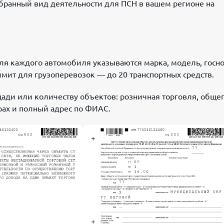
бранный вид деятельности для ПСН в вашем регионе на
для каждого автомобиля указываются марка, модель, госн
имит для грузоперевозок — до 20 транспортных средств.
щади или количеству объектов: розничная торговля, общеп
рах и полный адрес по ФИАС.