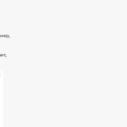
омер,
ит,