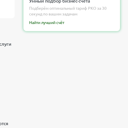
Умный подбор бизнес-счёта
Подберём оптимальный тариф РКО за 30
секунд по вашим задачам
Найти лучший счёт
слуги
ются