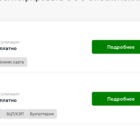
сультации
Подробнее
платно
Бизнес карта
сультации
Подробнее
платно
ЭЦП/КЭП
Бухгалтерия