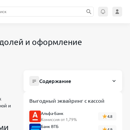
 долей и оформление
Содержание
Регистрация ООО с несколькими
учредителями: распределение долей
к
Выгодный эквайринг с кассой
и оформление документов
ной и
Особенности создания ООО с
Альфа-Банк
4.8
Комиссия от 1,79%
несколькими учредителями
ими
Банк ВТБ
4.9