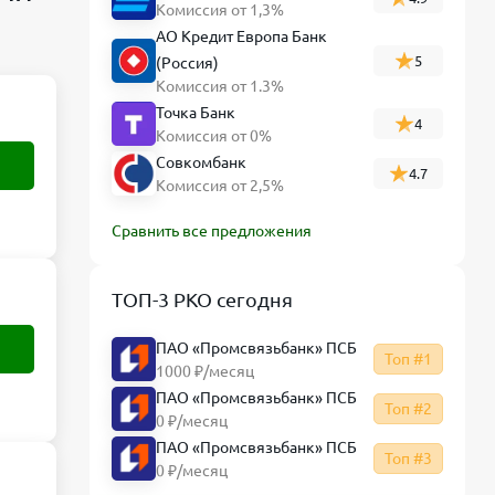
Распределение долей в уставном
Комиссия от 1,3%
капитале
АО Кредит Европа Банк
5
Документы для регистрации ООО с
(Россия)
Комиссия от 1.3%
двумя и более учредителями
Точка Банк
4
Порядок подачи документов и
Комиссия от 0%
нотариальное заверение
Совкомбанк
4.7
Комиссия от 2,5%
Ключевые рекомендации для
будущих соучредителей
Сравнить все предложения
ТОП-3 РКО сегодня
ПАО «Промсвязьбанк» ПСБ
Топ #1
1000 ₽/месяц
ПАО «Промсвязьбанк» ПСБ
Топ #2
0 ₽/месяц
ПАО «Промсвязьбанк» ПСБ
Топ #3
0 ₽/месяц