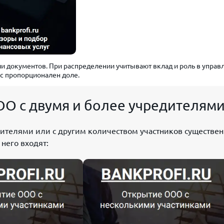
и документов. При распределении учитывают вклад и роль в управ
ос пропорционален доле.
О с двумя и более учредителям
дителями или с другим количеством участников существе
 него входят: