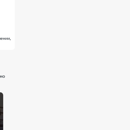
лении,
и
нно